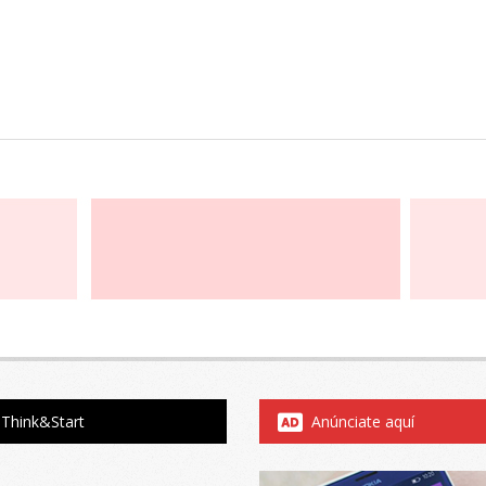
Think&Start
Anúnciate aquí