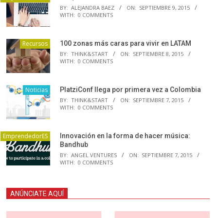
BY:
ALEJANDRA BAEZ
ON:
SEPTIEMBRE 9, 2015
WITH:
0 COMMENTS
Recursos
100 zonas más caras para vivir en LATAM
BY:
THINK&START
ON:
SEPTIEMBRE 8, 2015
WITH:
0 COMMENTS
Noticias
PlatziConf llega por primera vez a Colombia
BY:
THINK&START
ON:
SEPTIEMBRE 7, 2015
WITH:
0 COMMENTS
EmprendedorES
Innovación en la forma de hacer música:
Bandhub
BY:
ANGEL VENTURES
ON:
SEPTIEMBRE 7, 2015
WITH:
0 COMMENTS
ANÚNCIATE AQUÍ