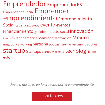
Emprendedor
EmprendedorES
Emprender
Emprendedor Social
emprendimiento
Emprendimiento
evento
Social
eventos
España
Estrategia
innovación
Financiamiento
impacto social
ganador
México
latinoamérica
Marketing
Motivación
inversión
participa
negocio
Networking
podcast
recomendaciones
premio
startup
tecnología
Startups
startup weekend
tips
éxito
Únete a nosotros en la cruzada por el emprendimiento.
CONTÁCTANOS