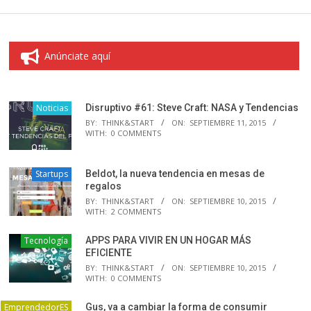
Anúnciate aquí
Noticias
Disruptivo #61: Steve Craft: NASA y Tendencias
BY:
THINK&START
ON:
SEPTIEMBRE 11, 2015
WITH:
0 COMMENTS
Startups
Beldot, la nueva tendencia en mesas de
regalos
BY:
THINK&START
ON:
SEPTIEMBRE 10, 2015
WITH:
2 COMMENTS
Tecnología
APPS PARA VIVIR EN UN HOGAR MÁS
EFICIENTE
BY:
THINK&START
ON:
SEPTIEMBRE 10, 2015
WITH:
0 COMMENTS
EmprendedorES
Gus, va a cambiar la forma de consumir