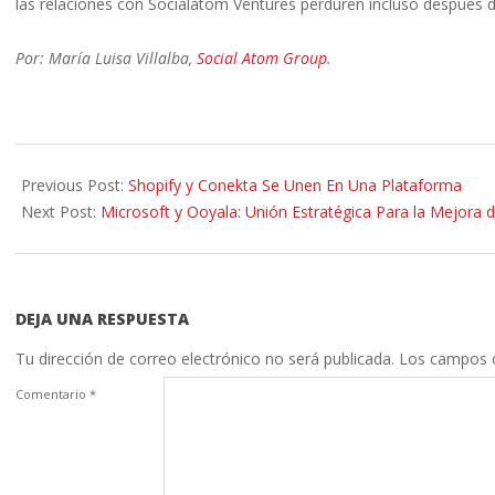
las relaciones con Socialatom Ventures perduren incluso después d
Por: María Luisa Villalba,
Social Atom Group
.
2014-
04-
Previous Post:
Shopify y Conekta Se Unen En Una Plataforma
09
Next Post:
Microsoft y Ooyala: Unión Estratégica Para la Mejora de
DEJA UNA RESPUESTA
Tu dirección de correo electrónico no será publicada.
Los campos o
Comentario
*