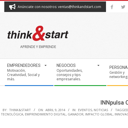
Skip
Anúnciate con nosotros: ventas@thinkandstart.com
to
content
THINK&START
APRENDE Y EMPRENDE
Secondary
EMPRENDEDORES
NEGOCIOS
PERSONA
Navigation
Motivación,
Oportunidades,
Gestión y
Creatividad, Social y
consejos y tips
Menu
networking
más.
empresariales.
INNpulsa C
BY:
THINK&START
ON:
ABRIL 9, 2014
IN:
EVENTOS
,
NOTICIAS
TAGGED
TECNOLÓGICA
,
EMPRENDIMIENTO DIGITAL
,
GANADOR
,
IMPACTO GLOBAL
,
INNOVA