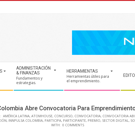
ADMINISTRACIÓN
S
HERRAMIENTAS
& FINANZAS
EDITO
Herramientas útiles para
Fundamentos y
.
el emprendimiento.
estrategias.
olombia Abre Convocatoria Para Emprendimiento
:
AMÉRICA LATINA
,
ATOMHOUSE
,
CONCURSO
,
CONVOCATORIA
,
CONVOCATORIA ABI
CIÓN
,
INNPULSA COLOMBIA
,
PARTICIPA
,
PARTICIPANTE
,
PREMIO
,
SECTOR DIGITAL
,
SO
WITH:
0 COMMENTS