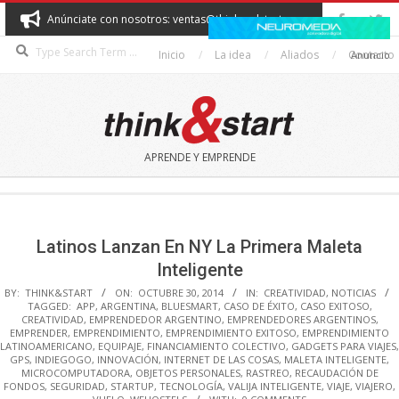
Skip
Anúnciate con nosotros: ventas@thinkandstart.com
to
Search
content
Inicio
La idea
Aliados
Contacto
Anuncio
THINK&START
APRENDE Y EMPRENDE
Secondary
Navigation
Menu
Latinos Lanzan En NY La Primera Maleta
Inteligente
BY:
THINK&START
ON:
OCTUBRE 30, 2014
IN:
CREATIVIDAD
,
NOTICIAS
TAGGED:
APP
,
ARGENTINA
,
BLUESMART
,
CASO DE ÉXITO
,
CASO EXITOSO
,
CREATIVIDAD
,
EMPRENDEDOR ARGENTINO
,
EMPRENDEDORES ARGENTINOS
,
EMPRENDER
,
EMPRENDIMIENTO
,
EMPRENDIMIENTO EXITOSO
,
EMPRENDIMIENTO
LATINOAMERICANO
,
EQUIPAJE
,
FINANCIAMIENTO COLECTIVO
,
GADGETS PARA VIAJES
,
GPS
,
INDIEGOGO
,
INNOVACIÓN
,
INTERNET DE LAS COSAS
,
MALETA INTELIGENTE
,
MICROCOMPUTADORA
,
OBJETOS PERSONALES
,
RASTREO
,
RECAUDACIÓN DE
FONDOS
,
SEGURIDAD
,
STARTUP
,
TECNOLOGÍA
,
VALIJA INTELIGENTE
,
VIAJE
,
VIAJERO
,