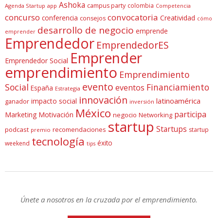
Ashoka
campus party
colombia
Agenda Startup
app
Competencia
concurso
convocatoria
conferencia
Creatividad
consejos
cómo
desarrollo de negocio
emprende
emprender
Emprendedor
EmprendedorES
Emprender
Emprendedor Social
emprendimiento
Emprendimiento
evento
Social
Financiamiento
eventos
España
Estrategia
innovación
latinoamérica
impacto social
ganador
inversión
México
participa
Marketing
Motivación
negocio
Networking
startup
Startups
podcast
recomendaciones
startup
premio
tecnología
éxito
weekend
tips
Únete a nosotros en la cruzada por el emprendimiento.