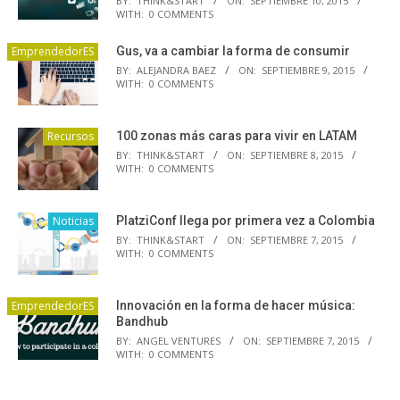
BY:
THINK&START
ON:
SEPTIEMBRE 10, 2015
WITH:
0 COMMENTS
EmprendedorES
Gus, va a cambiar la forma de consumir
BY:
ALEJANDRA BAEZ
ON:
SEPTIEMBRE 9, 2015
WITH:
0 COMMENTS
Recursos
100 zonas más caras para vivir en LATAM
BY:
THINK&START
ON:
SEPTIEMBRE 8, 2015
WITH:
0 COMMENTS
Noticias
PlatziConf llega por primera vez a Colombia
BY:
THINK&START
ON:
SEPTIEMBRE 7, 2015
WITH:
0 COMMENTS
EmprendedorES
Innovación en la forma de hacer música:
Bandhub
BY:
ANGEL VENTURES
ON:
SEPTIEMBRE 7, 2015
WITH:
0 COMMENTS