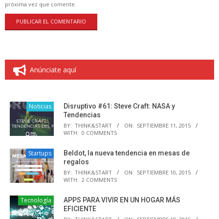
próxima vez que comente.
Anúnciate aquí
Noticias
Disruptivo #61: Steve Craft: NASA y
Tendencias
BY:
THINK&START
ON:
SEPTIEMBRE 11, 2015
WITH:
0 COMMENTS
Startups
Beldot, la nueva tendencia en mesas de
regalos
BY:
THINK&START
ON:
SEPTIEMBRE 10, 2015
WITH:
2 COMMENTS
Tecnología
APPS PARA VIVIR EN UN HOGAR MÁS
EFICIENTE