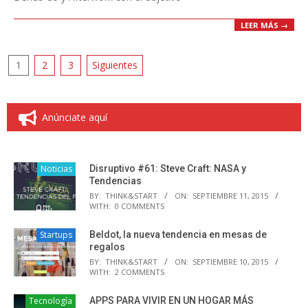
LEER MÁS →
Paginación
1
2
3
Siguientes
de
entradas
Anúnciate aquí
Noticias
Disruptivo #61: Steve Craft: NASA y
Tendencias
BY:
THINK&START
ON:
SEPTIEMBRE 11, 2015
WITH:
0 COMMENTS
Startups
Beldot, la nueva tendencia en mesas de
regalos
BY:
THINK&START
ON:
SEPTIEMBRE 10, 2015
WITH:
2 COMMENTS
Tecnología
APPS PARA VIVIR EN UN HOGAR MÁS