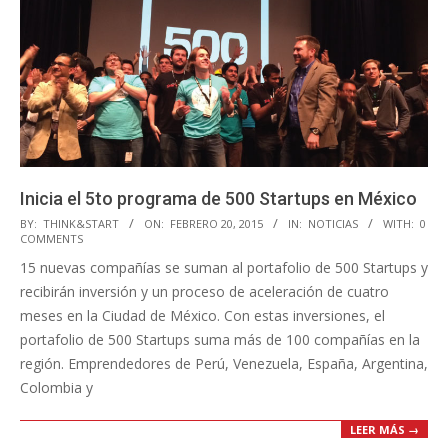
Inicia el 5to programa de 500 Startups en México
2015-
BY:
THINK&START
ON:
FEBRERO 20, 2015
IN:
NOTICIAS
WITH:
0
COMMENTS
02-
15 nuevas compañías se suman al portafolio de 500 Startups y
20
recibirán inversión y un proceso de aceleración de cuatro
meses en la Ciudad de México. Con estas inversiones, el
portafolio de 500 Startups suma más de 100 compañías en la
región. Emprendedores de Perú, Venezuela, España, Argentina,
Colombia y
LEER MÁS →