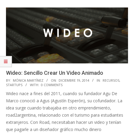
Wideo: Sencillo Crear Un Video Animado
2014-
BY:
MÓNICA MARTÍNEZ
ON:
DICIEMBRE 19, 2014
IN:
RECURSOS
,
STARTUPS
WITH:
0 COMMENTS
12-
Wideo nace a fines del 2011, cuando su fundador Agu De
19
Marco conoció a Agus (Agustín Esperón), su cofundador. La
idea surge cuando trabajaba en otro emprendimiento,
road2argentina, relacionado con el turismo para estudiantes
extranjeros. Con Road, necesitaban hacer un video y tenían
que pagarle a un diseñador gráfico mucho dinero