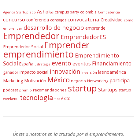
Ashoka
campus party
colombia
Agenda Startup
app
Competencia
concurso
convocatoria
conferencia
Creatividad
consejos
cómo
desarrollo de negocio
emprende
emprender
Emprendedor
EmprendedorES
Emprender
Emprendedor Social
emprendimiento
Emprendimiento
evento
Social
Financiamiento
eventos
España
Estrategia
innovación
latinoamérica
impacto social
ganador
inversión
México
participa
Marketing
Motivación
negocio
Networking
startup
Startups
podcast
recomendaciones
startup
premio
tecnología
éxito
weekend
tips
Únete a nosotros en la cruzada por el emprendimiento.