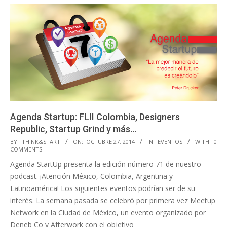
Agenda Startup: FLII Colombia, Designers
Republic, Startup Grind y más…
2014-
BY:
THINK&START
ON:
OCTUBRE 27, 2014
IN:
EVENTOS
WITH:
0
COMMENTS
10-
Agenda StartUp presenta la edición número 71 de nuestro
27
podcast. ¡Atención México, Colombia, Argentina y
Latinoamérica! Los siguientes eventos podrían ser de su
interés. La semana pasada se celebró por primera vez Meetup
Network en la Ciudad de México, un evento organizado por
Deneb Co y Afterwork con el objetivo