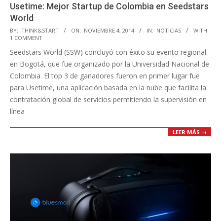
Usetime: Mejor Startup de Colombia en Seedstars
World
2014-
BY:
THINK&START
ON:
NOVIEMBRE 4, 2014
IN:
NOTICIAS
WITH:
1 COMMENT
11-
Seedstars World (SSW) concluyó con éxito su evento regional
04
en Bogotá, que fue organizado por la Universidad Nacional de
Colombia. El top 3 de ganadores fueron en primer lugar fue
para Usetime, una aplicación basada en la nube que facilita la
contratación global de servicios permitiendo la supervisión en
línea
LEER MÁS →