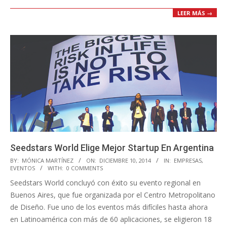
LEER MÁS →
Seedstars World Elige Mejor Startup En Argentina
2014-
BY:
MÓNICA MARTÍNEZ
ON:
DICIEMBRE 10, 2014
IN:
EMPRESAS
,
EVENTOS
WITH:
0 COMMENTS
12-
Seedstars World concluyó con éxito su evento regional en
10
Buenos Aires, que fue organizada por el Centro Metropolitano
de Diseño. Fue uno de los eventos más difíciles hasta ahora
en Latinoamérica con más de 60 aplicaciones, se eligieron 18