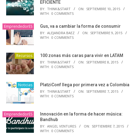
EFICIENTE
BY:
THINK&START
ON:
SEPTIEMBRE 10, 2015
WITH:
0 COMMENTS
EmprendedorES
Gus, va a cambiar la forma de consumir
BY:
ALEJANDRA BAEZ
ON:
SEPTIEMBRE 9, 2015
WITH:
0 COMMENTS
Recursos
100 zonas más caras para vivir en LATAM
BY:
THINK&START
ON:
SEPTIEMBRE 8, 2015
WITH:
0 COMMENTS
Noticias
PlatziConf llega por primera vez a Colombia
BY:
THINK&START
ON:
SEPTIEMBRE 7, 2015
WITH:
0 COMMENTS
EmprendedorES
Innovación en la forma de hacer música:
Bandhub
BY:
ANGEL VENTURES
ON:
SEPTIEMBRE 7, 2015
WITH:
0 COMMENTS