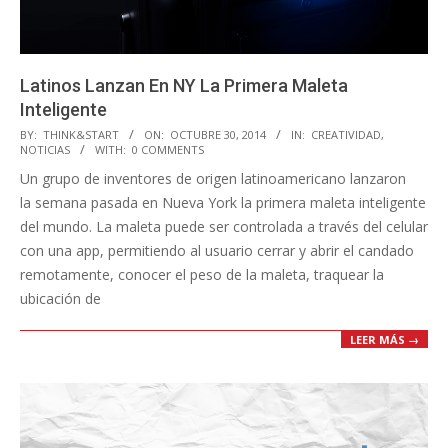
Latinos Lanzan En NY La Primera Maleta
Inteligente
2014-
BY:
THINK&START
ON:
OCTUBRE 30, 2014
IN:
CREATIVIDAD
,
NOTICIAS
WITH:
0 COMMENTS
10-
Un grupo de inventores de origen latinoamericano lanzaron
30
la semana pasada en Nueva York la primera maleta inteligente
del mundo. La maleta puede ser controlada a través del celular
con una app, permitiendo al usuario cerrar y abrir el candado
remotamente, conocer el peso de la maleta, traquear la
ubicación de
LEER MÁS →