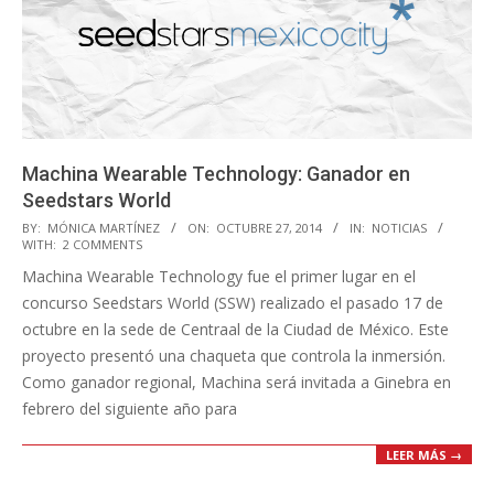
Machina Wearable Technology: Ganador en
Seedstars World
2014-
BY:
MÓNICA MARTÍNEZ
ON:
OCTUBRE 27, 2014
IN:
NOTICIAS
WITH:
2 COMMENTS
10-
Machina Wearable Technology fue el primer lugar en el
27
concurso Seedstars World (SSW) realizado el pasado 17 de
octubre en la sede de Centraal de la Ciudad de México. Este
proyecto presentó una chaqueta que controla la inmersión.
Como ganador regional, Machina será invitada a Ginebra en
febrero del siguiente año para
LEER MÁS →