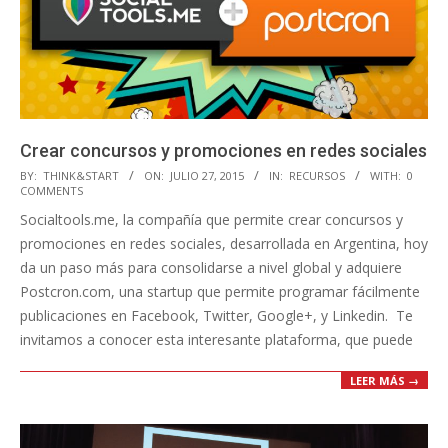
Crear concursos y promociones en redes sociales
2015-
BY:
THINK&START
ON:
JULIO 27, 2015
IN:
RECURSOS
WITH:
0
COMMENTS
07-
Socialtools.me, la compañía que permite crear concursos y
27
promociones en redes sociales, desarrollada en Argentina, hoy
da un paso más para consolidarse a nivel global y adquiere
Postcron.com, una startup que permite programar fácilmente
publicaciones en Facebook, Twitter, Google+, y Linkedin. Te
invitamos a conocer esta interesante plataforma, que puede
LEER MÁS →