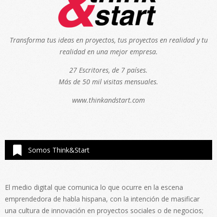
Transforma tus ideas en proyectos, tus proyectos en realidad y tu
realidad en una mejor empresa.
27 Escritores, de 7 países.
Más de 50 mil visitas mensuales.
www.thinkandstart.com
Somos Think&Start
El medio digital que comunica lo que ocurre en la escena
emprendedora de habla hispana, con la intención de masificar
una cultura de innovación en proyectos sociales o de negocios;