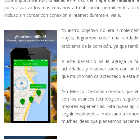
Otra importante funcionalidad es el uso del mapa que facilitará la
pues visualiza los más cercanos a tu ubicación permitiendo así d
incluso sin contar con conexión a internet durante el viaje.
“Nuestro objetivo no era simplemen
viajes, logramos crear una verdade
problema de la conexión, ya que tam
A este beneficio se le agrega la fa
actividades y reservar tours con un
que mucho han caracterizado a esta st
“En México Destinos creemos que el 
con los avances tecnológicos seguire
mejores experiencias. Esta nueva apl
seguir inspirando al mexicano a conoc
muchas ideas que planeamos hacer real