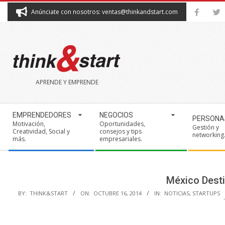
Skip
Anúnciate con nosotros: ventas@thinkandstart.com
to
content
THINK&START
APRENDE Y EMPRENDE
Secondary
EMPRENDEDORES
NEGOCIOS
PERSONA
Navigation
Motivación,
Oportunidades,
Gestión y
Creatividad, Social y
consejos y tips
Menu
networking
más.
empresariales.
México Desti
BY:
THINK&START
ON:
OCTUBRE 16, 2014
IN:
NOTICIAS
,
STARTUPS