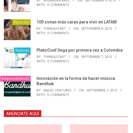
BY:
ALEJANDRA BAEZ
ON:
SEPTIEMBRE 9, 2015
WITH:
0 COMMENTS
Recursos
100 zonas más caras para vivir en LATAM
BY:
THINK&START
ON:
SEPTIEMBRE 8, 2015
WITH:
0 COMMENTS
Noticias
PlatziConf llega por primera vez a Colombia
BY:
THINK&START
ON:
SEPTIEMBRE 7, 2015
WITH:
0 COMMENTS
EmprendedorES
Innovación en la forma de hacer música:
Bandhub
BY:
ANGEL VENTURES
ON:
SEPTIEMBRE 7, 2015
WITH:
0 COMMENTS
ANÚNCIATE AQUÍ