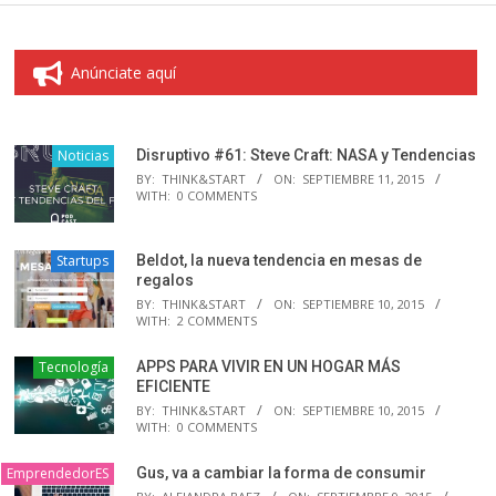
Anúnciate aquí
Noticias
Disruptivo #61: Steve Craft: NASA y Tendencias
BY:
THINK&START
ON:
SEPTIEMBRE 11, 2015
WITH:
0 COMMENTS
Startups
Beldot, la nueva tendencia en mesas de
regalos
BY:
THINK&START
ON:
SEPTIEMBRE 10, 2015
WITH:
2 COMMENTS
Tecnología
APPS PARA VIVIR EN UN HOGAR MÁS
EFICIENTE
BY:
THINK&START
ON:
SEPTIEMBRE 10, 2015
WITH:
0 COMMENTS
EmprendedorES
Gus, va a cambiar la forma de consumir