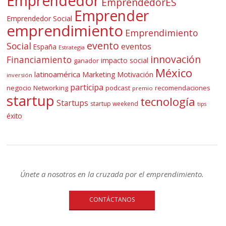
Emprendedor
EmprendedorES
Emprender
Emprendedor Social
emprendimiento
Emprendimiento
evento
Social
eventos
España
Estrategia
innovación
Financiamiento
impacto social
ganador
México
latinoamérica
Marketing
Motivación
inversión
participa
negocio
Networking
podcast
recomendaciones
premio
startup
tecnología
Startups
startup weekend
tips
éxito
Únete a nosotros en la cruzada por el emprendimiento.
CONTÁCTANOS