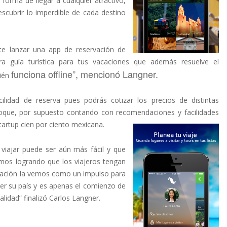
 forma de llegar a cualquier atractivo,
escubrir lo imperdible de cada destino
te lanzar una app de reservación de
ra guía turística para tus vacaciones que además resuelve el
funciona o
ffl
ine”, mencionó Langner.
bién
cilidad de reserva pues podrás cotizar los precios de distintas
 toque, por supuesto contando con recomendaciones y facilidades
artup cien por ciento mexicana.
viajar puede ser aún más fácil y que
mos logrando que los viajeros tengan
icación la vemos como un impulso para
er su país y es apenas el comienzo de
idad” finalizó Carlos Langner.