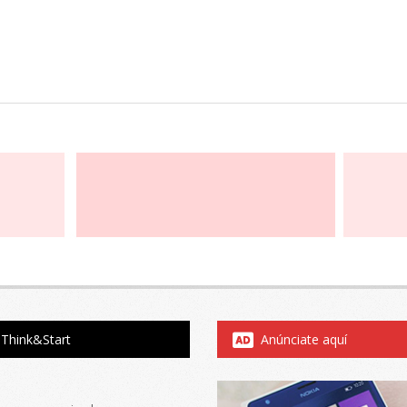
Think&Start
Anúnciate aquí