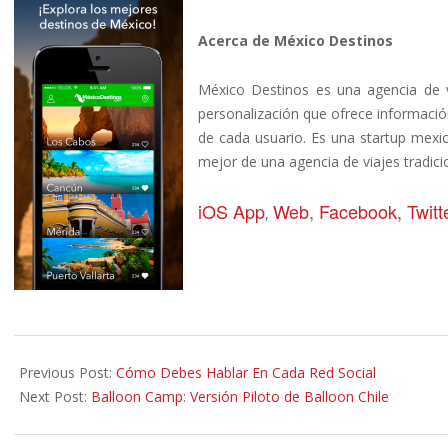
Acerca de México Destinos
México Destinos es una agencia de v
personalización que ofrece informació
de cada usuario. Es una startup mexica
mejor de una agencia de viajes tradici
iOS App
Web
,
Facebook,
Twitt
,
2014-
10-
Previous Post:
Cómo Debes Hablar En Cada Red Social
16
Next Post:
Balloon Camp: Versión Piloto de Balloon Chile