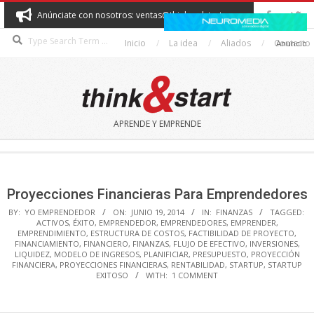
Skip
Anúnciate con nosotros: ventas@thinkandstart.com
to
Search
content
Inicio
La idea
Aliados
Contacto
Anuncio
THINK&START
APRENDE Y EMPRENDE
Secondary
Navigation
Menu
Proyecciones Financieras Para Emprendedores
BY:
YO EMPRENDEDOR
ON:
JUNIO 19, 2014
IN:
FINANZAS
TAGGED:
ACTIVOS
,
ÉXITO
,
EMPRENDEDOR
,
EMPRENDEDORES
,
EMPRENDER
,
EMPRENDIMIENTO
,
ESTRUCTURA DE COSTOS
,
FACTIBILIDAD DE PROYECTO
,
FINANCIAMIENTO
,
FINANCIERO
,
FINANZAS
,
FLUJO DE EFECTIVO
,
INVERSIONES
,
LIQUIDEZ
,
MODELO DE INGRESOS
,
PLANIFICIAR
,
PRESUPUESTO
,
PROYECCIÓN
FINANCIERA
,
PROYECCIONES FINANCIERAS
,
RENTABILIDAD
,
STARTUP
,
STARTUP
EXITOSO
WITH:
1 COMMENT