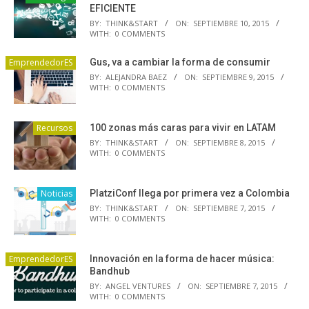
EFICIENTE
BY:
THINK&START
ON:
SEPTIEMBRE 10, 2015
WITH:
0 COMMENTS
EmprendedorES
Gus, va a cambiar la forma de consumir
BY:
ALEJANDRA BAEZ
ON:
SEPTIEMBRE 9, 2015
WITH:
0 COMMENTS
Recursos
100 zonas más caras para vivir en LATAM
BY:
THINK&START
ON:
SEPTIEMBRE 8, 2015
WITH:
0 COMMENTS
Noticias
PlatziConf llega por primera vez a Colombia
BY:
THINK&START
ON:
SEPTIEMBRE 7, 2015
WITH:
0 COMMENTS
EmprendedorES
Innovación en la forma de hacer música:
Bandhub
BY:
ANGEL VENTURES
ON:
SEPTIEMBRE 7, 2015
WITH:
0 COMMENTS