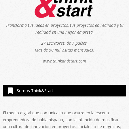
Transforma tus ideas en proyectos, tus proyectos en realidad y tu
realidad en una mejor empresa.
27 Escritores, de 7 países.
Más de 50 mil visitas mensuales.
www.thinkandstart.com
Somos Think&Start
El medio digital que comunica lo que ocurre en la escena
emprendedora de habla hispana, con la intención de masificar
una cultura de innovación en proyectos sociales o de negocios;