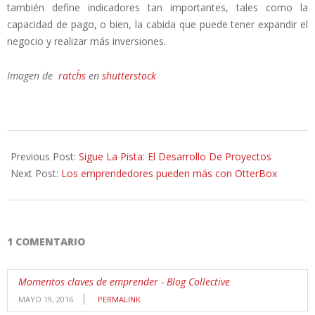
también define indicadores tan importantes, tales como la
capacidad de pago, o bien, la cabida que puede tener expandir el
negocio y realizar más inversiones.
Imagen de
ratch´s
en
shutterstock
2014-
06-
Previous Post:
Sigue La Pista: El Desarrollo De Proyectos
19
Next Post:
Los emprendedores pueden más con OtterBox
1 COMENTARIO
Momentos claves de emprender - Blog Collective
MAYO 19, 2016
PERMALINK