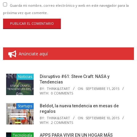
Guarda mi nombre, correo electrónico y web en este navegador para la
próxima vez que comente.
Anúnciate aquí
Noticias
Disruptivo #61: Steve Craft: NASA y
Tendencias
BY:
THINK&START
ON:
SEPTIEMBRE 11, 2015
WITH:
0 COMMENTS
Startups
Beldot, la nueva tendencia en mesas de
regalos
BY:
THINK&START
ON:
SEPTIEMBRE 10, 2015
WITH:
2 COMMENTS
Tecnología
APPS PARA VIVIR EN UN HOGAR MÁS