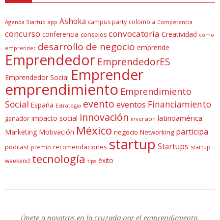
Ashoka
campus party
colombia
Agenda Startup
app
Competencia
concurso
convocatoria
conferencia
Creatividad
consejos
cómo
desarrollo de negocio
emprende
emprender
Emprendedor
EmprendedorES
Emprender
Emprendedor Social
emprendimiento
Emprendimiento
evento
Social
Financiamiento
eventos
España
Estrategia
innovación
latinoamérica
impacto social
ganador
inversión
México
participa
Marketing
Motivación
negocio
Networking
startup
Startups
podcast
recomendaciones
startup
premio
tecnología
éxito
weekend
tips
Únete a nosotros en la cruzada por el emprendimiento.