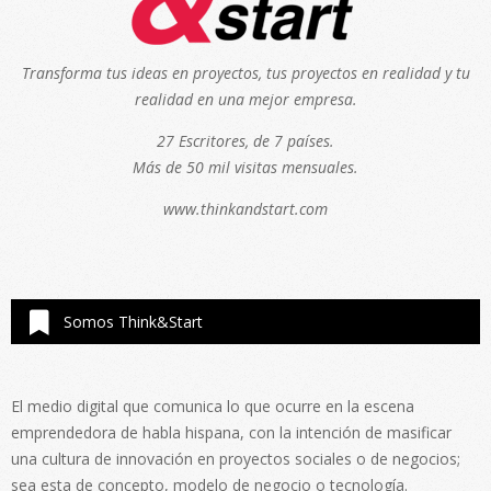
Transforma tus ideas en proyectos, tus proyectos en realidad y tu
realidad en una mejor empresa.
27 Escritores, de 7 países.
Más de 50 mil visitas mensuales.
www.thinkandstart.com
Somos Think&Start
El medio digital que comunica lo que ocurre en la escena
emprendedora de habla hispana, con la intención de masificar
una cultura de innovación en proyectos sociales o de negocios;
sea esta de concepto, modelo de negocio o tecnología.