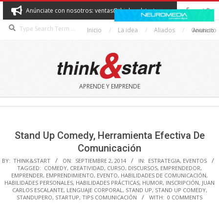
Skip
Anúnciate con nosotros: ventas@thinkandstart.com
to
Search
content
Inicio
La idea
Aliados
Contacto
Anuncio
THINK&START
APRENDE Y EMPRENDE
Secondary
Navigation
Menu
Stand Up Comedy, Herramienta Efectiva De
Comunicación
BY:
THINK&START
ON:
SEPTIEMBRE 2, 2014
IN:
ESTRATEGIA
,
EVENTOS
TAGGED:
COMEDY
,
CREATIVIDAD
,
CURSO
,
DISCURSOS
,
EMPRENDEDOR
,
EMPRENDER
,
EMPRENDIMIENTO
,
EVENTO
,
HABILIDADES DE COMUNICACIÓN
,
HABILIDADES PERSONALES
,
HABILIDADES PRÁCTICAS
,
HUMOR
,
INSCRIPCIÓN
,
JUAN
CARLOS ESCALANTE
,
LENGUAJE CORPORAL
,
STAND UP
,
STAND UP COMEDY
,
STANDUPERO
,
STARTUP
,
TIPS COMUNICACIÓN
WITH:
0 COMMENTS