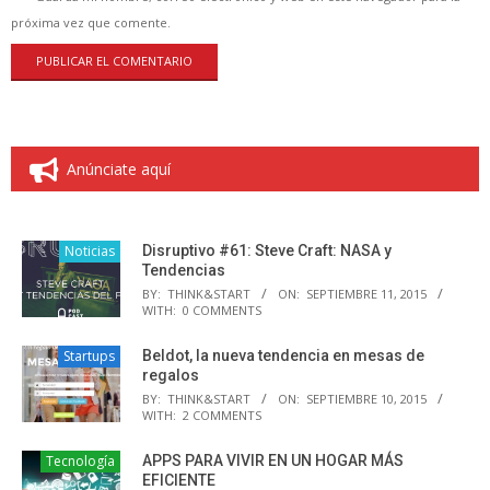
próxima vez que comente.
Anúnciate aquí
Noticias
Disruptivo #61: Steve Craft: NASA y
Tendencias
BY:
THINK&START
ON:
SEPTIEMBRE 11, 2015
WITH:
0 COMMENTS
Startups
Beldot, la nueva tendencia en mesas de
regalos
BY:
THINK&START
ON:
SEPTIEMBRE 10, 2015
WITH:
2 COMMENTS
Tecnología
APPS PARA VIVIR EN UN HOGAR MÁS
EFICIENTE