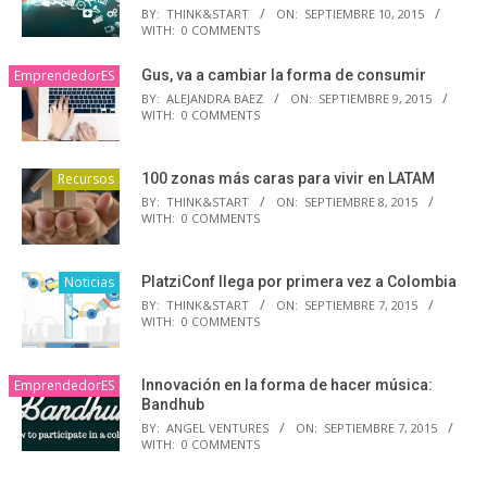
BY:
THINK&START
ON:
SEPTIEMBRE 10, 2015
WITH:
0 COMMENTS
EmprendedorES
Gus, va a cambiar la forma de consumir
BY:
ALEJANDRA BAEZ
ON:
SEPTIEMBRE 9, 2015
WITH:
0 COMMENTS
Recursos
100 zonas más caras para vivir en LATAM
BY:
THINK&START
ON:
SEPTIEMBRE 8, 2015
WITH:
0 COMMENTS
Noticias
PlatziConf llega por primera vez a Colombia
BY:
THINK&START
ON:
SEPTIEMBRE 7, 2015
WITH:
0 COMMENTS
EmprendedorES
Innovación en la forma de hacer música:
Bandhub
BY:
ANGEL VENTURES
ON:
SEPTIEMBRE 7, 2015
WITH:
0 COMMENTS