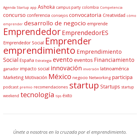
Ashoka
campus party
colombia
Agenda Startup
app
Competencia
concurso
convocatoria
conferencia
Creatividad
consejos
cómo
desarrollo de negocio
emprende
emprender
Emprendedor
EmprendedorES
Emprender
Emprendedor Social
emprendimiento
Emprendimiento
evento
Social
Financiamiento
eventos
España
Estrategia
innovación
latinoamérica
impacto social
ganador
inversión
México
participa
Marketing
Motivación
negocio
Networking
startup
Startups
podcast
recomendaciones
startup
premio
tecnología
éxito
weekend
tips
Únete a nosotros en la cruzada por el emprendimiento.