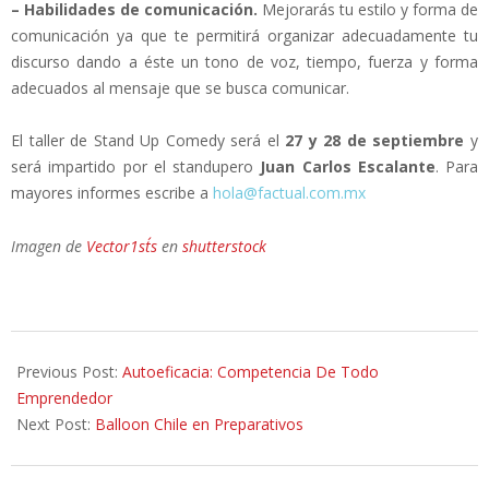
– Habilidades de comunicación.
Mejorarás tu estilo y forma de
comunicación ya que te permitirá organizar adecuadamente tu
discurso dando a éste un tono de voz, tiempo, fuerza y forma
adecuados al mensaje que se busca comunicar.
El taller de Stand Up Comedy será el
27 y 28 de septiembre
y
será impartido por el standupero
Juan Carlos Escalante
. Para
mayores informes escribe a
hola@factual.com.mx
Imagen de
Vector1st´s
en
shutterstock
2014-
09-
Previous Post:
Autoeficacia: Competencia De Todo
02
Emprendedor
Next Post:
Balloon Chile en Preparativos