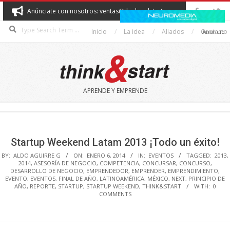
Skip
Anúnciate con nosotros: ventas@thinkandstart.com
to
Search
content
Inicio
La idea
Aliados
Contacto
Anuncio
THINK&START
APRENDE Y EMPRENDE
Secondary
Navigation
Menu
Startup Weekend Latam 2013 ¡Todo un éxito!
BY:
ALDO AGUIRRE G
ON:
ENERO 6, 2014
IN:
EVENTOS
TAGGED:
2013
,
2014
,
ASESORÍA DE NEGOCIO
,
COMPETENCIA
,
CONCURSAR
,
CONCURSO
,
DESARROLLO DE NEGOCIO
,
EMPRENDEDOR
,
EMPRENDER
,
EMPRENDIMIENTO
,
EVENTO
,
EVENTOS
,
FINAL DE AÑO
,
LATINOAMÉRICA
,
MÉXICO
,
NEXT
,
PRINCIPIO DE
AÑO
,
REPORTE
,
STARTUP
,
STARTUP WEEKEND
,
THINK&START
WITH:
0
COMMENTS