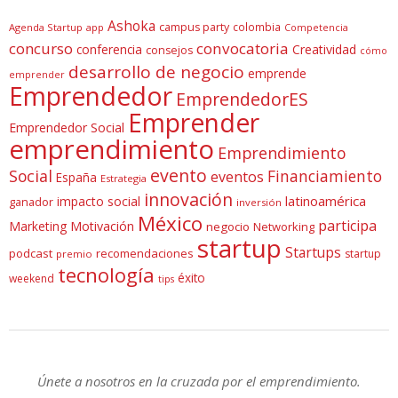
Ashoka
campus party
colombia
Agenda Startup
app
Competencia
concurso
convocatoria
conferencia
Creatividad
consejos
cómo
desarrollo de negocio
emprende
emprender
Emprendedor
EmprendedorES
Emprender
Emprendedor Social
emprendimiento
Emprendimiento
evento
Social
Financiamiento
eventos
España
Estrategia
innovación
latinoamérica
impacto social
ganador
inversión
México
participa
Marketing
Motivación
negocio
Networking
startup
Startups
podcast
recomendaciones
startup
premio
tecnología
éxito
weekend
tips
Únete a nosotros en la cruzada por el emprendimiento.