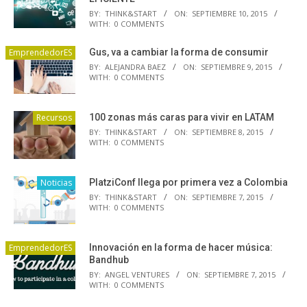
BY:
THINK&START
ON:
SEPTIEMBRE 10, 2015
WITH:
0 COMMENTS
EmprendedorES
Gus, va a cambiar la forma de consumir
BY:
ALEJANDRA BAEZ
ON:
SEPTIEMBRE 9, 2015
WITH:
0 COMMENTS
Recursos
100 zonas más caras para vivir en LATAM
BY:
THINK&START
ON:
SEPTIEMBRE 8, 2015
WITH:
0 COMMENTS
Noticias
PlatziConf llega por primera vez a Colombia
BY:
THINK&START
ON:
SEPTIEMBRE 7, 2015
WITH:
0 COMMENTS
EmprendedorES
Innovación en la forma de hacer música:
Bandhub
BY:
ANGEL VENTURES
ON:
SEPTIEMBRE 7, 2015
WITH:
0 COMMENTS