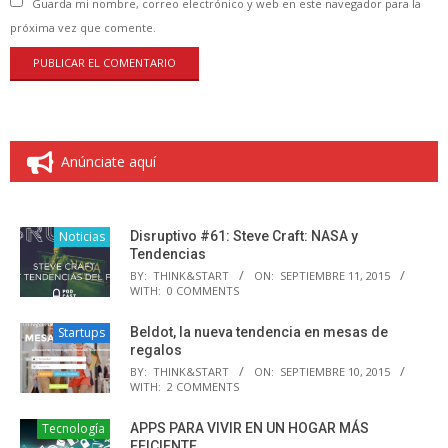
Guarda mi nombre, correo electrónico y web en este navegador para la
próxima vez que comente.
Anúnciate aquí
Noticias
Disruptivo #61: Steve Craft: NASA y
Tendencias
BY:
THINK&START
ON:
SEPTIEMBRE 11, 2015
WITH:
0 COMMENTS
Startups
Beldot, la nueva tendencia en mesas de
regalos
BY:
THINK&START
ON:
SEPTIEMBRE 10, 2015
WITH:
2 COMMENTS
Tecnología
APPS PARA VIVIR EN UN HOGAR MÁS
EFICIENTE