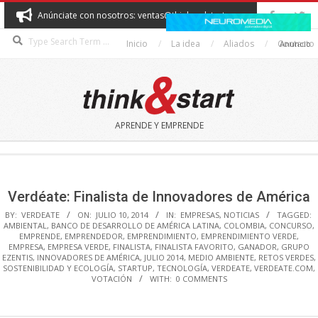
Skip
Anúnciate con nosotros: ventas@thinkandstart.com
to
Search
content
Inicio
La idea
Aliados
Contacto
Anuncio
THINK&START
APRENDE Y EMPRENDE
Secondary
Navigation
Menu
Verdéate: Finalista de Innovadores de América
BY:
VERDEATE
ON:
JULIO 10, 2014
IN:
EMPRESAS
,
NOTICIAS
TAGGED:
AMBIENTAL
,
BANCO DE DESARROLLO DE AMÉRICA LATINA
,
COLOMBIA
,
CONCURSO
,
EMPRENDE
,
EMPRENDEDOR
,
EMPRENDIMIENTO
,
EMPRENDIMIENTO VERDE
,
EMPRESA
,
EMPRESA VERDE
,
FINALISTA
,
FINALISTA FAVORITO
,
GANADOR
,
GRUPO
EZENTIS
,
INNOVADORES DE AMÉRICA
,
JULIO 2014
,
MEDIO AMBIENTE
,
RETOS VERDES
,
SOSTENIBILIDAD Y ECOLOGÍA
,
STARTUP
,
TECNOLOGÍA
,
VERDEATE
,
VERDEATE.COM
,
VOTACIÓN
WITH:
0 COMMENTS