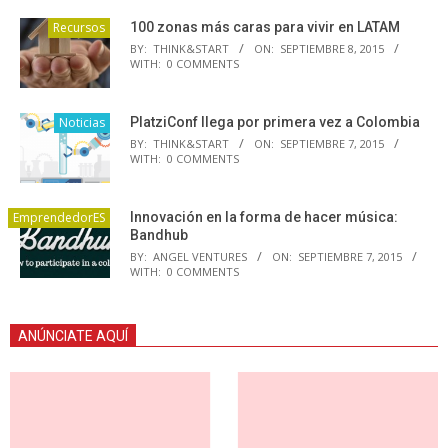
Recursos
100 zonas más caras para vivir en LATAM
BY:
THINK&START
ON:
SEPTIEMBRE 8, 2015
WITH:
0 COMMENTS
Noticias
PlatziConf llega por primera vez a Colombia
BY:
THINK&START
ON:
SEPTIEMBRE 7, 2015
WITH:
0 COMMENTS
EmprendedorES
Innovación en la forma de hacer música:
Bandhub
BY:
ANGEL VENTURES
ON:
SEPTIEMBRE 7, 2015
WITH:
0 COMMENTS
ANÚNCIATE AQUÍ