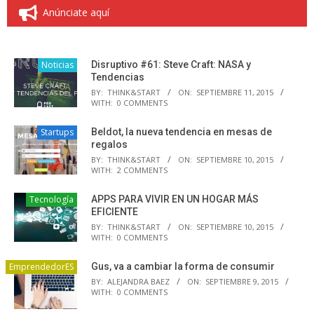
Anúnciate aquí
Noticias
Disruptivo #61: Steve Craft: NASA y
Tendencias
BY:
THINK&START
ON:
SEPTIEMBRE 11, 2015
WITH:
0 COMMENTS
Startups
Beldot, la nueva tendencia en mesas de
regalos
BY:
THINK&START
ON:
SEPTIEMBRE 10, 2015
WITH:
2 COMMENTS
Tecnología
APPS PARA VIVIR EN UN HOGAR MÁS
EFICIENTE
BY:
THINK&START
ON:
SEPTIEMBRE 10, 2015
WITH:
0 COMMENTS
EmprendedorES
Gus, va a cambiar la forma de consumir
BY:
ALEJANDRA BAEZ
ON:
SEPTIEMBRE 9, 2015
WITH:
0 COMMENTS