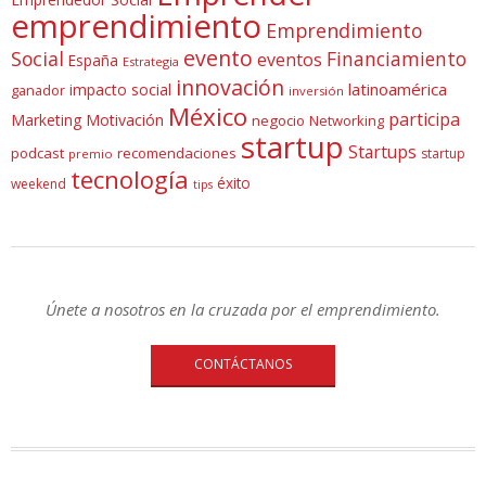
emprendimiento
Emprendimiento
evento
Social
Financiamiento
eventos
España
Estrategia
innovación
latinoamérica
impacto social
ganador
inversión
México
participa
Marketing
Motivación
negocio
Networking
startup
Startups
podcast
recomendaciones
startup
premio
tecnología
éxito
weekend
tips
Únete a nosotros en la cruzada por el emprendimiento.
CONTÁCTANOS