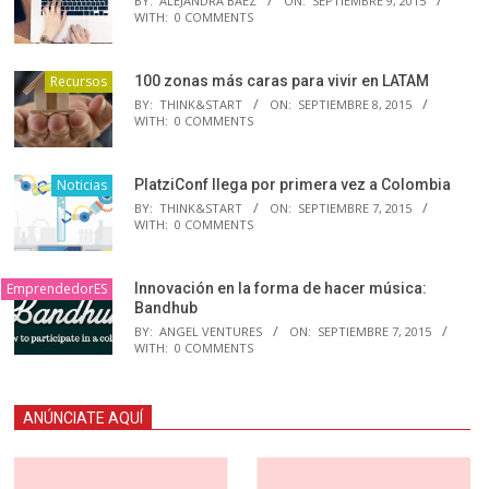
BY:
ALEJANDRA BAEZ
ON:
SEPTIEMBRE 9, 2015
WITH:
0 COMMENTS
Recursos
100 zonas más caras para vivir en LATAM
BY:
THINK&START
ON:
SEPTIEMBRE 8, 2015
WITH:
0 COMMENTS
Noticias
PlatziConf llega por primera vez a Colombia
BY:
THINK&START
ON:
SEPTIEMBRE 7, 2015
WITH:
0 COMMENTS
EmprendedorES
Innovación en la forma de hacer música:
Bandhub
BY:
ANGEL VENTURES
ON:
SEPTIEMBRE 7, 2015
WITH:
0 COMMENTS
ANÚNCIATE AQUÍ