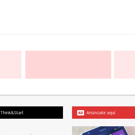
Think&Start
Anúnciate aquí