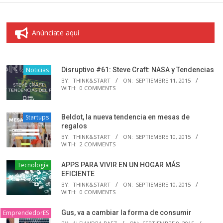
Anúnciate aquí
Noticias
Disruptivo #61: Steve Craft: NASA y Tendencias
BY:
THINK&START
ON:
SEPTIEMBRE 11, 2015
WITH:
0 COMMENTS
Startups
Beldot, la nueva tendencia en mesas de
regalos
BY:
THINK&START
ON:
SEPTIEMBRE 10, 2015
WITH:
2 COMMENTS
Tecnología
APPS PARA VIVIR EN UN HOGAR MÁS
EFICIENTE
BY:
THINK&START
ON:
SEPTIEMBRE 10, 2015
WITH:
0 COMMENTS
EmprendedorES
Gus, va a cambiar la forma de consumir