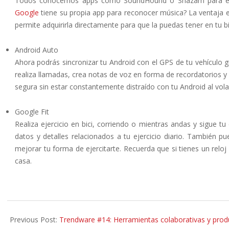
Todos conocemos apps como SoundHound o Shazam para encon
Google
tiene su propia app para reconocer música? La ventaja e
permite adquirirla directamente para que la puedas tener en tu bi
Android Auto
Ahora podrás sincronizar tu Android con el GPS de tu vehículo 
realiza llamadas, crea notas de voz en forma de recordatorios
segura sin estar constantemente distraído con tu Android al vola
Google Fit
Realiza ejercicio en bici, corriendo o mientras andas y sigue tu
datos y detalles relacionados a tu ejercicio diario. También p
mejorar tu forma de ejercitarte. Recuerda que si tienes un reloj
casa.
2015-
08-
Previous Post:
Trendware #14: Herramientas colaborativas y prod