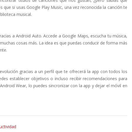
trar títulos de canciones que nos gustan, ¿pero sabías qué
s que si usas Google Play Music, una vez reconocida la canción te
blioteca musical.
gracias a Android Auto. Accede a Google Maps, escucha tu música,
 y muchas cosas más. La idea es que puedas conducir de forma más
nte.
 evolución gracias a un perfil que te ofrecerá la app con todos los
uedes establecer objetivos o incluso recibir recomendaciones para
 Android Wear, lo puedes sincronizar con la app y dejar el móvil en
uctividad