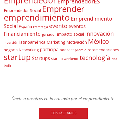
Emprendedor
EmprendedorES
Emprender
Emprendedor Social
emprendimiento
Emprendimiento
evento
Social
eventos
España
Estrategia
innovación
Financiamiento
impacto social
ganador
México
latinoamérica
Marketing
Motivación
inversión
participa
negocio
Networking
podcast
recomendaciones
premio
startup
tecnología
Startups
startup weekend
tips
éxito
Únete a nosotros en la cruzada por el emprendimiento.
CONTÁCTANOS