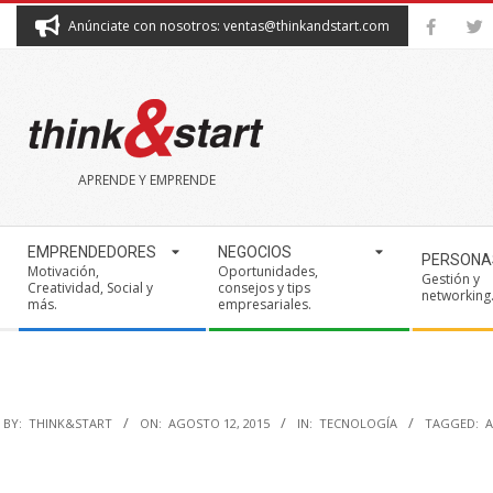
Skip
Anúnciate con nosotros: ventas@thinkandstart.com
to
content
THINK&START
APRENDE Y EMPRENDE
Secondary
EMPRENDEDORES
NEGOCIOS
PERSONA
Navigation
Motivación,
Oportunidades,
Gestión y
Creatividad, Social y
consejos y tips
Menu
networking
más.
empresariales.
BY:
THINK&START
ON:
AGOSTO 12, 2015
IN:
TECNOLOGÍA
TAGGED:
A