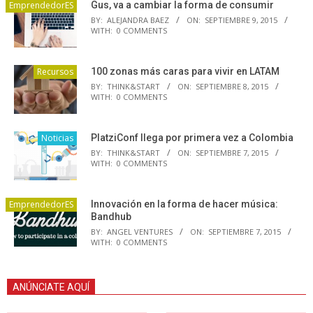
EmprendedorES
Gus, va a cambiar la forma de consumir
BY:
ALEJANDRA BAEZ
ON:
SEPTIEMBRE 9, 2015
WITH:
0 COMMENTS
Recursos
100 zonas más caras para vivir en LATAM
BY:
THINK&START
ON:
SEPTIEMBRE 8, 2015
WITH:
0 COMMENTS
Noticias
PlatziConf llega por primera vez a Colombia
BY:
THINK&START
ON:
SEPTIEMBRE 7, 2015
WITH:
0 COMMENTS
EmprendedorES
Innovación en la forma de hacer música:
Bandhub
BY:
ANGEL VENTURES
ON:
SEPTIEMBRE 7, 2015
WITH:
0 COMMENTS
ANÚNCIATE AQUÍ