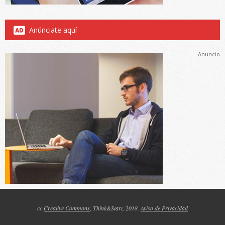
Anúnciate aquí
Anuncio
cc
Creative Commons
, Think&Start, 2018.
Aviso de Privacidad