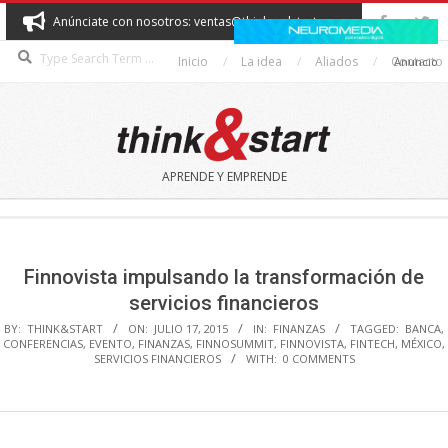
Skip
Anúnciate con nosotros: ventas@thinkandstart.com
to
Search
content
Inicio
La idea
Aliados
Contacto
Anuncio
THINK&START
APRENDE Y EMPRENDE
Secondary
Navigation
Menu
Finnovista impulsando la transformación de
servicios financieros
BY:
THINK&START
ON:
JULIO 17, 2015
IN:
FINANZAS
TAGGED:
BANCA
,
CONFERENCIAS
,
EVENTO
,
FINANZAS
,
FINNOSUMMIT
,
FINNOVISTA
,
FINTECH
,
MÉXICO
,
SERVICIOS FINANCIEROS
WITH:
0 COMMENTS