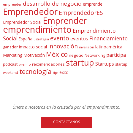
desarrollo de negocio
emprende
emprender
Emprendedor
EmprendedorES
Emprender
Emprendedor Social
emprendimiento
Emprendimiento
evento
Social
Financiamiento
eventos
España
Estrategia
innovación
latinoamérica
impacto social
ganador
inversión
México
participa
Marketing
Motivación
negocio
Networking
startup
Startups
podcast
recomendaciones
startup
premio
tecnología
éxito
weekend
tips
Únete a nosotros en la cruzada por el emprendimiento.
CONTÁCTANOS