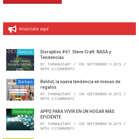
Anúnciate aquí
Noticias
Disruptivo #61: Steve Craft: NASA y
Tendencias
BY:
THINK&START
ON:
SEPTIEMBRE 11, 2015
WITH:
0 COMMENTS
Startups
Beldot, la nueva tendencia en mesas de
regalos
BY:
THINK&START
ON:
SEPTIEMBRE 10, 2015
WITH:
2 COMMENTS
Tecnología
APPS PARA VIVIR EN UN HOGAR MÁS
EFICIENTE
BY:
THINK&START
ON:
SEPTIEMBRE 10, 2015
WITH:
0 COMMENTS