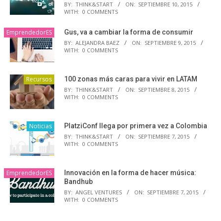
BY:
THINK&START
ON:
SEPTIEMBRE 10, 2015
WITH:
0 COMMENTS
EmprendedorES
Gus, va a cambiar la forma de consumir
BY:
ALEJANDRA BAEZ
ON:
SEPTIEMBRE 9, 2015
WITH:
0 COMMENTS
Recursos
100 zonas más caras para vivir en LATAM
BY:
THINK&START
ON:
SEPTIEMBRE 8, 2015
WITH:
0 COMMENTS
Noticias
PlatziConf llega por primera vez a Colombia
BY:
THINK&START
ON:
SEPTIEMBRE 7, 2015
WITH:
0 COMMENTS
EmprendedorES
Innovación en la forma de hacer música:
Bandhub
BY:
ANGEL VENTURES
ON:
SEPTIEMBRE 7, 2015
WITH:
0 COMMENTS