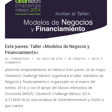
Este jueves: Taller «Modelos de Negocio y
Financiamiento»
2014-
BY:
THINK&START
ON:
MAYO 28, 2014
IN:
EVENTOS
WITH:
0
COMMENTS
05-
¡Atención emprendedores en México! Este jueves 29 de mayo,
28
Cleantech Challenge México organizará el taller «Modelos de
Negocio y Financiamiento», organizado en el marco del
evento 2014, y con el apoyo del Museo Interactivo de
Economía (MIDE). Cleantech Challenge México 2014
(CTCM2014) es una iniciativa de GreenMomentum y USAID y
que cuenta