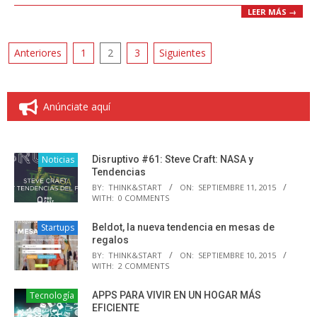
LEER MÁS →
Paginación
Anteriores
1
2
3
Siguientes
de
entradas
Anúnciate aquí
Noticias
Disruptivo #61: Steve Craft: NASA y
Tendencias
BY:
THINK&START
ON:
SEPTIEMBRE 11, 2015
WITH:
0 COMMENTS
Startups
Beldot, la nueva tendencia en mesas de
regalos
BY:
THINK&START
ON:
SEPTIEMBRE 10, 2015
WITH:
2 COMMENTS
Tecnología
APPS PARA VIVIR EN UN HOGAR MÁS
EFICIENTE