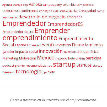
Ashoka
campus party
colombia
Agenda Startup
app
Competencia
concurso
convocatoria
conferencia
Creatividad
consejos
cómo
desarrollo de negocio
emprende
emprender
Emprendedor
EmprendedorES
Emprender
Emprendedor Social
emprendimiento
Emprendimiento
evento
Social
Financiamiento
eventos
España
Estrategia
innovación
latinoamérica
impacto social
ganador
inversión
México
participa
Marketing
Motivación
negocio
Networking
startup
Startups
podcast
recomendaciones
startup
premio
tecnología
éxito
weekend
tips
Únete a nosotros en la cruzada por el emprendimiento.