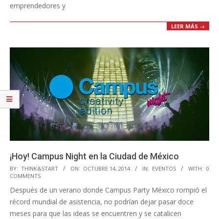
emprendedores y
LEER MÁS →
¡Hoy! Campus Night en la Ciudad de México
2014-
BY:
THINK&START
ON:
OCTUBRE 14, 2014
IN:
EVENTOS
WITH:
0
COMMENTS
10-
Después de un verano donde Campus Party México rompió el
14
récord mundial de asistencia, no podrían dejar pasar doce
meses para que las ideas se encuentren y se catalicen