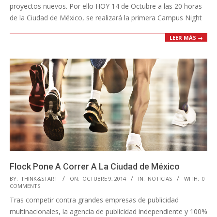
proyectos nuevos. Por ello HOY 14 de Octubre a las 20 horas
de la Ciudad de México, se realizará la primera Campus Night
LEER MÁS →
Flock Pone A Correr A La Ciudad de México
2014-
BY:
THINK&START
ON:
OCTUBRE 9, 2014
IN:
NOTICIAS
WITH:
0
COMMENTS
10-
Tras competir contra grandes empresas de publicidad
09
multinacionales, la agencia de publicidad independiente y 100%