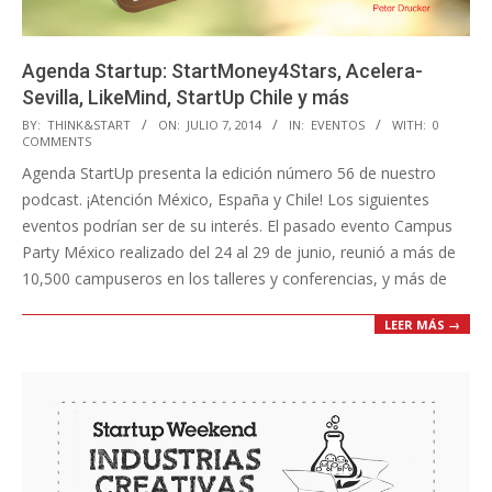
Agenda Startup: StartMoney4Stars, Acelera-
Sevilla, LikeMind, StartUp Chile y más
2014-
BY:
THINK&START
ON:
JULIO 7, 2014
IN:
EVENTOS
WITH:
0
COMMENTS
07-
Agenda StartUp presenta la edición número 56 de nuestro
07
podcast. ¡Atención México, España y Chile! Los siguientes
eventos podrían ser de su interés. El pasado evento Campus
Party México realizado del 24 al 29 de junio, reunió a más de
10,500 campuseros en los talleres y conferencias, y más de
LEER MÁS →