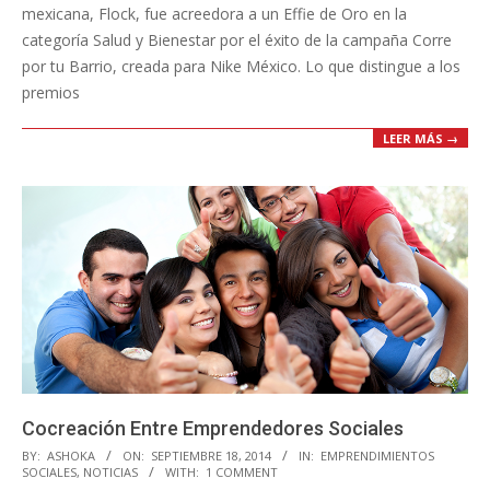
mexicana, Flock, fue acreedora a un Effie de Oro en la
categoría Salud y Bienestar por el éxito de la campaña Corre
por tu Barrio, creada para Nike México. Lo que distingue a los
premios
LEER MÁS →
Cocreación Entre Emprendedores Sociales
2014-
BY:
ASHOKA
ON:
SEPTIEMBRE 18, 2014
IN:
EMPRENDIMIENTOS
SOCIALES
,
NOTICIAS
WITH:
1 COMMENT
09-