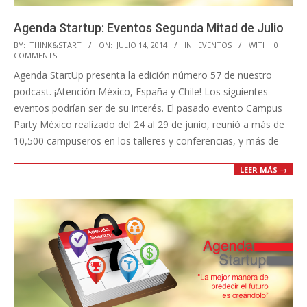
Agenda Startup: Eventos Segunda Mitad de Julio
2014-
BY:
THINK&START
ON:
JULIO 14, 2014
IN:
EVENTOS
WITH:
0
COMMENTS
07-
Agenda StartUp presenta la edición número 57 de nuestro
14
podcast. ¡Atención México, España y Chile! Los siguientes
eventos podrían ser de su interés. El pasado evento Campus
Party México realizado del 24 al 29 de junio, reunió a más de
10,500 campuseros en los talleres y conferencias, y más de
LEER MÁS →