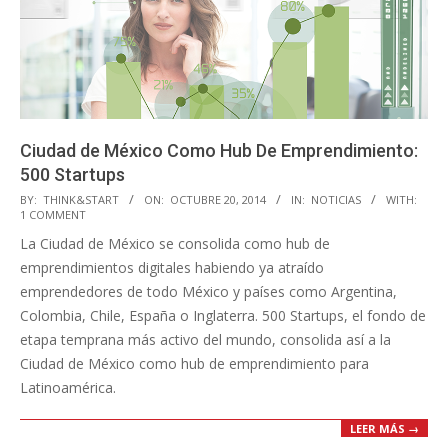
Ciudad de México Como Hub De Emprendimiento:
500 Startups
2014-
BY:
THINK&START
ON:
OCTUBRE 20, 2014
IN:
NOTICIAS
WITH:
1 COMMENT
10-
La Ciudad de México se consolida como hub de
20
emprendimientos digitales habiendo ya atraído
emprendedores de todo México y países como Argentina,
Colombia, Chile, España o Inglaterra. 500 Startups, el fondo de
etapa temprana más activo del mundo, consolida así a la
Ciudad de México como hub de emprendimiento para
Latinoamérica.
LEER MÁS →