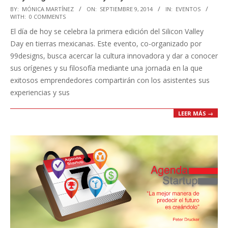
2014-
BY:
MÓNICA MARTÍNEZ
ON:
SEPTIEMBRE 9, 2014
IN:
EVENTOS
WITH:
0 COMMENTS
09-
El día de hoy se celebra la primera edición del Silicon Valley
09
Day en tierras mexicanas. Este evento, co-organizado por
99designs, busca acercar la cultura innovadora y dar a conocer
sus orígenes y su filosofía mediante una jornada en la que
exitosos emprendedores compartirán con los asistentes sus
experiencias y sus
LEER MÁS →