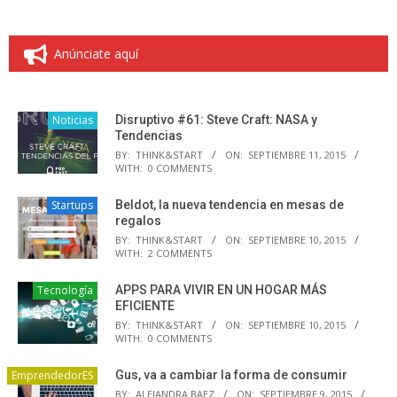
Anúnciate aquí
Noticias
Disruptivo #61: Steve Craft: NASA y
Tendencias
BY:
THINK&START
ON:
SEPTIEMBRE 11, 2015
WITH:
0 COMMENTS
Startups
Beldot, la nueva tendencia en mesas de
regalos
BY:
THINK&START
ON:
SEPTIEMBRE 10, 2015
WITH:
2 COMMENTS
Tecnología
APPS PARA VIVIR EN UN HOGAR MÁS
EFICIENTE
BY:
THINK&START
ON:
SEPTIEMBRE 10, 2015
WITH:
0 COMMENTS
EmprendedorES
Gus, va a cambiar la forma de consumir
BY:
ALEJANDRA BAEZ
ON:
SEPTIEMBRE 9, 2015