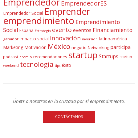
Emprendedor
EmprendedorES
Emprender
Emprendedor Social
emprendimiento
Emprendimiento
evento
Social
Financiamiento
eventos
España
Estrategia
innovación
latinoamérica
impacto social
ganador
inversión
México
participa
Marketing
Motivación
negocio
Networking
startup
Startups
podcast
recomendaciones
startup
premio
tecnología
éxito
weekend
tips
Únete a nosotros en la cruzada por el emprendimiento.
CONTÁCTANOS