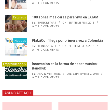
WITH:
0 COMMENTS
Recursos
100 zonas más caras para vivir en LATAM
BY:
THINK&START
ON:
SEPTIEMBRE 8, 2015
WITH:
0 COMMENTS
Noticias
PlatziConf llega por primera vez a Colombia
BY:
THINK&START
ON:
SEPTIEMBRE 7, 2015
WITH:
0 COMMENTS
EmprendedorES
Innovación en la forma de hacer música:
Bandhub
BY:
ANGEL VENTURES
ON:
SEPTIEMBRE 7, 2015
WITH:
0 COMMENTS
ANÚNCIATE AQUÍ