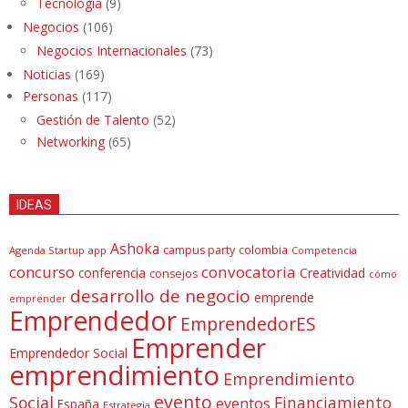
Tecnología
(9)
Negocios
(106)
Negocios Internacionales
(73)
Noticias
(169)
Personas
(117)
Gestión de Talento
(52)
Networking
(65)
IDEAS
Ashoka
campus party
colombia
Agenda Startup
app
Competencia
concurso
convocatoria
conferencia
Creatividad
consejos
cómo
desarrollo de negocio
emprende
emprender
Emprendedor
EmprendedorES
Emprender
Emprendedor Social
emprendimiento
Emprendimiento
evento
Social
Financiamiento
eventos
España
Estrategia