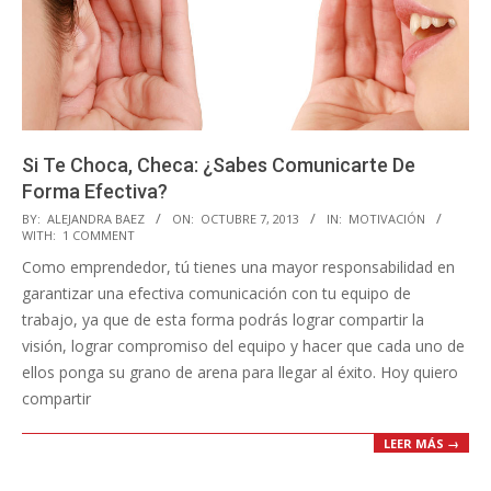
Si Te Choca, Checa: ¿Sabes Comunicarte De
Forma Efectiva?
2013-
BY:
ALEJANDRA BAEZ
ON:
OCTUBRE 7, 2013
IN:
MOTIVACIÓN
WITH:
1 COMMENT
10-
Como emprendedor, tú tienes una mayor responsabilidad en
07
garantizar una efectiva comunicación con tu equipo de
trabajo, ya que de esta forma podrás lograr compartir la
visión, lograr compromiso del equipo y hacer que cada uno de
ellos ponga su grano de arena para llegar al éxito. Hoy quiero
compartir
LEER MÁS →