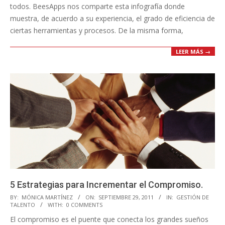
todos. BeesApps nos comparte esta infografía donde
muestra, de acuerdo a su experiencia, el grado de eficiencia de
ciertas herramientas y procesos. De la misma forma,
LEER MÁS →
5 Estrategias para Incrementar el Compromiso.
2011-
BY:
MÓNICA MARTÍNEZ
ON:
SEPTIEMBRE 29, 2011
IN:
GESTIÓN DE
TALENTO
WITH:
0 COMMENTS
09-
El compromiso es el puente que conecta los grandes sueños
29