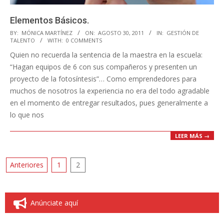
Elementos Básicos.
2011-
BY:
MÓNICA MARTÍNEZ
ON:
AGOSTO 30, 2011
IN:
GESTIÓN DE
TALENTO
WITH:
0 COMMENTS
08-
Quien no recuerda la sentencia de la maestra en la escuela:
30
“Hagan equipos de 6 con sus compañeros y presenten un
proyecto de la fotosíntesis”… Como emprendedores para
muchos de nosotros la experiencia no era del todo agradable
en el momento de entregar resultados, pues generalmente a
lo que nos
LEER MÁS →
Paginación
Anteriores
1
2
de
entradas
Anúnciate aquí