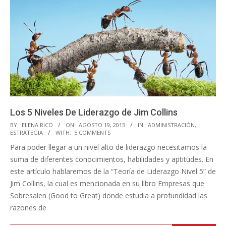
Los 5 Niveles De Liderazgo de Jim Collins
2013-
BY:
ELENA RICO
ON:
AGOSTO 19, 2013
IN:
ADMINISTRACIÓN
,
ESTRATEGIA
WITH:
5 COMMENTS
08-
Para poder llegar a un nivel alto de liderazgo necesitamos la
19
suma de diferentes conocimientos, habilidades y aptitudes. En
este artículo hablaremos de la “Teoría de Liderazgo Nivel 5” de
Jim Collins, la cual es mencionada en su libro Empresas que
Sobresalen (Good to Great) donde estudia a profundidad las
razones de