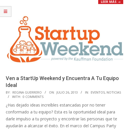
LEER MÁS →
Ven a StartUp Weekend y Encuentra A Tu Equipo
Ideal
2013-
BY:
REGINA GUERRERO
ON:
JULIO 26, 2013
IN:
EVENTOS
,
NOTICIAS
WITH:
0 COMMENTS
07-
¿Has dejado ideas increíbles estancadas por no tener
26
conformado a tu equipo? Esta es la oportunidad ideal para
darle impulso a tu proyecto y encontrar las personas que te
ayudarán a alcanzar el éxito. En el marco del Campus Party