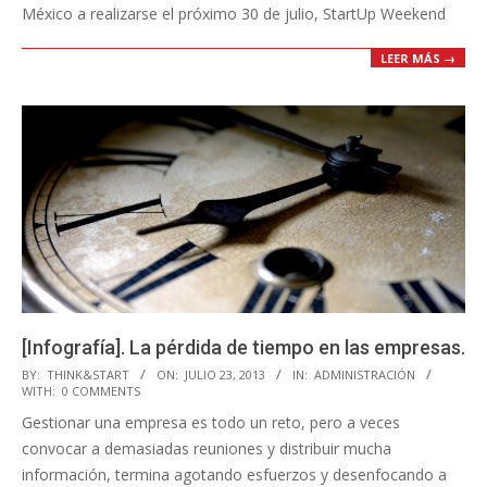
México a realizarse el próximo 30 de julio, StartUp Weekend
LEER MÁS →
[Infografía]. La pérdida de tiempo en las empresas.
2013-
BY:
THINK&START
ON:
JULIO 23, 2013
IN:
ADMINISTRACIÓN
WITH:
0 COMMENTS
07-
Gestionar una empresa es todo un reto, pero a veces
23
convocar a demasiadas reuniones y distribuir mucha
información, termina agotando esfuerzos y desenfocando a