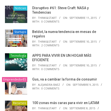
Noticias
Disruptivo #61: Steve Craft: NASA y
Tendencias
BY:
THINK&START
ON:
SEPTIEMBRE 11, 2015
WITH:
0 COMMENTS
Startups
Beldot, la nueva tendencia en mesas de
regalos
BY:
THINK&START
ON:
SEPTIEMBRE 10, 2015
WITH:
2 COMMENTS
Tecnología
APPS PARA VIVIR EN UN HOGAR MÁS
EFICIENTE
BY:
THINK&START
ON:
SEPTIEMBRE 10, 2015
WITH:
0 COMMENTS
EmprendedorES
Gus, va a cambiar la forma de consumir
BY:
ALEJANDRA BAEZ
ON:
SEPTIEMBRE 9, 2015
WITH:
0 COMMENTS
Recursos
100 zonas más caras para vivir en LATAM
BY:
THINK&START
ON:
SEPTIEMBRE 8, 2015