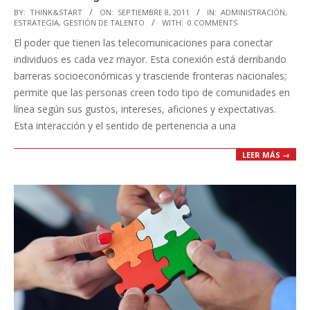
2011-
BY:
THINK&START
ON:
SEPTIEMBRE 8, 2011
IN:
ADMINISTRACIÓN
,
ESTRATEGIA
,
GESTIÓN DE TALENTO
WITH:
0 COMMENTS
09-
El poder que tienen las telecomunicaciones para conectar
08
individuos es cada vez mayor. Esta conexión está derribando
barreras socioeconómicas y trasciende fronteras nacionales;
permite que las personas creen todo tipo de comunidades en
línea según sus gustos, intereses, aficiones y expectativas.
Esta interacción y el sentido de pertenencia a una
LEER MÁS →