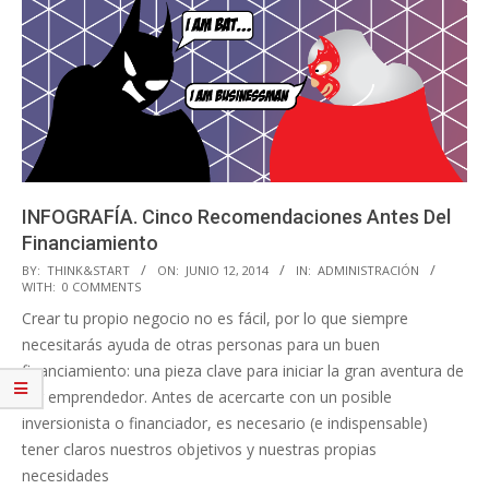
INFOGRAFÍA. Cinco Recomendaciones Antes Del
Financiamiento
2014-
BY:
THINK&START
ON:
JUNIO 12, 2014
IN:
ADMINISTRACIÓN
WITH:
0 COMMENTS
06-
Crear tu propio negocio no es fácil, por lo que siempre
12
necesitarás ayuda de otras personas para un buen
financiamiento: una pieza clave para iniciar la gran aventura de
ser emprendedor. Antes de acercarte con un posible
inversionista o financiador, es necesario (e indispensable)
tener claros nuestros objetivos y nuestras propias
necesidades