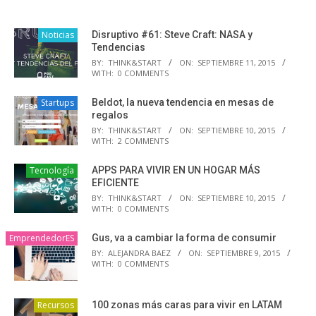
Noticias
Disruptivo #61: Steve Craft: NASA y
Tendencias
BY:
THINK&START
ON:
SEPTIEMBRE 11, 2015
WITH:
0 COMMENTS
Startups
Beldot, la nueva tendencia en mesas de
regalos
BY:
THINK&START
ON:
SEPTIEMBRE 10, 2015
WITH:
2 COMMENTS
Tecnología
APPS PARA VIVIR EN UN HOGAR MÁS
EFICIENTE
BY:
THINK&START
ON:
SEPTIEMBRE 10, 2015
WITH:
0 COMMENTS
EmprendedorES
Gus, va a cambiar la forma de consumir
BY:
ALEJANDRA BAEZ
ON:
SEPTIEMBRE 9, 2015
WITH:
0 COMMENTS
Recursos
100 zonas más caras para vivir en LATAM