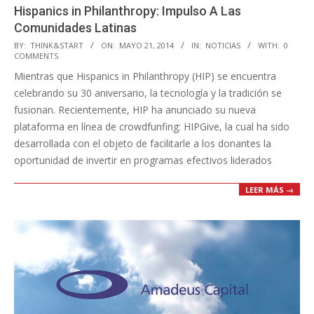
Hispanics in Philanthropy: Impulso A Las
Comunidades Latinas
2014-
BY:
THINK&START
ON:
MAYO 21, 2014
IN:
NOTICIAS
WITH:
0
COMMENTS
05-
Mientras que Hispanics in Philanthropy (HIP) se encuentra
21
celebrando su 30 aniversario, la tecnología y la tradición se
fusionan. Recientemente, HIP ha anunciado su nueva
plataforma en línea de crowdfunfing: HIPGive, la cual ha sido
desarrollada con el objeto de facilitarle a los donantes la
oportunidad de invertir en programas efectivos liderados
LEER MÁS →