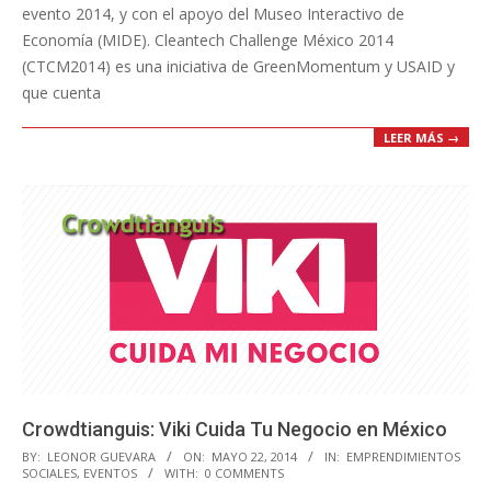
evento 2014, y con el apoyo del Museo Interactivo de
Economía (MIDE). Cleantech Challenge México 2014
(CTCM2014) es una iniciativa de GreenMomentum y USAID y
que cuenta
LEER MÁS →
Crowdtianguis: Viki Cuida Tu Negocio en México
2014-
BY:
LEONOR GUEVARA
ON:
MAYO 22, 2014
IN:
EMPRENDIMIENTOS
SOCIALES
,
EVENTOS
WITH:
0 COMMENTS
05-