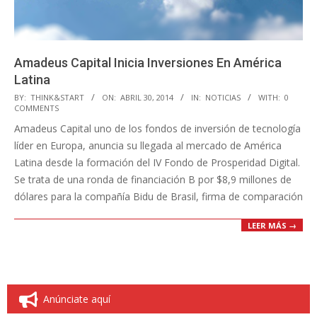
Amadeus Capital Inicia Inversiones En América
Latina
2014-
BY:
THINK&START
ON:
ABRIL 30, 2014
IN:
NOTICIAS
WITH:
0
COMMENTS
04-
Amadeus Capital uno de los fondos de inversión de tecnología
30
líder en Europa, anuncia su llegada al mercado de América
Latina desde la formación del IV Fondo de Prosperidad Digital.
Se trata de una ronda de financiación B por $8,9 millones de
dólares para la compañía Bidu de Brasil, firma de comparación
LEER MÁS →
Anúnciate aquí