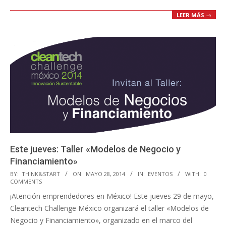
LEER MÁS →
Este jueves: Taller «Modelos de Negocio y
Financiamiento»
2014-
BY:
THINK&START
ON:
MAYO 28, 2014
IN:
EVENTOS
WITH:
0
COMMENTS
05-
¡Atención emprendedores en México! Este jueves 29 de mayo,
28
Cleantech Challenge México organizará el taller «Modelos de
Negocio y Financiamiento», organizado en el marco del