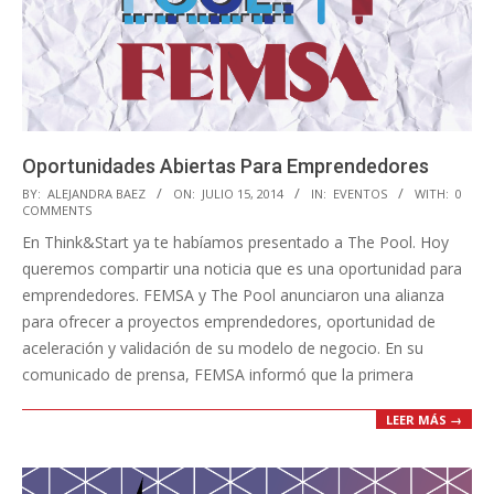
Oportunidades Abiertas Para Emprendedores
2014-
BY:
ALEJANDRA BAEZ
ON:
JULIO 15, 2014
IN:
EVENTOS
WITH:
0
COMMENTS
07-
En Think&Start ya te habíamos presentado a The Pool. Hoy
15
queremos compartir una noticia que es una oportunidad para
emprendedores. FEMSA y The Pool anunciaron una alianza
para ofrecer a proyectos emprendedores, oportunidad de
aceleración y validación de su modelo de negocio. En su
comunicado de prensa, FEMSA informó que la primera
LEER MÁS →