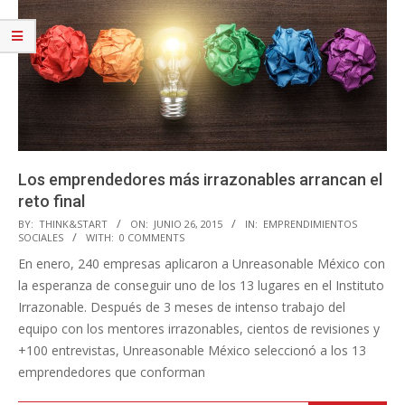
Los emprendedores más irrazonables arrancan el
reto final
2015-
BY:
THINK&START
ON:
JUNIO 26, 2015
IN:
EMPRENDIMIENTOS
SOCIALES
WITH:
0 COMMENTS
06-
En enero, 240 empresas aplicaron a Unreasonable México con
26
la esperanza de conseguir uno de los 13 lugares en el Instituto
Irrazonable. Después de 3 meses de intenso trabajo del
equipo con los mentores irrazonables, cientos de revisiones y
+100 entrevistas, Unreasonable México seleccionó a los 13
emprendedores que conforman