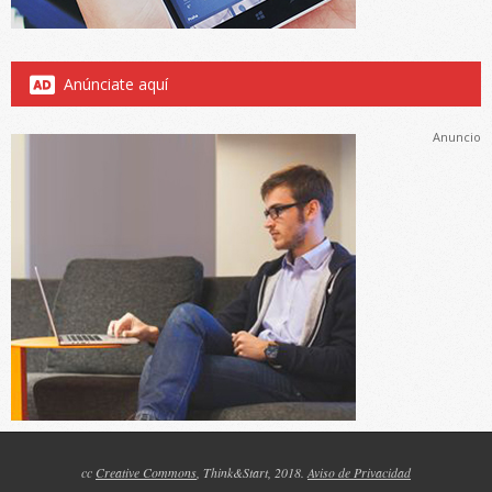
Anúnciate aquí
Anuncio
cc
Creative Commons
, Think&Start, 2018.
Aviso de Privacidad