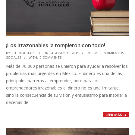
¡Los irrazonables la rompieron con todo!
2015-
BY:
THINK&START
ON:
AGOSTO 11, 2015
IN:
EMPRENDIMIENTOS
SOCIALES
WITH:
0 COMMENTS
08-
Más de 70,000 personas se unieron para ayudar a resolver los
11
problemas más urgentes en México. El dinero es una de las
principales barreras al emprender, pero para los
emprendedores irrazonables el dinero no es una limitante,
sino la consecuencia de su visión y entusiasmo para inspirar a
decenas de
LEER MÁS →