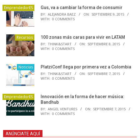
EmprendedorES
Gus, va a cambiar la forma de consumir
BY:
ALEJANDRA BAEZ
ON:
SEPTIEMBRE 9, 2015
WITH:
0 COMMENTS
Recursos
100 zonas más caras para vivir en LATAM
BY:
THINK&START
ON:
SEPTIEMBRE 8, 2015
WITH:
0 COMMENTS
Noticias
PlatziConf llega por primera vez a Colombia
BY:
THINK&START
ON:
SEPTIEMBRE 7, 2015
WITH:
0 COMMENTS
EmprendedorES
Innovación en la forma de hacer música:
Bandhub
BY:
ANGEL VENTURES
ON:
SEPTIEMBRE 7, 2015
WITH:
0 COMMENTS
ANÚNCIATE AQUÍ