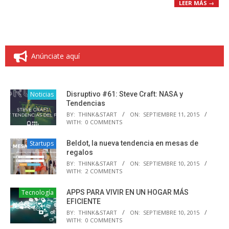
LEER MÁS →
Anúnciate aquí
Noticias
Disruptivo #61: Steve Craft: NASA y
Tendencias
BY:
THINK&START
ON:
SEPTIEMBRE 11, 2015
WITH:
0 COMMENTS
Startups
Beldot, la nueva tendencia en mesas de
regalos
BY:
THINK&START
ON:
SEPTIEMBRE 10, 2015
WITH:
2 COMMENTS
Tecnología
APPS PARA VIVIR EN UN HOGAR MÁS
EFICIENTE
BY:
THINK&START
ON:
SEPTIEMBRE 10, 2015
WITH:
0 COMMENTS