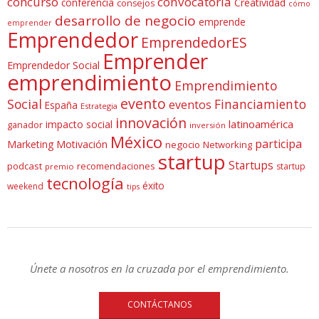
concurso
convocatoria
conferencia
Creatividad
consejos
cómo
desarrollo de negocio
emprende
emprender
Emprendedor
EmprendedorES
Emprender
Emprendedor Social
emprendimiento
Emprendimiento
evento
Social
Financiamiento
eventos
España
Estrategia
innovación
latinoamérica
impacto social
ganador
inversión
México
participa
Marketing
Motivación
negocio
Networking
startup
Startups
podcast
recomendaciones
startup
premio
tecnología
éxito
weekend
tips
Únete a nosotros en la cruzada por el emprendimiento.
CONTÁCTANOS