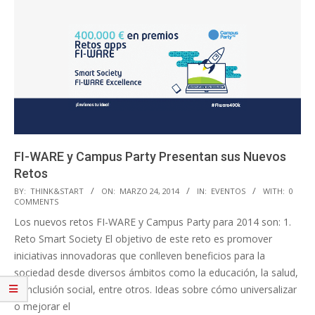
FI-WARE y Campus Party Presentan sus Nuevos
Retos
2014-
BY:
THINK&START
ON:
MARZO 24, 2014
IN:
EVENTOS
WITH:
0
COMMENTS
03-
Los nuevos retos FI-WARE y Campus Party para 2014 son: 1.
24
Reto Smart Society El objetivo de este reto es promover
iniciativas innovadoras que conlleven beneficios para la
sociedad desde diversos ámbitos como la educación, la salud,
la inclusión social, entre otros. Ideas sobre cómo universalizar
o mejorar el