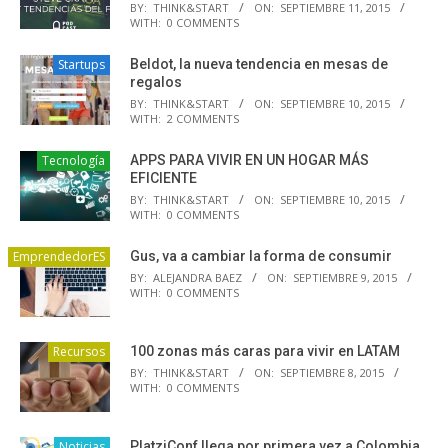
BY:
THINK&START
ON:
SEPTIEMBRE 11, 2015
WITH:
0 COMMENTS
Startups
Beldot, la nueva tendencia en mesas de
regalos
BY:
THINK&START
ON:
SEPTIEMBRE 10, 2015
WITH:
2 COMMENTS
Tecnología
APPS PARA VIVIR EN UN HOGAR MÁS
EFICIENTE
BY:
THINK&START
ON:
SEPTIEMBRE 10, 2015
WITH:
0 COMMENTS
EmprendedorES
Gus, va a cambiar la forma de consumir
BY:
ALEJANDRA BAEZ
ON:
SEPTIEMBRE 9, 2015
WITH:
0 COMMENTS
Recursos
100 zonas más caras para vivir en LATAM
BY:
THINK&START
ON:
SEPTIEMBRE 8, 2015
WITH:
0 COMMENTS
Noticias
PlatziConf llega por primera vez a Colombia