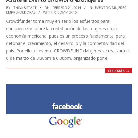
2014-
BY:
THINK&START
ON:
FEBRERO 21, 2014
IN:
EVENTOS
,
MUJERES
EMPRENDEDORAS
WITH:
0 COMMENTS
02-
Crowdfunder toma muy en serio los esfuerzos para
21
conscientizar sobre la contribución de las mujeres en la
economía mexicana, pues es un proceso fundamental para
detonar el crecimiento, el desarrollo y la competitividad del
país. Por ello, el evento CROWDFUNDxMujeres se realizará el
6 de marzo de 3:30pm a 6:30pm, organizado por el
LEER MÁS →