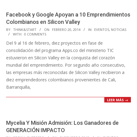
Facebook y Google Apoyan a 10 Emprendimientos
Colombianos en Silicon Valley
2014-
BY:
THINK&START
ON:
FEBRERO 20, 2014
IN:
EVENTOS
,
NOTICIAS
WITH:
0 COMMENTS
02-
Del 9 al 16 de febrero, diez proyectos en fase de
20
consolidación del programa Apps.co del ministerio TIC
estuvieron en Silicon Valley en la conquista del corazón
mundial del emprendimiento. Por segundo año consecutivo,
las empresas más reconocidas de Silicon Valley recibieron a
diez emprendedores colombianos provenientes de Cali,
Barranquilla,
LEER MÁS →
Mycelia Y Misión Admisión: Los Ganadores de
GENERACIÓN IMPACTO