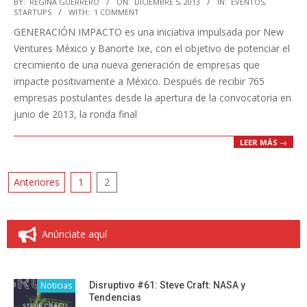
2013-
BY:
REGINA GUERRERO
ON:
DICIEMBRE 5, 2013
IN:
EVENTOS
,
STARTUPS
WITH:
1 COMMENT
12-
GENERACIÓN IMPACTO es una iniciativa impulsada por New
05
Ventures México y Banorte Ixe, con el objetivo de potenciar el
crecimiento de una nueva generación de empresas que
impacte positivamente a México. Después de recibir 765
empresas postulantes desde la apertura de la convocatoria en
junio de 2013, la ronda final
LEER MÁS →
Paginación
Anteriores
1
2
de
entradas
Anúnciate aquí
Noticias
Disruptivo #61: Steve Craft: NASA y
Tendencias