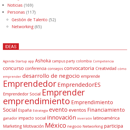
Noticias
(169)
Personas
(117)
Gestión de Talento
(52)
Networking
(65)
IDEAS
Ashoka
campus party
colombia
Agenda Startup
app
Competencia
concurso
convocatoria
conferencia
Creatividad
consejos
cómo
desarrollo de negocio
emprende
emprender
Emprendedor
EmprendedorES
Emprender
Emprendedor Social
emprendimiento
Emprendimiento
evento
Social
Financiamiento
eventos
España
Estrategia
innovación
latinoamérica
impacto social
ganador
inversión
México
participa
Marketing
Motivación
negocio
Networking