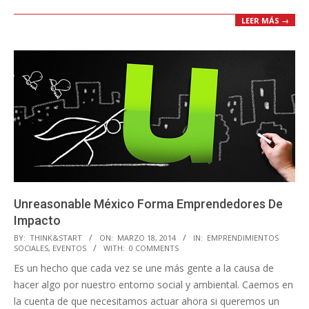
LEER MÁS →
Unreasonable México Forma Emprendedores De
Impacto
2014-
BY:
THINK&START
ON:
MARZO 18, 2014
IN:
EMPRENDIMIENTOS
SOCIALES
,
EVENTOS
WITH:
0 COMMENTS
03-
Es un hecho que cada vez se une más gente a la causa de
18
hacer algo por nuestro entorno social y ambiental. Caemos en
la cuenta de que necesitamos actuar ahora si queremos un