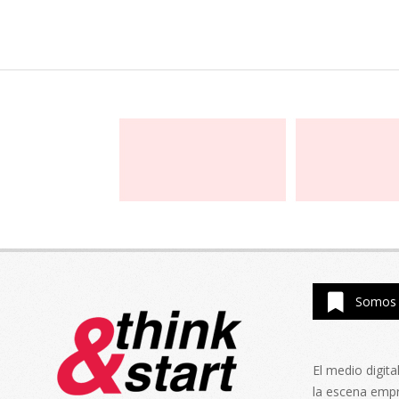
Somos 
El medio digit
la escena emp