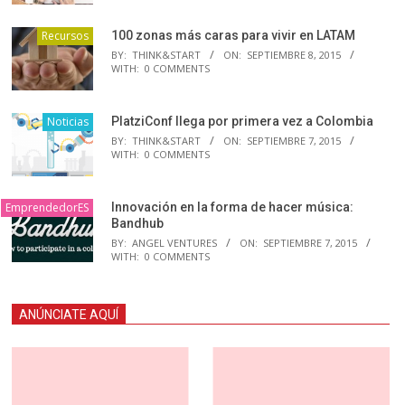
Recursos
100 zonas más caras para vivir en LATAM
BY:
THINK&START
ON:
SEPTIEMBRE 8, 2015
WITH:
0 COMMENTS
Noticias
PlatziConf llega por primera vez a Colombia
BY:
THINK&START
ON:
SEPTIEMBRE 7, 2015
WITH:
0 COMMENTS
EmprendedorES
Innovación en la forma de hacer música:
Bandhub
BY:
ANGEL VENTURES
ON:
SEPTIEMBRE 7, 2015
WITH:
0 COMMENTS
ANÚNCIATE AQUÍ