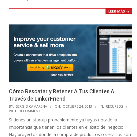
LEER MÁS →
Cómo Rescatar y Retener A Tus Clientes A
Través de LinkerFriend
2013-
BY:
SERGIO CAMARENA
ON:
OCTUBRE 24, 2013
IN:
RECURSOS
WITH:
0 COMMENTS
10-
Si tienes un startup probablemente ya hayas notado la
24
importancia que tienen los clientes en el éxito del negocio.
Hay proyectos donde la compra de productos o servicios son