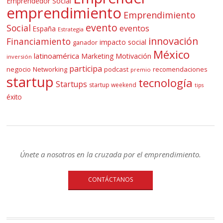
Emprendedor Social
emprendimiento
Emprendimiento
evento
Social
eventos
España
Estrategia
innovación
Financiamiento
impacto social
ganador
México
latinoamérica
Marketing
Motivación
inversión
participa
negocio
Networking
podcast
recomendaciones
premio
startup
tecnología
Startups
startup weekend
tips
éxito
Únete a nosotros en la cruzada por el emprendimiento.
CONTÁCTANOS