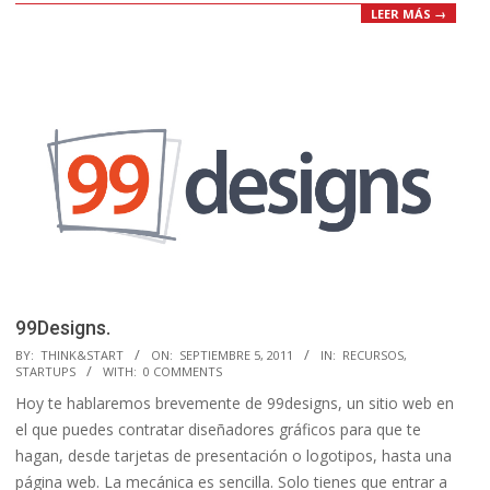
LEER MÁS →
99Designs.
2011-
BY:
THINK&START
ON:
SEPTIEMBRE 5, 2011
IN:
RECURSOS
,
STARTUPS
WITH:
0 COMMENTS
09-
Hoy te hablaremos brevemente de 99designs, un sitio web en
05
el que puedes contratar diseñadores gráficos para que te
hagan, desde tarjetas de presentación o logotipos, hasta una
página web. La mecánica es sencilla. Solo tienes que entrar a