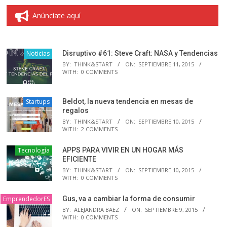
Anúnciate aquí
Noticias
Disruptivo #61: Steve Craft: NASA y Tendencias
BY:
THINK&START
ON:
SEPTIEMBRE 11, 2015
WITH:
0 COMMENTS
Startups
Beldot, la nueva tendencia en mesas de
regalos
BY:
THINK&START
ON:
SEPTIEMBRE 10, 2015
WITH:
2 COMMENTS
Tecnología
APPS PARA VIVIR EN UN HOGAR MÁS
EFICIENTE
BY:
THINK&START
ON:
SEPTIEMBRE 10, 2015
WITH:
0 COMMENTS
EmprendedorES
Gus, va a cambiar la forma de consumir
BY:
ALEJANDRA BAEZ
ON:
SEPTIEMBRE 9, 2015
WITH:
0 COMMENTS