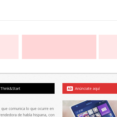
Think&Start
Anúnciate aquí
al que comunica lo que ocurre en
rendedora de habla hispana, con