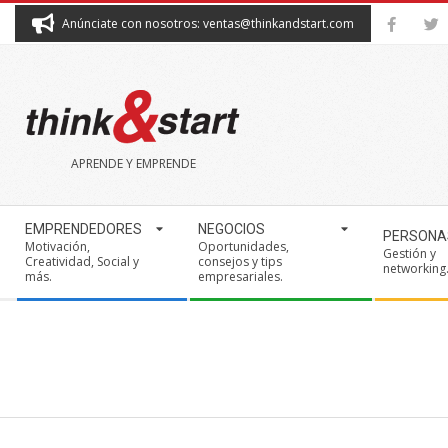
Skip
Anúnciate con nosotros: ventas@thinkandstart.com
to
content
THINK&START
APRENDE Y EMPRENDE
Secondary
EMPRENDEDORES
NEGOCIOS
PERSONA
Navigation
Motivación,
Oportunidades,
Gestión y
Creatividad, Social y
consejos y tips
Menu
networking
más.
empresariales.