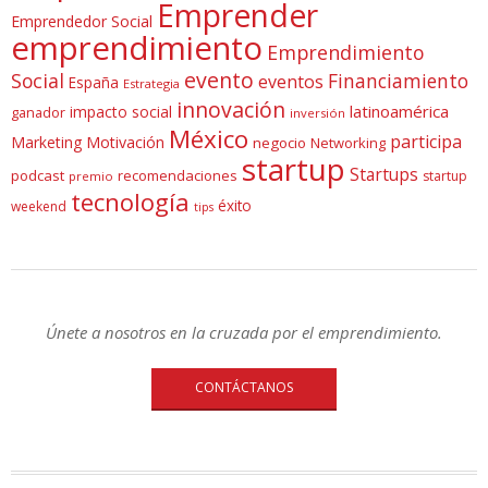
Emprender
Emprendedor Social
emprendimiento
Emprendimiento
evento
Social
Financiamiento
eventos
España
Estrategia
innovación
latinoamérica
impacto social
ganador
inversión
México
participa
Marketing
Motivación
negocio
Networking
startup
Startups
podcast
recomendaciones
startup
premio
tecnología
éxito
weekend
tips
Únete a nosotros en la cruzada por el emprendimiento.
CONTÁCTANOS