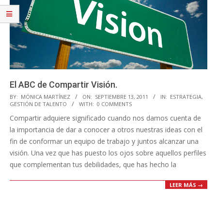
El ABC de Compartir Visión.
2011-
BY:
MÓNICA MARTÍNEZ
ON:
SEPTIEMBRE 13, 2011
IN:
ESTRATEGIA
,
GESTIÓN DE TALENTO
WITH:
0 COMMENTS
09-
Compartir adquiere significado cuando nos damos cuenta de
13
la importancia de dar a conocer a otros nuestras ideas con el
fin de conformar un equipo de trabajo y juntos alcanzar una
visión. Una vez que has puesto los ojos sobre aquellos perfiles
que complementan tus debilidades, que has hecho la
LEER MÁS →