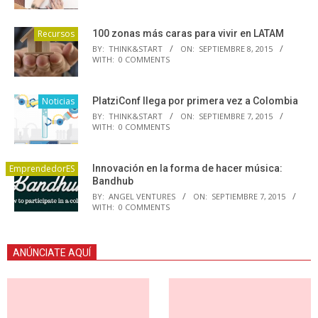
Recursos
100 zonas más caras para vivir en LATAM
BY:
THINK&START
ON:
SEPTIEMBRE 8, 2015
WITH:
0 COMMENTS
Noticias
PlatziConf llega por primera vez a Colombia
BY:
THINK&START
ON:
SEPTIEMBRE 7, 2015
WITH:
0 COMMENTS
EmprendedorES
Innovación en la forma de hacer música:
Bandhub
BY:
ANGEL VENTURES
ON:
SEPTIEMBRE 7, 2015
WITH:
0 COMMENTS
ANÚNCIATE AQUÍ