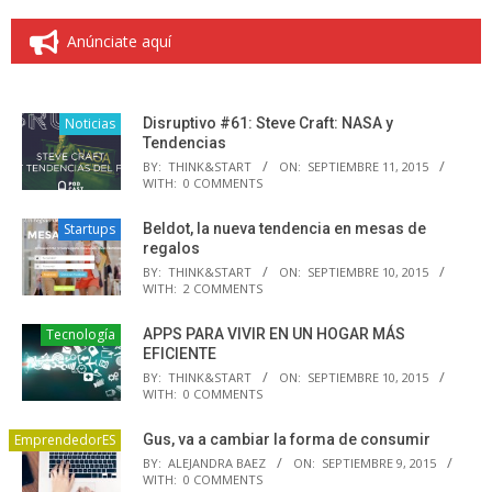
Anúnciate aquí
Noticias
Disruptivo #61: Steve Craft: NASA y
Tendencias
BY:
THINK&START
ON:
SEPTIEMBRE 11, 2015
WITH:
0 COMMENTS
Startups
Beldot, la nueva tendencia en mesas de
regalos
BY:
THINK&START
ON:
SEPTIEMBRE 10, 2015
WITH:
2 COMMENTS
Tecnología
APPS PARA VIVIR EN UN HOGAR MÁS
EFICIENTE
BY:
THINK&START
ON:
SEPTIEMBRE 10, 2015
WITH:
0 COMMENTS
EmprendedorES
Gus, va a cambiar la forma de consumir
BY:
ALEJANDRA BAEZ
ON:
SEPTIEMBRE 9, 2015
WITH:
0 COMMENTS