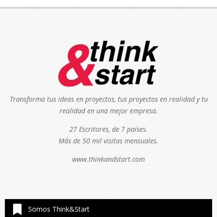
Transforma tus ideas en proyectos, tus proyectos en realidad y tu
realidad en una mejor empresa.
27 Escritores, de 7 países.
Más de 50 mil visitas mensuales.
www.thinkandstart.com
Somos Think&Start