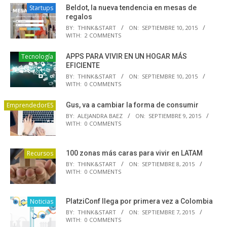
Startups
Beldot, la nueva tendencia en mesas de
regalos
BY:
THINK&START
ON:
SEPTIEMBRE 10, 2015
WITH:
2 COMMENTS
Tecnología
APPS PARA VIVIR EN UN HOGAR MÁS
EFICIENTE
BY:
THINK&START
ON:
SEPTIEMBRE 10, 2015
WITH:
0 COMMENTS
EmprendedorES
Gus, va a cambiar la forma de consumir
BY:
ALEJANDRA BAEZ
ON:
SEPTIEMBRE 9, 2015
WITH:
0 COMMENTS
Recursos
100 zonas más caras para vivir en LATAM
BY:
THINK&START
ON:
SEPTIEMBRE 8, 2015
WITH:
0 COMMENTS
Noticias
PlatziConf llega por primera vez a Colombia
BY:
THINK&START
ON:
SEPTIEMBRE 7, 2015
WITH:
0 COMMENTS