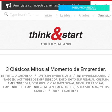
Skip
Anúnciate con nosotros: ventas@thinkandstart.com
to
Search
content
Inicio
La idea
Aliados
Contacto
Anuncio
THINK&START
APRENDE Y EMPRENDE
Secondary
Navigation
Menu
3 Clásicos Mitos al Momento de Emprender.
BY:
SERGIO CAMARENA
ON:
SEPTIEMBRE 5, 2013
IN:
EMPRENDEDORES
TAGGED:
ACTITUDES DE EMPRENDEDOR
,
ÉXITO
,
ÉXITO EMPRESARIAL
,
CULTURA
EMPRENDEDORA
,
DESARROLLO ORGANIZACIONAL
,
DISCIPLINA LABORAL
,
EMPRENDEDOR
,
EMPRENDER
,
EMPRENDIMIENTO
,
INC
,
JESSICA STILLMAN
,
MITOS
,
STARTUP
WITH:
1 COMMENT