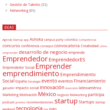
Gestión de Talento
(52)
Networking
(65)
IDEAS
Ashoka
campus party
colombia
Agenda Startup
app
Competencia
concurso
convocatoria
conferencia
Creatividad
consejos
cómo
desarrollo de negocio
emprende
emprender
Emprendedor
EmprendedorES
Emprender
Emprendedor Social
emprendimiento
Emprendimiento
evento
Social
Financiamiento
eventos
España
Estrategia
innovación
latinoamérica
impacto social
ganador
inversión
México
participa
Marketing
Motivación
negocio
Networking
startup
Startups
podcast
recomendaciones
startup
premio
tecnología
éxito
weekend
tips