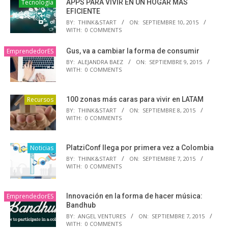
Tecnología
APPS PARA VIVIR EN UN HOGAR MÁS
EFICIENTE
BY:
THINK&START
ON:
SEPTIEMBRE 10, 2015
WITH:
0 COMMENTS
EmprendedorES
Gus, va a cambiar la forma de consumir
BY:
ALEJANDRA BAEZ
ON:
SEPTIEMBRE 9, 2015
WITH:
0 COMMENTS
Recursos
100 zonas más caras para vivir en LATAM
BY:
THINK&START
ON:
SEPTIEMBRE 8, 2015
WITH:
0 COMMENTS
Noticias
PlatziConf llega por primera vez a Colombia
BY:
THINK&START
ON:
SEPTIEMBRE 7, 2015
WITH:
0 COMMENTS
EmprendedorES
Innovación en la forma de hacer música:
Bandhub
BY:
ANGEL VENTURES
ON:
SEPTIEMBRE 7, 2015
WITH:
0 COMMENTS