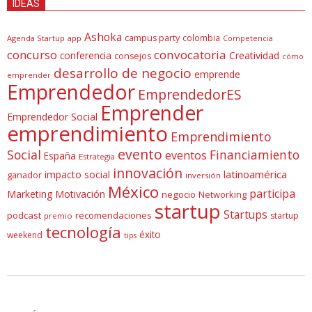
IDEAS
Ashoka
campus party
colombia
Agenda Startup
app
Competencia
concurso
convocatoria
conferencia
Creatividad
consejos
cómo
desarrollo de negocio
emprende
emprender
Emprendedor
EmprendedorES
Emprender
Emprendedor Social
emprendimiento
Emprendimiento
evento
Social
Financiamiento
eventos
España
Estrategia
innovación
latinoamérica
impacto social
ganador
inversión
México
participa
Marketing
Motivación
negocio
Networking
startup
Startups
podcast
recomendaciones
startup
premio
tecnología
éxito
weekend
tips