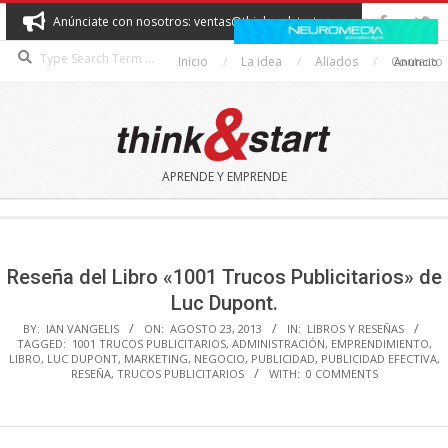
Skip
Anúnciate con nosotros: ventas@thinkandstart.com
to
Search
content
Inicio
La idea
Aliados
Contacto
Anuncio
THINK&START
APRENDE Y EMPRENDE
Secondary
Navigation
Menu
Reseña del Libro «1001 Trucos Publicitarios» de
Luc Dupont.
BY:
IAN VANGELIS
ON:
AGOSTO 23, 2013
IN:
LIBROS Y RESEÑAS
TAGGED:
1001 TRUCOS PUBLICITARIOS
,
ADMINISTRACIÓN
,
EMPRENDIMIENTO
,
LIBRO
,
LUC DUPONT
,
MARKETING
,
NEGOCIO
,
PUBLICIDAD
,
PUBLICIDAD EFECTIVA
,
RESEÑA
,
TRUCOS PUBLICITARIOS
WITH:
0 COMMENTS