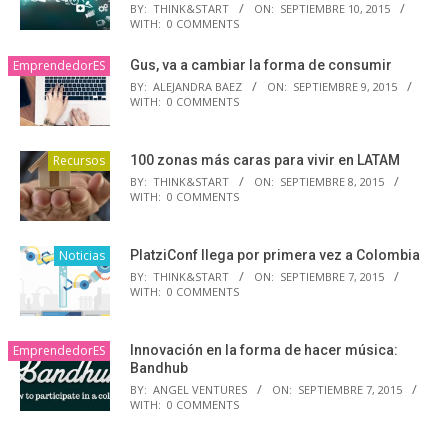
BY:
THINK&START
ON:
SEPTIEMBRE 10, 2015
WITH:
0 COMMENTS
EmprendedorES
Gus, va a cambiar la forma de consumir
BY:
ALEJANDRA BAEZ
ON:
SEPTIEMBRE 9, 2015
WITH:
0 COMMENTS
Recursos
100 zonas más caras para vivir en LATAM
BY:
THINK&START
ON:
SEPTIEMBRE 8, 2015
WITH:
0 COMMENTS
Noticias
PlatziConf llega por primera vez a Colombia
BY:
THINK&START
ON:
SEPTIEMBRE 7, 2015
WITH:
0 COMMENTS
EmprendedorES
Innovación en la forma de hacer música:
Bandhub
BY:
ANGEL VENTURES
ON:
SEPTIEMBRE 7, 2015
WITH:
0 COMMENTS