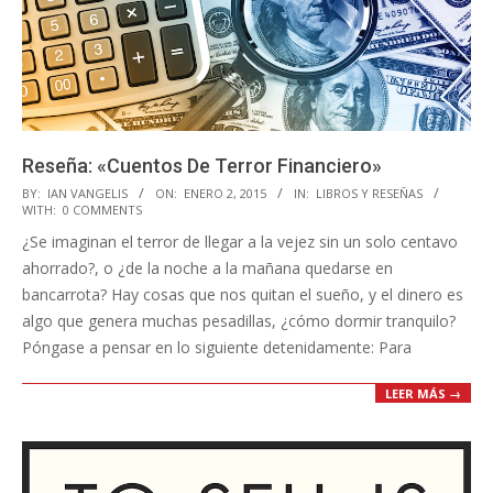
Reseña: «Cuentos De Terror Financiero»
2015-
BY:
IAN VANGELIS
ON:
ENERO 2, 2015
IN:
LIBROS Y RESEÑAS
WITH:
0 COMMENTS
01-
¿Se imaginan el terror de llegar a la vejez sin un solo centavo
02
ahorrado?, o ¿de la noche a la mañana quedarse en
bancarrota? Hay cosas que nos quitan el sueño, y el dinero es
algo que genera muchas pesadillas, ¿cómo dormir tranquilo?
Póngase a pensar en lo siguiente detenidamente: Para
LEER MÁS →