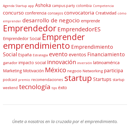
Ashoka
campus party
colombia
Agenda Startup
app
Competencia
concurso
convocatoria
conferencia
Creatividad
consejos
cómo
desarrollo de negocio
emprende
emprender
Emprendedor
EmprendedorES
Emprender
Emprendedor Social
emprendimiento
Emprendimiento
evento
Social
Financiamiento
eventos
España
Estrategia
innovación
latinoamérica
impacto social
ganador
inversión
México
participa
Marketing
Motivación
negocio
Networking
startup
Startups
podcast
recomendaciones
startup
premio
tecnología
éxito
weekend
tips
Únete a nosotros en la cruzada por el emprendimiento.