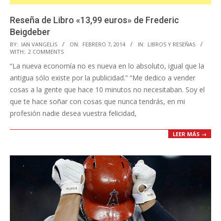
Reseña de Libro «13,99 euros» de Frederic
Beigdeber
2014-
BY:
IAN VANGELIS
ON:
FEBRERO 7, 2014
IN:
LIBROS Y RESEÑAS
WITH:
2 COMMENTS
02-
“La nueva economía no es nueva en lo absoluto, igual que la
07
antigua sólo existe por la publicidad.” “Me dedico a vender
cosas a la gente que hace 10 minutos no necesitaban. Soy el
que te hace soñar con cosas que nunca tendrás, en mi
profesión nadie desea vuestra felicidad,
LEER MÁS →