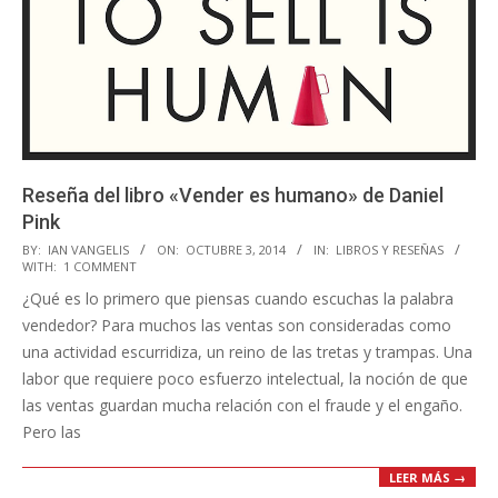
Reseña del libro «Vender es humano» de Daniel
Pink
2014-
BY:
IAN VANGELIS
ON:
OCTUBRE 3, 2014
IN:
LIBROS Y RESEÑAS
WITH:
1 COMMENT
10-
¿Qué es lo primero que piensas cuando escuchas la palabra
03
vendedor? Para muchos las ventas son consideradas como
una actividad escurridiza, un reino de las tretas y trampas. Una
labor que requiere poco esfuerzo intelectual, la noción de que
las ventas guardan mucha relación con el fraude y el engaño.
Pero las
LEER MÁS →