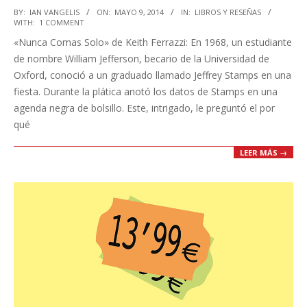
2014-
BY:
IAN VANGELIS
ON:
MAYO 9, 2014
IN:
LIBROS Y RESEÑAS
WITH:
1 COMMENT
05-
«Nunca Comas Solo» de Keith Ferrazzi: En 1968, un estudiante
09
de nombre William Jefferson, becario de la Universidad de
Oxford, conoció a un graduado llamado Jeffrey Stamps en una
fiesta. Durante la plática anotó los datos de Stamps en una
agenda negra de bolsillo. Este, intrigado, le preguntó el por
qué
LEER MÁS →