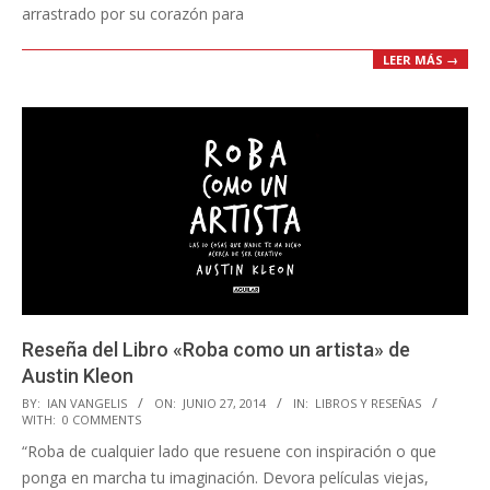
arrastrado por su corazón para
LEER MÁS →
Reseña del Libro «Roba como un artista» de
Austin Kleon
2014-
BY:
IAN VANGELIS
ON:
JUNIO 27, 2014
IN:
LIBROS Y RESEÑAS
WITH:
0 COMMENTS
06-
“Roba de cualquier lado que resuene con inspiración o que
27
ponga en marcha tu imaginación. Devora películas viejas,