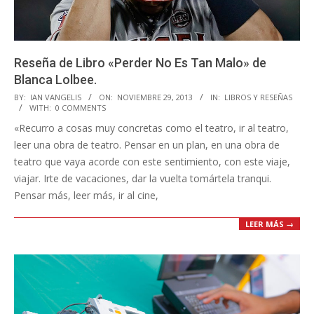
Reseña de Libro «Perder No Es Tan Malo» de
Blanca Lolbee.
2013-
BY:
IAN VANGELIS
ON:
NOVIEMBRE 29, 2013
IN:
LIBROS Y RESEÑAS
WITH:
0 COMMENTS
11-
«Recurro a cosas muy concretas como el teatro, ir al teatro,
29
leer una obra de teatro. Pensar en un plan, en una obra de
teatro que vaya acorde con este sentimiento, con este viaje,
viajar. Irte de vacaciones, dar la vuelta tomártela tranqui.
Pensar más, leer más, ir al cine,
LEER MÁS →