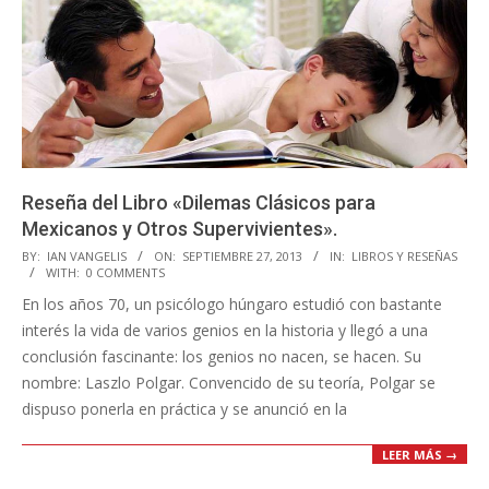
Reseña del Libro «Dilemas Clásicos para
Mexicanos y Otros Supervivientes».
2013-
BY:
IAN VANGELIS
ON:
SEPTIEMBRE 27, 2013
IN:
LIBROS Y RESEÑAS
WITH:
0 COMMENTS
09-
En los años 70, un psicólogo húngaro estudió con bastante
27
interés la vida de varios genios en la historia y llegó a una
conclusión fascinante: los genios no nacen, se hacen. Su
nombre: Laszlo Polgar. Convencido de su teoría, Polgar se
dispuso ponerla en práctica y se anunció en la
LEER MÁS →