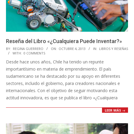
Reseña del Libro «¿Cualquiera Puede Inventar?»
2013-
BY:
REGINA GUERRERO
ON:
OCTUBRE 4, 2013
IN:
LIBROS Y RESEÑAS
WITH:
0 COMMENTS
10-
Desde hace unos años, Chile ha tenido un repunte
04
importantísimo en materia de emprendimiento. El país
sudamericano se ha destacado por su apoyo en diferentes
sectores, incluido el gobierno, para creadores nacionales e
internacionales. Con el objetivo de seguir motivando esta
actitud innovadora, es que se publica el libro «¿Cualquiera
LEER MÁS →