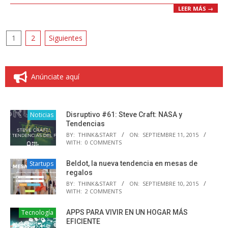
LEER MÁS →
Paginación
1
2
Siguientes
de
entradas
Anúnciate aquí
Noticias
Disruptivo #61: Steve Craft: NASA y
Tendencias
BY:
THINK&START
ON:
SEPTIEMBRE 11, 2015
WITH:
0 COMMENTS
Startups
Beldot, la nueva tendencia en mesas de
regalos
BY:
THINK&START
ON:
SEPTIEMBRE 10, 2015
WITH:
2 COMMENTS
Tecnología
APPS PARA VIVIR EN UN HOGAR MÁS
EFICIENTE