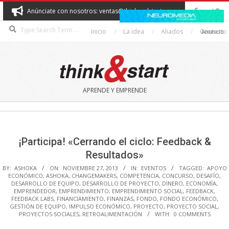
Skip
Anúnciate con nosotros: ventas@thinkandstart.com
to
Search
content
Inicio
La idea
Aliados
Contacto
Anuncio
THINK&START
APRENDE Y EMPRENDE
Secondary
Navigation
Menu
¡Participa! «Cerrando el ciclo: Feedback &
Resultados»
BY:
ASHOKA
ON:
NOVIEMBRE 27, 2013
IN:
EVENTOS
TAGGED:
APOYO
ECONÓMICO
,
ASHOKA
,
CHANGEMAKERS
,
COMPETENCIA
,
CONCURSO
,
DESAFÍO
,
DESARROLLO DE EQUIPO
,
DESARROLLO DE PROYECTO
,
DINERO
,
ECONOMÍA
,
EMPRENDEDOR
,
EMPRENDIMIENTO
,
EMPRENDIMIENTO SOCIAL
,
FEEDBACK
,
FEEDBACK LABS
,
FINANCIAMIENTO
,
FINANZAS
,
FONDO
,
FONDO ECONÓMICO
,
GESTIÓN DE EQUIPO
,
IMPULSO ECONÓMICO
,
PROYECTO
,
PROYECTO SOCIAL
,
PROYECTOS SOCIALES
,
RETROALIMENTACIÓN
WITH:
0 COMMENTS