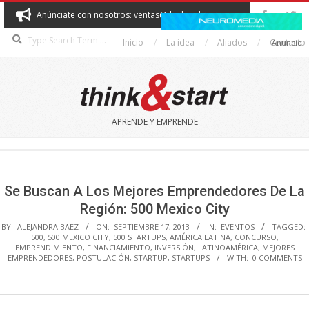
Skip
Anúnciate con nosotros: ventas@thinkandstart.com
to
Search
content
Inicio
La idea
Aliados
Contacto
Anuncio
THINK&START
APRENDE Y EMPRENDE
Secondary
Navigation
Menu
Se Buscan A Los Mejores Emprendedores De La
Región: 500 Mexico City
BY:
ALEJANDRA BAEZ
ON:
SEPTIEMBRE 17, 2013
IN:
EVENTOS
TAGGED:
500
,
500 MEXICO CITY
,
500 STARTUPS
,
AMÉRICA LATINA
,
CONCURSO
,
EMPRENDIMIENTO
,
FINANCIAMIENTO
,
INVERSIÓN
,
LATINOAMÉRICA
,
MEJORES
EMPRENDEDORES
,
POSTULACIÓN
,
STARTUP
,
STARTUPS
WITH:
0 COMMENTS