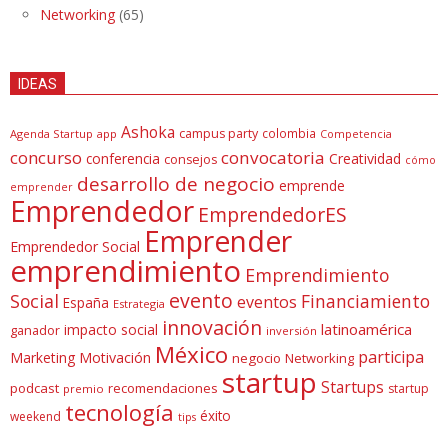
Networking
(65)
IDEAS
Ashoka
campus party
colombia
Agenda Startup
app
Competencia
concurso
convocatoria
conferencia
Creatividad
consejos
cómo
desarrollo de negocio
emprende
emprender
Emprendedor
EmprendedorES
Emprender
Emprendedor Social
emprendimiento
Emprendimiento
evento
Social
Financiamiento
eventos
España
Estrategia
innovación
latinoamérica
impacto social
ganador
inversión
México
participa
Marketing
Motivación
negocio
Networking
startup
Startups
podcast
recomendaciones
startup
premio
tecnología
éxito
weekend
tips