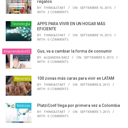
regalos
BY:
THINK&START
ON:
SEPTIEMBRE 10, 2015
WITH:
2 COMMENTS
Tecnología
APPS PARA VIVIR EN UN HOGAR MÁS
EFICIENTE
BY:
THINK&START
ON:
SEPTIEMBRE 10, 2015
WITH:
0 COMMENTS
EmprendedorES
Gus, va a cambiar la forma de consumir
BY:
ALEJANDRA BAEZ
ON:
SEPTIEMBRE 9, 2015
WITH:
0 COMMENTS
Recursos
100 zonas más caras para vivir en LATAM
BY:
THINK&START
ON:
SEPTIEMBRE 8, 2015
WITH:
0 COMMENTS
Noticias
PlatziConf llega por primera vez a Colombia
BY:
THINK&START
ON:
SEPTIEMBRE 7, 2015
WITH:
0 COMMENTS