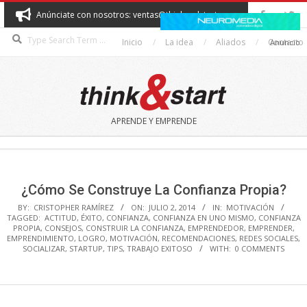
Skip
Anúnciate con nosotros: ventas@thinkandstart.com
to
Search
content
Inicio
La idea
Aliados
Contacto
Anuncio
THINK&START
APRENDE Y EMPRENDE
Secondary
Navigation
Menu
¿Cómo Se Construye La Confianza Propia?
BY:
CRISTOPHER RAMÍREZ
ON:
JULIO 2, 2014
IN:
MOTIVACIÓN
TAGGED:
ACTITUD
,
ÉXITO
,
CONFIANZA
,
CONFIANZA EN UNO MISMO
,
CONFIANZA
PROPIA
,
CONSEJOS
,
CONSTRUIR LA CONFIANZA
,
EMPRENDEDOR
,
EMPRENDER
,
EMPRENDIMIENTO
,
LOGRO
,
MOTIVACIÓN
,
RECOMENDACIONES
,
REDES SOCIALES
,
SOCIALIZAR
,
STARTUP
,
TIPS
,
TRABAJO EXITOSO
WITH:
0 COMMENTS