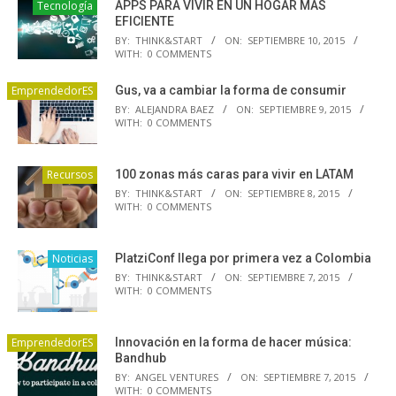
Tecnología
APPS PARA VIVIR EN UN HOGAR MÁS
EFICIENTE
BY:
THINK&START
ON:
SEPTIEMBRE 10, 2015
WITH:
0 COMMENTS
EmprendedorES
Gus, va a cambiar la forma de consumir
BY:
ALEJANDRA BAEZ
ON:
SEPTIEMBRE 9, 2015
WITH:
0 COMMENTS
Recursos
100 zonas más caras para vivir en LATAM
BY:
THINK&START
ON:
SEPTIEMBRE 8, 2015
WITH:
0 COMMENTS
Noticias
PlatziConf llega por primera vez a Colombia
BY:
THINK&START
ON:
SEPTIEMBRE 7, 2015
WITH:
0 COMMENTS
EmprendedorES
Innovación en la forma de hacer música:
Bandhub
BY:
ANGEL VENTURES
ON:
SEPTIEMBRE 7, 2015
WITH:
0 COMMENTS