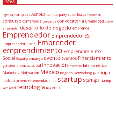
IDEAS
Ashoka
campus party
colombia
Agenda Startup
app
Competencia
concurso
convocatoria
conferencia
Creatividad
consejos
cómo
desarrollo de negocio
emprende
emprender
Emprendedor
EmprendedorES
Emprender
Emprendedor Social
emprendimiento
Emprendimiento
evento
Social
Financiamiento
eventos
España
Estrategia
innovación
latinoamérica
impacto social
ganador
inversión
México
participa
Marketing
Motivación
negocio
Networking
startup
Startups
podcast
recomendaciones
startup
premio
tecnología
éxito
weekend
tips