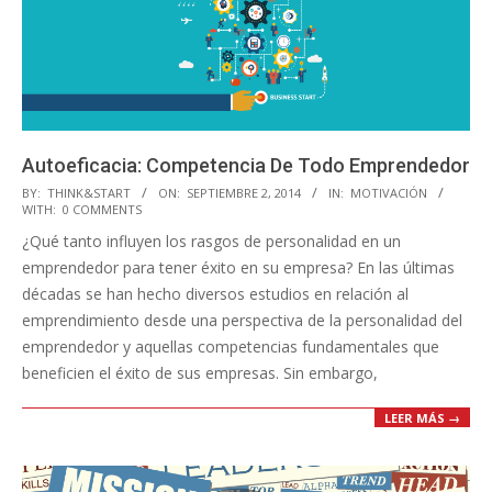
Autoeficacia: Competencia De Todo Emprendedor
2014-
BY:
THINK&START
ON:
SEPTIEMBRE 2, 2014
IN:
MOTIVACIÓN
WITH:
0 COMMENTS
09-
¿Qué tanto influyen los rasgos de personalidad en un
02
emprendedor para tener éxito en su empresa? En las últimas
décadas se han hecho diversos estudios en relación al
emprendimiento desde una perspectiva de la personalidad del
emprendedor y aquellas competencias fundamentales que
beneficien el éxito de sus empresas. Sin embargo,
LEER MÁS →