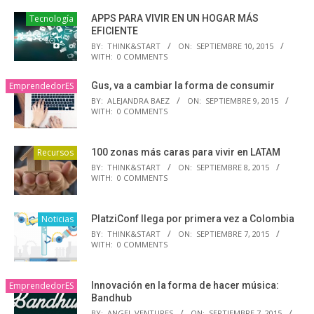
Tecnología
APPS PARA VIVIR EN UN HOGAR MÁS
EFICIENTE
BY:
THINK&START
ON:
SEPTIEMBRE 10, 2015
WITH:
0 COMMENTS
EmprendedorES
Gus, va a cambiar la forma de consumir
BY:
ALEJANDRA BAEZ
ON:
SEPTIEMBRE 9, 2015
WITH:
0 COMMENTS
Recursos
100 zonas más caras para vivir en LATAM
BY:
THINK&START
ON:
SEPTIEMBRE 8, 2015
WITH:
0 COMMENTS
Noticias
PlatziConf llega por primera vez a Colombia
BY:
THINK&START
ON:
SEPTIEMBRE 7, 2015
WITH:
0 COMMENTS
EmprendedorES
Innovación en la forma de hacer música:
Bandhub
BY:
ANGEL VENTURES
ON:
SEPTIEMBRE 7, 2015