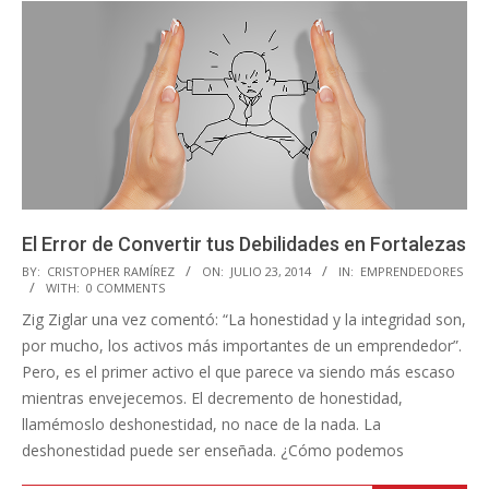
El Error de Convertir tus Debilidades en Fortalezas
2014-
BY:
CRISTOPHER RAMÍREZ
ON:
JULIO 23, 2014
IN:
EMPRENDEDORES
WITH:
0 COMMENTS
07-
Zig Ziglar una vez comentó: “La honestidad y la integridad son,
23
por mucho, los activos más importantes de un emprendedor”.
Pero, es el primer activo el que parece va siendo más escaso
mientras envejecemos. El decremento de honestidad,
llamémoslo deshonestidad, no nace de la nada. La
deshonestidad puede ser enseñada. ¿Cómo podemos