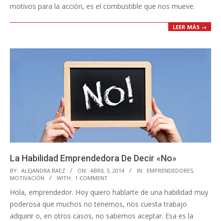
motivos para la acción, es el combustible que nos mueve.
LEER MÁS →
La Habilidad Emprendedora De Decir «No»
2014-
BY:
ALEJANDRA BAEZ
ON:
ABRIL 3, 2014
IN:
EMPRENDEDORES
,
MOTIVACIÓN
WITH:
1 COMMENT
04-
Hola, emprendedor. Hoy quiero hablarte de una habilidad muy
03
poderosa que muchos no tenemos, nos cuesta trabajo
adquirir o, en otros casos, no sabemos aceptar. Esa es la