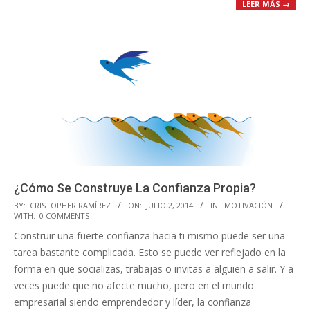
LEER MÁS →
¿Cómo Se Construye La Confianza Propia?
2014-
BY:
CRISTOPHER RAMÍREZ
ON:
JULIO 2, 2014
IN:
MOTIVACIÓN
WITH:
0 COMMENTS
07-
Construir una fuerte confianza hacia ti mismo puede ser una
02
tarea bastante complicada. Esto se puede ver reflejado en la
forma en que socializas, trabajas o invitas a alguien a salir. Y a
veces puede que no afecte mucho, pero en el mundo
empresarial siendo emprendedor y líder, la confianza