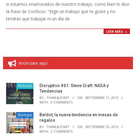
si estamos enamorados de nuestro trabajo, como bien lo dice
la frase de Confucio: “Elige un trabajo que te guste y no
tendrás que trabajar ni un día de
LEER MÁS →
Anúnciate aquí
Noticias
Disruptivo #61: Steve Craft: NASA y
Tendencias
BY:
THINK&START
ON:
SEPTIEMBRE 11, 2015
WITH:
0 COMMENTS
Startups
Beldot, la nueva tendencia en mesas de
regalos
BY:
THINK&START
ON:
SEPTIEMBRE 10, 2015
WITH:
2 COMMENTS