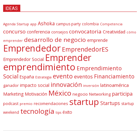
IDEAS
Ashoka
campus party
colombia
Agenda Startup
app
Competencia
concurso
convocatoria
conferencia
Creatividad
consejos
cómo
desarrollo de negocio
emprende
emprender
Emprendedor
EmprendedorES
Emprender
Emprendedor Social
emprendimiento
Emprendimiento
evento
Social
Financiamiento
eventos
España
Estrategia
innovación
latinoamérica
impacto social
ganador
inversión
México
participa
Marketing
Motivación
negocio
Networking
startup
Startups
podcast
recomendaciones
startup
premio
tecnología
éxito
weekend
tips