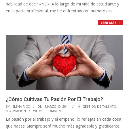
habilidad de decir «NO». A lo largo de mi vida de estudiante y
en la parte profesional, me he enfrentado en numerosas
LEER MÁS →
¿Cómo Cultivas Tu Pasión Por El Trabajo?
2014-
BY:
ELENA RICO
ON:
MARZO 10, 2014
IN:
GESTIÓN DE TALENTO
,
MOTIVACIÓN
WITH:
1 COMMENT
03-
La pasión por el trabajo y el empeño, lo reflejas en cada cosa
10
que haces. Siempre será mucho más agradable y gratificante