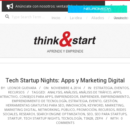
Skip
Anúnciate con nosotros: ventas@thinkandstart.com
to
Search
content
Inicio
La idea
Aliados
Contacto
Anuncio
THINK&START
APRENDE Y EMPRENDE
Secondary
Navigation
Menu
Tech Startup Nights: Apps y Marketing Digital
BY:
LEONOR GUEVARA
ON:
NOVIEMBRE 4, 2014
IN:
ESTRATEGIA
,
EVENTOS
,
RECURSOS
TAGGED:
ANALYSIS
,
ANÁLISIS
,
ANÁLISIS DE TRÁFICO
,
APPS
,
ATRACTIVO
,
CONSEJOS PARA APPS
,
EMPRENDEDOR
,
EMPRENDER
,
EMPRENDIMIENTO
,
EMPRENDIMIENTO DE TECNOLOGÍA
,
ESTRATEGIA
,
EVENTO
,
GESTIÓN
,
HERRAMIENTAS GRATUITAS PARA SEO
,
INNOVACIÓN
,
KEYWORD
,
MARKETING
,
MARKETING DIGITAL
,
NETWORKING
,
PÚBLICO
,
PROMOCIÓN
,
RECURSOS
,
REDES
SOCIALES
,
RESEARCH
,
SEARCH ENGINE OPTIMIZATION
,
SEO
,
SEO PARA STARTUPS
,
STARTUP
,
TECH STARTUP NIGHTS
,
TECNOLOGÍA
,
TSN28
,
ZEPH
WITH:
0
COMMENTS