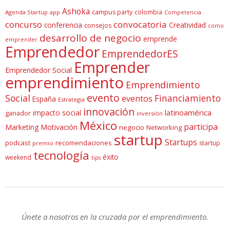
Ashoka
campus party
colombia
Agenda Startup
app
Competencia
concurso
convocatoria
conferencia
Creatividad
consejos
cómo
desarrollo de negocio
emprende
emprender
Emprendedor
EmprendedorES
Emprender
Emprendedor Social
emprendimiento
Emprendimiento
evento
Social
Financiamiento
eventos
España
Estrategia
innovación
latinoamérica
impacto social
ganador
inversión
México
participa
Marketing
Motivación
negocio
Networking
startup
Startups
podcast
recomendaciones
startup
premio
tecnología
éxito
weekend
tips
Únete a nosotros en la cruzada por el emprendimiento.