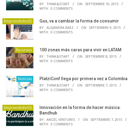
BY:
THINK&START
ON:
SEPTIEMBRE 10, 2015
WITH:
0 COMMENTS
EmprendedorES
Gus, va a cambiar la forma de consumir
BY:
ALEJANDRA BAEZ
ON:
SEPTIEMBRE 9, 2015
WITH:
0 COMMENTS
Recursos
100 zonas más caras para vivir en LATAM
BY:
THINK&START
ON:
SEPTIEMBRE 8, 2015
WITH:
0 COMMENTS
Noticias
PlatziConf llega por primera vez a Colombia
BY:
THINK&START
ON:
SEPTIEMBRE 7, 2015
WITH:
0 COMMENTS
EmprendedorES
Innovación en la forma de hacer música:
Bandhub
BY:
ANGEL VENTURES
ON:
SEPTIEMBRE 7, 2015
WITH:
0 COMMENTS