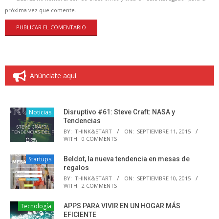
próxima vez que comente.
Anúnciate aquí
Noticias
Disruptivo #61: Steve Craft: NASA y
Tendencias
BY:
THINK&START
ON:
SEPTIEMBRE 11, 2015
WITH:
0 COMMENTS
Startups
Beldot, la nueva tendencia en mesas de
regalos
BY:
THINK&START
ON:
SEPTIEMBRE 10, 2015
WITH:
2 COMMENTS
Tecnología
APPS PARA VIVIR EN UN HOGAR MÁS
EFICIENTE