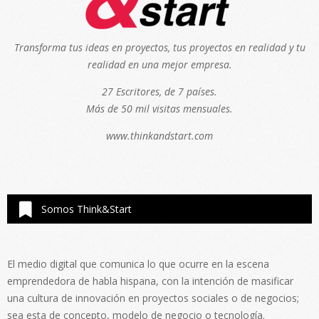
Transforma tus ideas en proyectos, tus proyectos en realidad y tu
realidad en una mejor empresa.
27 Escritores, de 7 países.
Más de 50 mil visitas mensuales.
www.thinkandstart.com
Somos Think&Start
El medio digital que comunica lo que ocurre en la escena
emprendedora de habla hispana, con la intención de masificar
una cultura de innovación en proyectos sociales o de negocios;
sea esta de concepto, modelo de negocio o tecnología.