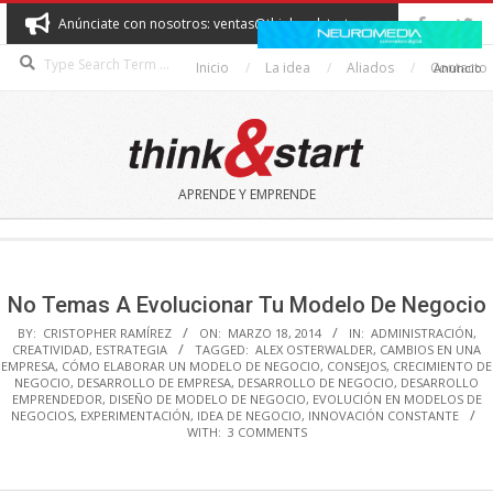
Skip
Anúnciate con nosotros: ventas@thinkandstart.com
to
Search
content
Inicio
La idea
Aliados
Contacto
Anuncio
THINK&START
APRENDE Y EMPRENDE
Secondary
Navigation
Menu
No Temas A Evolucionar Tu Modelo De Negocio
BY:
CRISTOPHER RAMÍREZ
ON:
MARZO 18, 2014
IN:
ADMINISTRACIÓN
,
CREATIVIDAD
,
ESTRATEGIA
TAGGED:
ALEX OSTERWALDER
,
CAMBIOS EN UNA
EMPRESA
,
CÓMO ELABORAR UN MODELO DE NEGOCIO
,
CONSEJOS
,
CRECIMIENTO DE
NEGOCIO
,
DESARROLLO DE EMPRESA
,
DESARROLLO DE NEGOCIO
,
DESARROLLO
EMPRENDEDOR
,
DISEÑO DE MODELO DE NEGOCIO
,
EVOLUCIÓN EN MODELOS DE
NEGOCIOS
,
EXPERIMENTACIÓN
,
IDEA DE NEGOCIO
,
INNOVACIÓN CONSTANTE
WITH:
3 COMMENTS