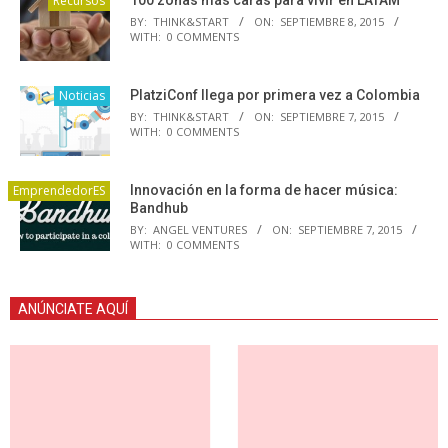
Recursos
BY:
THINK&START
ON:
SEPTIEMBRE 8, 2015
WITH:
0 COMMENTS
Noticias
PlatziConf llega por primera vez a Colombia
BY:
THINK&START
ON:
SEPTIEMBRE 7, 2015
WITH:
0 COMMENTS
EmprendedorES
Innovación en la forma de hacer música:
Bandhub
BY:
ANGEL VENTURES
ON:
SEPTIEMBRE 7, 2015
WITH:
0 COMMENTS
ANÚNCIATE AQUÍ