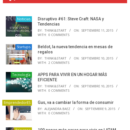
Noticias
Disruptivo #61: Steve Craft: NASA y
Tendencias
BY:
THINK&START
ON:
SEPTIEMBRE 11, 2015
WITH:
0 COMMENTS
Startups
Beldot, la nueva tendencia en mesas de
regalos
BY:
THINK&START
ON:
SEPTIEMBRE 10, 2015
WITH:
2 COMMENTS
Tecnología
APPS PARA VIVIR EN UN HOGAR MÁS
EFICIENTE
BY:
THINK&START
ON:
SEPTIEMBRE 10, 2015
WITH:
0 COMMENTS
EmprendedorES
Gus, va a cambiar la forma de consumir
BY:
ALEJANDRA BAEZ
ON:
SEPTIEMBRE 9, 2015
WITH:
0 COMMENTS
100 zonas más caras para vivir en LATAM