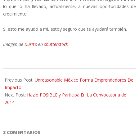
lo que lo ha llevado, actualmente, a nuevas oportunidades de
crecimiento.
Si esto me ayudó a mí, estoy seguro que te ayudará también.
Imagen de
Dusit’s
en
shutterstock
2014-
03-
Previous Post:
Unreasonable México Forma Emprendedores De
18
Impacto
Next Post:
Hazlo POSiBLE y Participa En La Convocatoria de
2014
3 COMENTARIOS