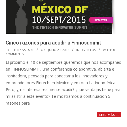
Cinco razones para acudir a Finnosummit
2015-
BY:
THINK&START
ON:
JULIO 29, 2015
IN:
EVENTOS
WITH:
0
COMMENTS
07-
El próximo el 10 de septiembre queremos que nos acompañes
29
en FINNOSUMMIT, una conferencia colaborativa, abierta e
inspiradora,​ pensada para conectar a los innovadores y
emprendedores Fintech en México y en toda Latinoamérica​.
Pero, ¿me interesa realmente acudir? ¿qué ventajas tiene para
mí asistir a este evento? Te mostramos a continuación 5
razones para
LEER MÁS →