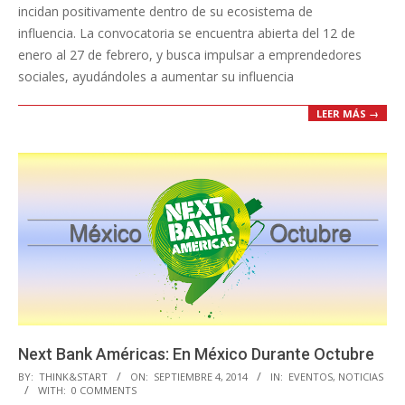
incidan positivamente dentro de su ecosistema de
influencia. La convocatoria se encuentra abierta del 12 de
enero al 27 de febrero, y busca impulsar a emprendedores
sociales, ayudándoles a aumentar su influencia
LEER MÁS →
Next Bank Américas: En México Durante Octubre
2014-
BY:
THINK&START
ON:
SEPTIEMBRE 4, 2014
IN:
EVENTOS
,
NOTICIAS
WITH:
0 COMMENTS
09-