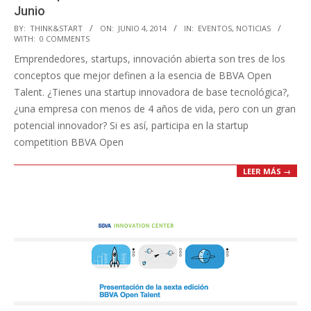
Junio
2014-
BY:
THINK&START
ON:
JUNIO 4, 2014
IN:
EVENTOS
,
NOTICIAS
WITH:
0 COMMENTS
06-
Emprendedores, startups, innovación abierta son tres de los
04
conceptos que mejor definen a la esencia de BBVA Open
Talent. ¿Tienes una startup innovadora de base tecnológica?,
¿una empresa con menos de 4 años de vida, pero con un gran
potencial innovador? Si es así, participa en la startup
competition BBVA Open
LEER MÁS →