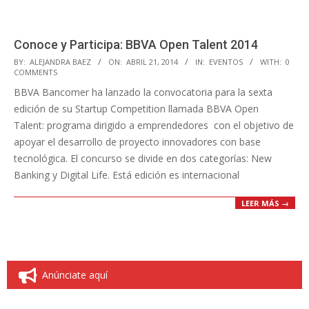
Conoce y Participa: BBVA Open Talent 2014
2014-
BY:
ALEJANDRA BAEZ
ON:
ABRIL 21, 2014
IN:
EVENTOS
WITH:
0
COMMENTS
04-
BBVA Bancomer ha lanzado la convocatoria para la sexta
21
edición de su Startup Competition llamada BBVA Open
Talent: programa dirigido a emprendedores con el objetivo de
apoyar el desarrollo de proyecto innovadores con base
tecnológica. El concurso se divide en dos categorías: New
Banking y Digital Life. Está edición es internacional
LEER MÁS →
Anúnciate aquí