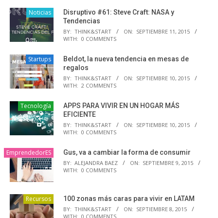
Noticias
Disruptivo #61: Steve Craft: NASA y
Tendencias
BY:
THINK&START
ON:
SEPTIEMBRE 11, 2015
WITH:
0 COMMENTS
Startups
Beldot, la nueva tendencia en mesas de
regalos
BY:
THINK&START
ON:
SEPTIEMBRE 10, 2015
WITH:
2 COMMENTS
Tecnología
APPS PARA VIVIR EN UN HOGAR MÁS
EFICIENTE
BY:
THINK&START
ON:
SEPTIEMBRE 10, 2015
WITH:
0 COMMENTS
EmprendedorES
Gus, va a cambiar la forma de consumir
BY:
ALEJANDRA BAEZ
ON:
SEPTIEMBRE 9, 2015
WITH:
0 COMMENTS
Recursos
100 zonas más caras para vivir en LATAM
BY:
THINK&START
ON:
SEPTIEMBRE 8, 2015
WITH:
0 COMMENTS