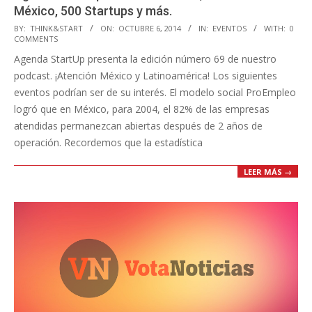
México, 500 Startups y más.
2014-
BY:
THINK&START
ON:
OCTUBRE 6, 2014
IN:
EVENTOS
WITH:
0
COMMENTS
10-
Agenda StartUp presenta la edición número 69 de nuestro
06
podcast. ¡Atención México y Latinoamérica! Los siguientes
eventos podrían ser de su interés. El modelo social ProEmpleo
logró que en México, para 2004, el 82% de las empresas
atendidas permanezcan abiertas después de 2 años de
operación. Recordemos que la estadística
LEER MÁS →