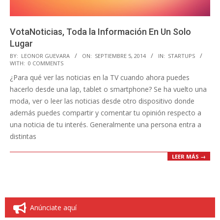
VotaNoticias, Toda la Información En Un Solo
Lugar
2014-
BY:
LEONOR GUEVARA
ON:
SEPTIEMBRE 5, 2014
IN:
STARTUPS
WITH:
0 COMMENTS
09-
¿Para qué ver las noticias en la TV cuando ahora puedes
05
hacerlo desde una lap, tablet o smartphone? Se ha vuelto una
moda, ver o leer las noticias desde otro dispositivo donde
además puedes compartir y comentar tu opinión respecto a
una noticia de tu interés. Generalmente una persona entra a
distintas
LEER MÁS →
Anúnciate aquí