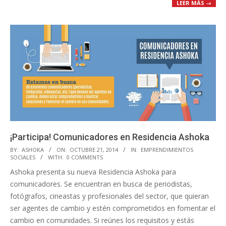
LEER MÁS →
¡Participa! Comunicadores en Residencia Ashoka
2014-
BY:
ASHOKA
ON:
OCTUBRE 21, 2014
IN:
EMPRENDIMIENTOS
SOCIALES
WITH:
0 COMMENTS
10-
Ashoka presenta su nueva Residencia Ashoka para
21
comunicadores. Se encuentran en busca de periodistas,
fotógrafos, cineastas y profesionales del sector, que quieran
ser agentes de cambio y estén comprometidos en fomentar el
cambio en comunidades. Si reúnes los requisitos y estás