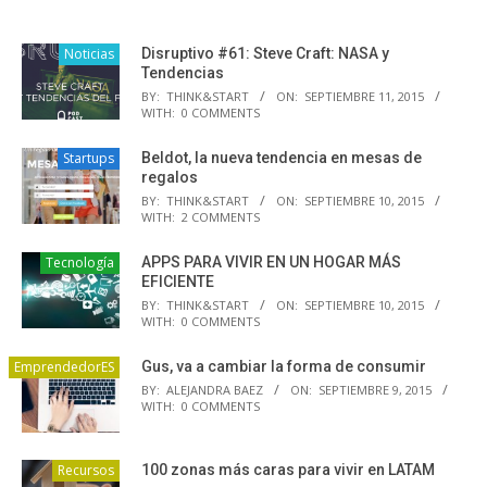
Noticias
Disruptivo #61: Steve Craft: NASA y
Tendencias
BY:
THINK&START
ON:
SEPTIEMBRE 11, 2015
WITH:
0 COMMENTS
Startups
Beldot, la nueva tendencia en mesas de
regalos
BY:
THINK&START
ON:
SEPTIEMBRE 10, 2015
WITH:
2 COMMENTS
Tecnología
APPS PARA VIVIR EN UN HOGAR MÁS
EFICIENTE
BY:
THINK&START
ON:
SEPTIEMBRE 10, 2015
WITH:
0 COMMENTS
EmprendedorES
Gus, va a cambiar la forma de consumir
BY:
ALEJANDRA BAEZ
ON:
SEPTIEMBRE 9, 2015
WITH:
0 COMMENTS
Recursos
100 zonas más caras para vivir en LATAM