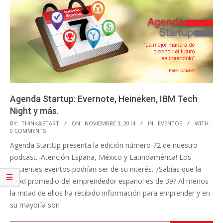
Agenda Startup: Evernote, Heineken, IBM Tech
Night y más.
2014-
BY:
THINK&START
ON:
NOVIEMBRE 3, 2014
IN:
EVENTOS
WITH:
0 COMMENTS
11-
Agenda StartUp presenta la edición número 72 de nuestro
03
podcast. ¡Atención España, México y Latinoamérica! Los
siguientes eventos podrían ser de su interés. ¿Sabías que la
edad promedio del emprendedor español es de 39? Al menos
la mitad de ellos ha recibido información para emprender y en
su mayoría son