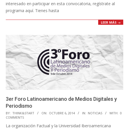
interesado en participar en esta convocatoria, regístrate al
programa aquí. Tienes hasta
LEER MÁS →
3er Foro Latinoamericano de Medios Digitales y
Periodismo
2014-
BY:
THINK&START
ON:
OCTUBRE 6, 2014
IN:
NOTICIAS
WITH:
0
COMMENTS
10-
La organización Factual y la Universidad Iberoamericana
06