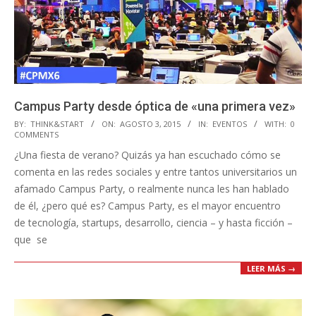
Campus Party desde óptica de «una primera vez»
2015-
BY:
THINK&START
ON:
AGOSTO 3, 2015
IN:
EVENTOS
WITH:
0
COMMENTS
08-
¿Una fiesta de verano? Quizás ya han escuchado cómo se
03
comenta en las redes sociales y entre tantos universitarios un
afamado Campus Party, o realmente nunca les han hablado
de él, ¿pero qué es? Campus Party, es el mayor encuentro
de tecnología, startups, desarrollo, ciencia – y hasta ficción –
que se
LEER MÁS →