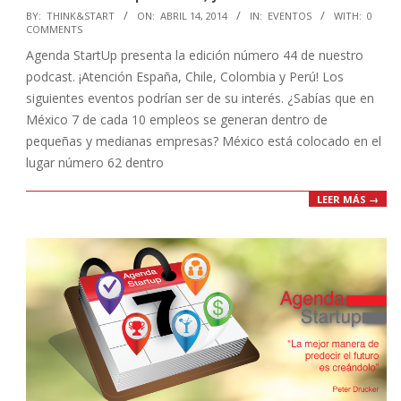
2014-
BY:
THINK&START
ON:
ABRIL 14, 2014
IN:
EVENTOS
WITH:
0
COMMENTS
04-
Agenda StartUp presenta la edición número 44 de nuestro
14
podcast. ¡Atención España, Chile, Colombia y Perú! Los
siguientes eventos podrían ser de su interés. ¿Sabías que en
México 7 de cada 10 empleos se generan dentro de
pequeñas y medianas empresas? México está colocado en el
lugar número 62 dentro
LEER MÁS →