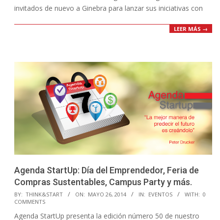
invitados de nuevo a Ginebra para lanzar sus iniciativas con
LEER MÁS →
Agenda StartUp: Día del Emprendedor, Feria de
Compras Sustentables, Campus Party y más.
2014-
BY:
THINK&START
ON:
MAYO 26, 2014
IN:
EVENTOS
WITH:
0
COMMENTS
05-
Agenda StartUp presenta la edición número 50 de nuestro
26