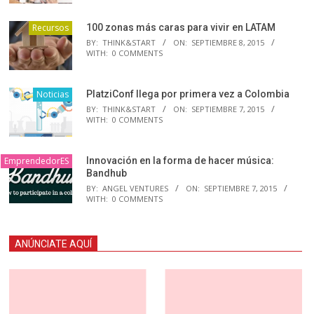
Recursos
100 zonas más caras para vivir en LATAM
BY:
THINK&START
ON:
SEPTIEMBRE 8, 2015
WITH:
0 COMMENTS
Noticias
PlatziConf llega por primera vez a Colombia
BY:
THINK&START
ON:
SEPTIEMBRE 7, 2015
WITH:
0 COMMENTS
EmprendedorES
Innovación en la forma de hacer música:
Bandhub
BY:
ANGEL VENTURES
ON:
SEPTIEMBRE 7, 2015
WITH:
0 COMMENTS
ANÚNCIATE AQUÍ