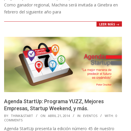
Como ganador regional, Machina será invitada a Ginebra en
febrero del siguiente año para
LEER MÁS →
Agenda StartUp: Programa YUZZ, Mejores
Empresas, Startup Weekend, y más.
2014-
BY:
THINK&START
ON:
ABRIL 21, 2014
IN:
EVENTOS
WITH:
0
COMMENTS
04-
Agenda StartUp presenta la edición número 45 de nuestro
21