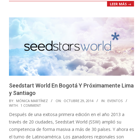
LEER MÁS →
Seedstart World En Bogotá Y Próximamente Lima
y Santiago
2014-
BY:
MÓNICA MARTÍNEZ
ON:
OCTUBRE 29, 2014
IN:
EVENTOS
WITH:
1 COMMENT
10-
Después de una exitosa primera edición en el año 2013 a
29
través de 20 ciudades, Seedstart World (SSW) amplió su
competencia de forma masiva a más de 30 países. Y ahora es
el turno de Latinoamérica. Los ganadores regionales son