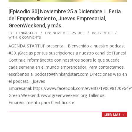
[Episodio 30] Noviembre 25 a Diciembre 1. Feria
del Emprendimiento, Jueves Empresarial,
GreenWeekend, y más.
2013-
BY:
THINK&START
ON:
NOVIEMBRE 25, 2013
IN:
EVENTOS
WITH:
0 COMMENTS
11-
AGENDA STARTUP presenta… Bienvenido a nuestro podcast
25
#30. ¡Gracias por tus suscripciones a nuestro canal de iTunes!
Continua informándote con nosotros sobre lo que sucede
cada semana en el mundo emprendedor. Para contactarnos,
escríbenos a: podcast@thinkandstart.com Direcciones web en
el podcast… Jueves
Empresarial: https://www.facebook.com/events/1906981709649
Green Weekend: www.greenweekend.org Taller de
Emprendimiento para Científicos e
LEER MÁS →