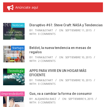
Anúnciate aquí
Noticias
Disruptivo #61: Steve Craft: NASA y Tendencias
BY:
THINK&START
ON:
SEPTIEMBRE 11, 2015
WITH:
0 COMMENTS
Startups
Beldot, la nueva tendencia en mesas de
regalos
BY:
THINK&START
ON:
SEPTIEMBRE 10, 2015
WITH:
2 COMMENTS
Tecnología
APPS PARA VIVIR EN UN HOGAR MÁS
EFICIENTE
BY:
THINK&START
ON:
SEPTIEMBRE 10, 2015
WITH:
0 COMMENTS
EmprendedorES
Gus, va a cambiar la forma de consumir
BY:
ALEJANDRA BAEZ
ON:
SEPTIEMBRE 9, 2015
WITH:
0 COMMENTS