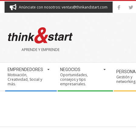
Skip
Anúnciate con nosotros: ventas@thinkandstart.com
to
content
THINK&START
APRENDE Y EMPRENDE
Secondary
EMPRENDEDORES
NEGOCIOS
PERSONA
Navigation
Motivación,
Oportunidades,
Gestión y
Creatividad, Social y
consejos y tips
Menu
networking
más.
empresariales.