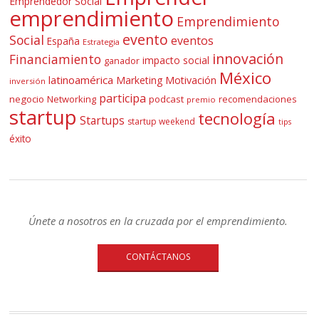
Emprendedor Social
emprendimiento
Emprendimiento
evento
Social
eventos
España
Estrategia
innovación
Financiamiento
impacto social
ganador
México
latinoamérica
Marketing
Motivación
inversión
participa
negocio
Networking
podcast
recomendaciones
premio
startup
tecnología
Startups
startup weekend
tips
éxito
Únete a nosotros en la cruzada por el emprendimiento.
CONTÁCTANOS