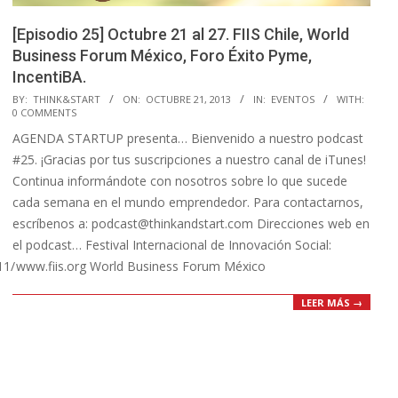
[Episodio 25] Octubre 21 al 27. FIIS Chile, World
Business Forum México, Foro Éxito Pyme,
IncentiBA.
2013-
BY:
THINK&START
ON:
OCTUBRE 21, 2013
IN:
EVENTOS
WITH:
0 COMMENTS
10-
AGENDA STARTUP presenta… Bienvenido a nuestro podcast
21
#25. ¡Gracias por tus suscripciones a nuestro canal de iTunes!
Continua informándote con nosotros sobre lo que sucede
cada semana en el mundo emprendedor. Para contactarnos,
escríbenos a: podcast@thinkandstart.com Direcciones web en
el podcast… Festival Internacional de Innovación Social:
11/
www.fiis.org World Business Forum México
LEER MÁS →