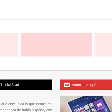
Think&Start
Anúnciate aquí
al que comunica lo que ocurre en
rendedora de habla hispana, con