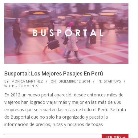
Busportal: Los Mejores Pasajes En Perú
2014-
BY:
MÓNICA MARTÍNEZ
ON:
DICIEMBRE 12, 2014
IN:
STARTUPS
WITH:
2 COMMENTS
12-
En 2012 un nuevo portal apareció, desde entonces miles de
12
viajeros han logrado viajar más y mejor en las más de 600
empresas que se reparten las rutas de todo el Perú. Se trata
de Busportal que no solo ha organizado y puesto la
información de precios, rutas y horarios de todas
LEER MÁS →