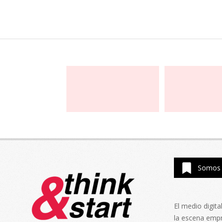
Somos 
El medio digit
la escena emp