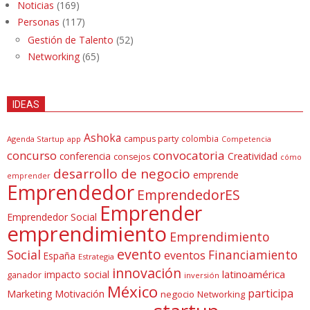
Noticias
(169)
Personas
(117)
Gestión de Talento
(52)
Networking
(65)
IDEAS
Ashoka
campus party
colombia
Agenda Startup
app
Competencia
concurso
convocatoria
conferencia
Creatividad
consejos
cómo
desarrollo de negocio
emprende
emprender
Emprendedor
EmprendedorES
Emprender
Emprendedor Social
emprendimiento
Emprendimiento
evento
Social
Financiamiento
eventos
España
Estrategia
innovación
latinoamérica
impacto social
ganador
inversión
México
participa
Marketing
Motivación
negocio
Networking