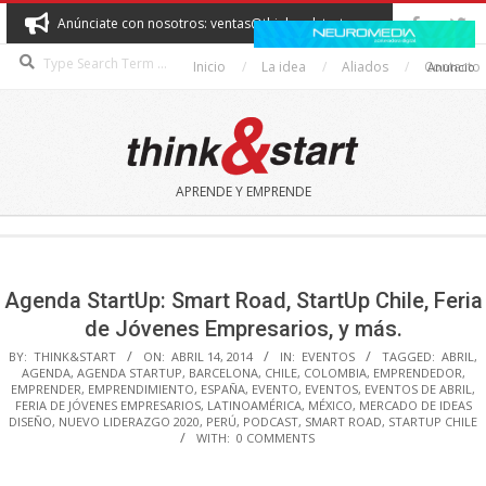
Skip
Anúnciate con nosotros: ventas@thinkandstart.com
to
Search
content
Inicio
La idea
Aliados
Contacto
Anuncio
THINK&START
APRENDE Y EMPRENDE
Secondary
Navigation
Menu
Agenda StartUp: Smart Road, StartUp Chile, Feria
de Jóvenes Empresarios, y más.
BY:
THINK&START
ON:
ABRIL 14, 2014
IN:
EVENTOS
TAGGED:
ABRIL
,
AGENDA
,
AGENDA STARTUP
,
BARCELONA
,
CHILE
,
COLOMBIA
,
EMPRENDEDOR
,
EMPRENDER
,
EMPRENDIMIENTO
,
ESPAÑA
,
EVENTO
,
EVENTOS
,
EVENTOS DE ABRIL
,
FERIA DE JÓVENES EMPRESARIOS
,
LATINOAMÉRICA
,
MÉXICO
,
MERCADO DE IDEAS
DISEÑO
,
NUEVO LIDERAZGO 2020
,
PERÚ
,
PODCAST
,
SMART ROAD
,
STARTUP CHILE
WITH:
0 COMMENTS