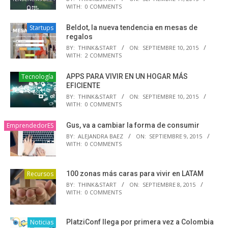
WITH:
0 COMMENTS
Startups
Beldot, la nueva tendencia en mesas de
regalos
BY:
THINK&START
ON:
SEPTIEMBRE 10, 2015
WITH:
2 COMMENTS
Tecnología
APPS PARA VIVIR EN UN HOGAR MÁS
EFICIENTE
BY:
THINK&START
ON:
SEPTIEMBRE 10, 2015
WITH:
0 COMMENTS
EmprendedorES
Gus, va a cambiar la forma de consumir
BY:
ALEJANDRA BAEZ
ON:
SEPTIEMBRE 9, 2015
WITH:
0 COMMENTS
Recursos
100 zonas más caras para vivir en LATAM
BY:
THINK&START
ON:
SEPTIEMBRE 8, 2015
WITH:
0 COMMENTS
Noticias
PlatziConf llega por primera vez a Colombia