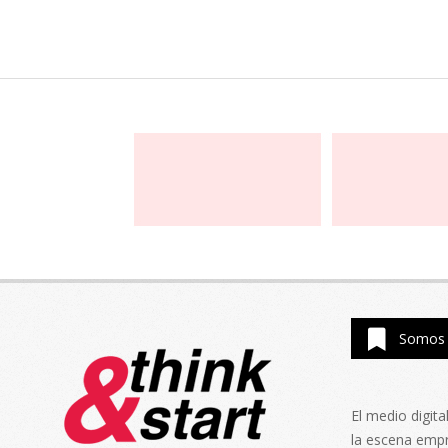
Somos 
El medio digit
la escena emp