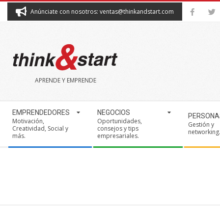
Skip
Anúnciate con nosotros: ventas@thinkandstart.com
to
content
THINK&START
APRENDE Y EMPRENDE
Secondary
EMPRENDEDORES
NEGOCIOS
PERSONA
Navigation
Motivación,
Oportunidades,
Gestión y
Creatividad, Social y
consejos y tips
Menu
networking
más.
empresariales.