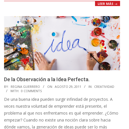
LEER MÁS →
De la Observación a la Idea Perfecta.
2011-
BY:
REGINA GUERRERO
ON:
AGOSTO 29, 2011
IN:
CREATIVIDAD
WITH:
0 COMMENTS
08-
De una buena idea pueden surgir infinidad de proyectos. A
29
veces nuestra voluntad de emprender está presente, el
problema al que nos enfrentamos es qué emprender. ¿Cómo
empezar? Cuando no existe una noción clara sobre hacia
dónde vamos, la generación de ideas puede ser lo más