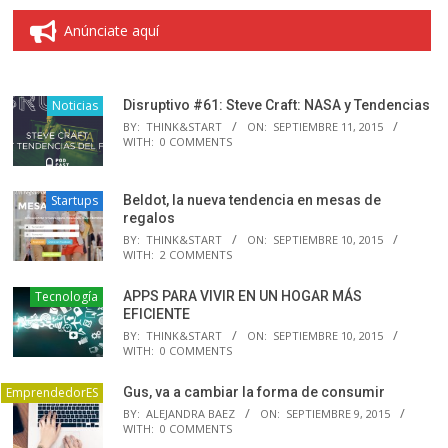
Anúnciate aquí
Noticias
Disruptivo #61: Steve Craft: NASA y Tendencias
BY:
THINK&START
ON:
SEPTIEMBRE 11, 2015
WITH:
0 COMMENTS
Startups
Beldot, la nueva tendencia en mesas de
regalos
BY:
THINK&START
ON:
SEPTIEMBRE 10, 2015
WITH:
2 COMMENTS
Tecnología
APPS PARA VIVIR EN UN HOGAR MÁS
EFICIENTE
BY:
THINK&START
ON:
SEPTIEMBRE 10, 2015
WITH:
0 COMMENTS
EmprendedorES
Gus, va a cambiar la forma de consumir
BY:
ALEJANDRA BAEZ
ON:
SEPTIEMBRE 9, 2015
WITH:
0 COMMENTS