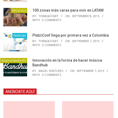
Recursos
100 zonas más caras para vivir en LATAM
BY:
THINK&START
ON:
SEPTIEMBRE 8, 2015
WITH:
0 COMMENTS
Noticias
PlatziConf llega por primera vez a Colombia
BY:
THINK&START
ON:
SEPTIEMBRE 7, 2015
WITH:
0 COMMENTS
EmprendedorES
Innovación en la forma de hacer música:
Bandhub
BY:
ANGEL VENTURES
ON:
SEPTIEMBRE 7, 2015
WITH:
0 COMMENTS
ANÚNCIATE AQUÍ