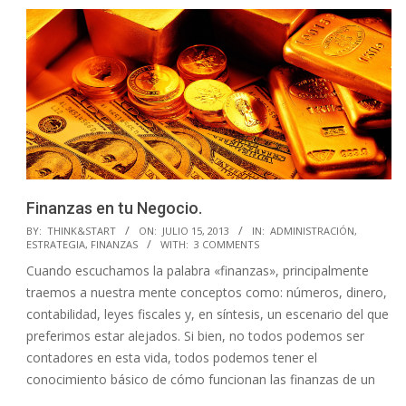
Finanzas en tu Negocio.
2013-
BY:
THINK&START
ON:
JULIO 15, 2013
IN:
ADMINISTRACIÓN
,
ESTRATEGIA
,
FINANZAS
WITH:
3 COMMENTS
07-
Cuando escuchamos la palabra «finanzas», principalmente
15
traemos a nuestra mente conceptos como: números, dinero,
contabilidad, leyes fiscales y, en síntesis, un escenario del que
preferimos estar alejados. Si bien, no todos podemos ser
contadores en esta vida, todos podemos tener el
conocimiento básico de cómo funcionan las finanzas de un