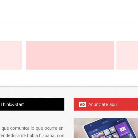
Think&Start
Anúnciate aquí
al que comunica lo que ocurre en
rendedora de habla hispana, con