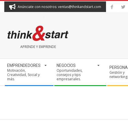
Skip
Anúnciate con nosotros: ventas@thinkandstart.com
to
content
THINK&START
APRENDE Y EMPRENDE
Secondary
EMPRENDEDORES
NEGOCIOS
PERSONA
Navigation
Motivación,
Oportunidades,
Gestión y
Creatividad, Social y
consejos y tips
Menu
networking
más.
empresariales.