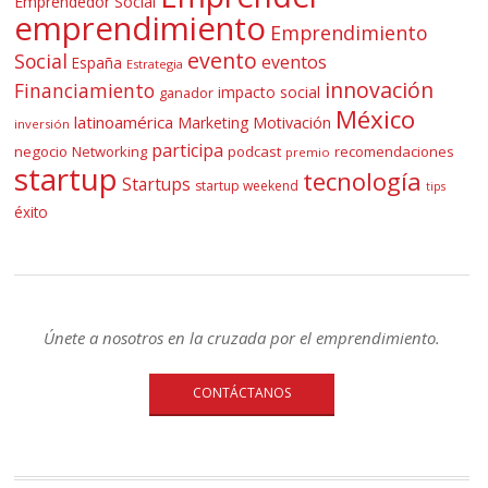
Emprendedor Social
emprendimiento
Emprendimiento
evento
Social
eventos
España
Estrategia
innovación
Financiamiento
impacto social
ganador
México
latinoamérica
Marketing
Motivación
inversión
participa
negocio
Networking
podcast
recomendaciones
premio
startup
tecnología
Startups
startup weekend
tips
éxito
Únete a nosotros en la cruzada por el emprendimiento.
CONTÁCTANOS