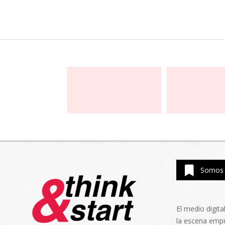
Somos 
El medio digit
la escena emp