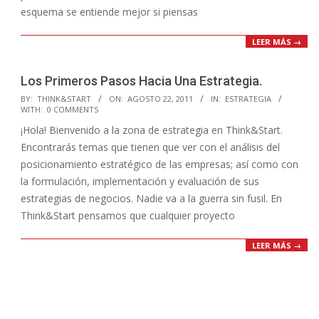
esquema se entiende mejor si piensas
LEER MÁS →
Los Primeros Pasos Hacia Una Estrategia.
2011-
BY:
THINK&START
ON:
AGOSTO 22, 2011
IN:
ESTRATEGIA
WITH:
0 COMMENTS
08-
¡Hola! Bienvenido a la zona de estrategia en Think&Start.
22
Encontrarás temas que tienen que ver con el análisis del
posicionamiento estratégico de las empresas; así como con
la formulación, implementación y evaluación de sus
estrategias de negocios. Nadie va a la guerra sin fusil. En
Think&Start pensamos que cualquier proyecto
LEER MÁS →