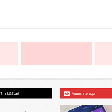
Think&Start
Anúnciate aquí