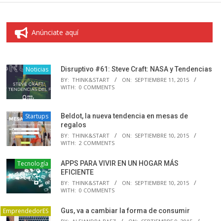
Anúnciate aquí
Noticias
Disruptivo #61: Steve Craft: NASA y Tendencias
BY:
THINK&START
ON:
SEPTIEMBRE 11, 2015
WITH:
0 COMMENTS
Startups
Beldot, la nueva tendencia en mesas de
regalos
BY:
THINK&START
ON:
SEPTIEMBRE 10, 2015
WITH:
2 COMMENTS
Tecnología
APPS PARA VIVIR EN UN HOGAR MÁS
EFICIENTE
BY:
THINK&START
ON:
SEPTIEMBRE 10, 2015
WITH:
0 COMMENTS
EmprendedorES
Gus, va a cambiar la forma de consumir