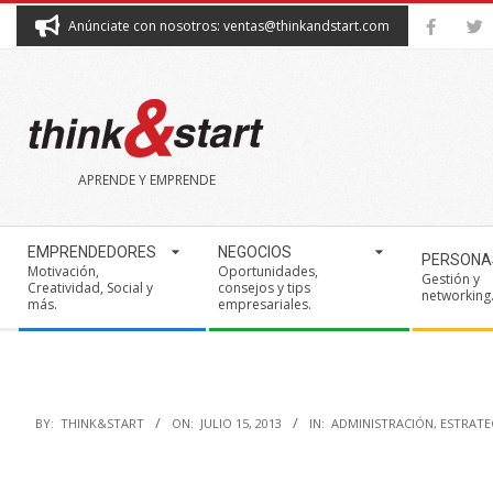
Skip
Anúnciate con nosotros: ventas@thinkandstart.com
to
content
THINK&START
APRENDE Y EMPRENDE
Secondary
EMPRENDEDORES
NEGOCIOS
PERSONA
Navigation
Motivación,
Oportunidades,
Gestión y
Creatividad, Social y
consejos y tips
Menu
networking
más.
empresariales.
BY:
THINK&START
ON:
JULIO 15, 2013
IN:
ADMINISTRACIÓN
,
ESTRATE