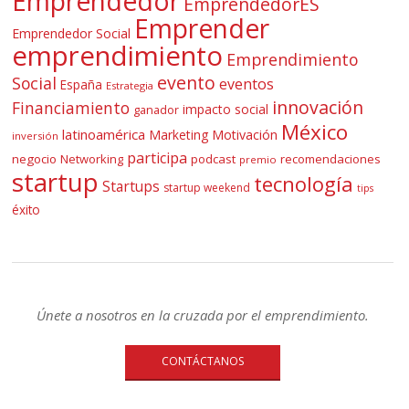
Emprendedor
EmprendedorES
Emprender
Emprendedor Social
emprendimiento
Emprendimiento
evento
Social
eventos
España
Estrategia
innovación
Financiamiento
impacto social
ganador
México
latinoamérica
Marketing
Motivación
inversión
participa
negocio
Networking
podcast
recomendaciones
premio
startup
tecnología
Startups
startup weekend
tips
éxito
Únete a nosotros en la cruzada por el emprendimiento.
CONTÁCTANOS