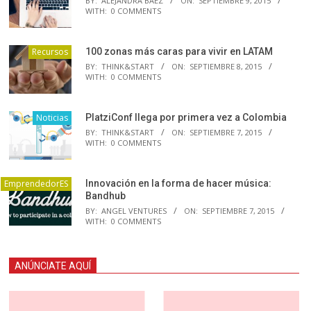
BY:
ALEJANDRA BAEZ
ON:
SEPTIEMBRE 9, 2015
WITH:
0 COMMENTS
Recursos
100 zonas más caras para vivir en LATAM
BY:
THINK&START
ON:
SEPTIEMBRE 8, 2015
WITH:
0 COMMENTS
Noticias
PlatziConf llega por primera vez a Colombia
BY:
THINK&START
ON:
SEPTIEMBRE 7, 2015
WITH:
0 COMMENTS
EmprendedorES
Innovación en la forma de hacer música:
Bandhub
BY:
ANGEL VENTURES
ON:
SEPTIEMBRE 7, 2015
WITH:
0 COMMENTS
ANÚNCIATE AQUÍ