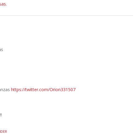
sas.
as
nanzas
https://twitter.com/Orion331507
!
NDER