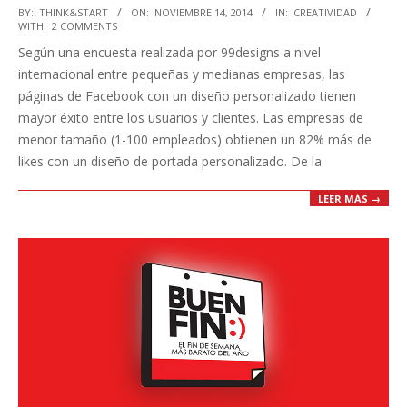
2014-
BY:
THINK&START
ON:
NOVIEMBRE 14, 2014
IN:
CREATIVIDAD
WITH:
2 COMMENTS
11-
Según una encuesta realizada por 99designs a nivel
14
internacional entre pequeñas y medianas empresas, las
páginas de Facebook con un diseño personalizado tienen
mayor éxito entre los usuarios y clientes. Las empresas de
menor tamaño (1-100 empleados) obtienen un 82% más de
likes con un diseño de portada personalizado. De la
LEER MÁS →