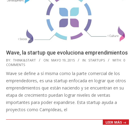
Wave, la startup que evoluciona emprendimientos
2015-
BY:
THINK&START
ON:
MAYO 19, 2015
IN:
STARTUPS
WITH:
0
COMMENTS
05-
Wave se define a sí misma como la parte comercial de los
19
emprendedores, es una startup enfocada en lograr que otros
emprendimientos que están naciendo y se encuentran en su
etapa de crecimiento puedan lograr niveles de ventas
importantes para poder expandirse. Esta startup ayuda a
proyectos como CampIdeas, el
LEER MÁS →