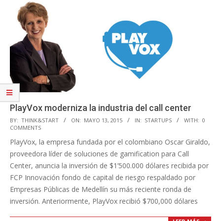
PlayVox moderniza la industria del call center
2015-
BY:
THINK&START
ON:
MAYO 13, 2015
IN:
STARTUPS
WITH:
0
COMMENTS
05-
PlayVox, la empresa fundada por el colombiano Oscar Giraldo,
13
proveedora líder de soluciones de gamification para Call
Center, anuncia la inversión de $1’500.000 dólares recibida por
FCP Innovación fondo de capital de riesgo respaldado por
Empresas Públicas de Medellín su más reciente ronda de
inversión. Anteriormente, PlayVox recibió $700,000 dólares