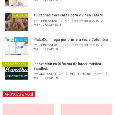
WITH:
0 COMMENTS
Recursos
100 zonas más caras para vivir en LATAM
BY:
THINK&START
ON:
SEPTIEMBRE 8, 2015
WITH:
0 COMMENTS
Noticias
PlatziConf llega por primera vez a Colombia
BY:
THINK&START
ON:
SEPTIEMBRE 7, 2015
WITH:
0 COMMENTS
EmprendedorES
Innovación en la forma de hacer música:
Bandhub
BY:
ANGEL VENTURES
ON:
SEPTIEMBRE 7, 2015
WITH:
0 COMMENTS
ANÚNCIATE AQUÍ