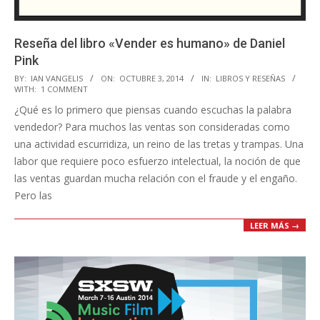
Reseña del libro «Vender es humano» de Daniel
Pink
2014-
BY:
IAN VANGELIS
ON:
OCTUBRE 3, 2014
IN:
LIBROS Y RESEÑAS
WITH:
1 COMMENT
10-
¿Qué es lo primero que piensas cuando escuchas la palabra
03
vendedor? Para muchos las ventas son consideradas como
una actividad escurridiza, un reino de las tretas y trampas. Una
labor que requiere poco esfuerzo intelectual, la noción de que
las ventas guardan mucha relación con el fraude y el engaño.
Pero las
LEER MÁS →