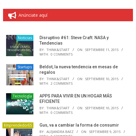
de
entradas
Anúnciate aquí
Noticias
Disruptivo #61: Steve Craft: NASA y
Tendencias
BY:
THINK&START
ON:
SEPTIEMBRE 11, 2015
WITH:
0 COMMENTS
Startups
Beldot, la nueva tendencia en mesas de
regalos
BY:
THINK&START
ON:
SEPTIEMBRE 10, 2015
WITH:
2 COMMENTS
Tecnología
APPS PARA VIVIR EN UN HOGAR MÁS
EFICIENTE
BY:
THINK&START
ON:
SEPTIEMBRE 10, 2015
WITH:
0 COMMENTS
EmprendedorES
Gus, va a cambiar la forma de consumir
BY:
ALEJANDRA BAEZ
ON:
SEPTIEMBRE 9, 2015