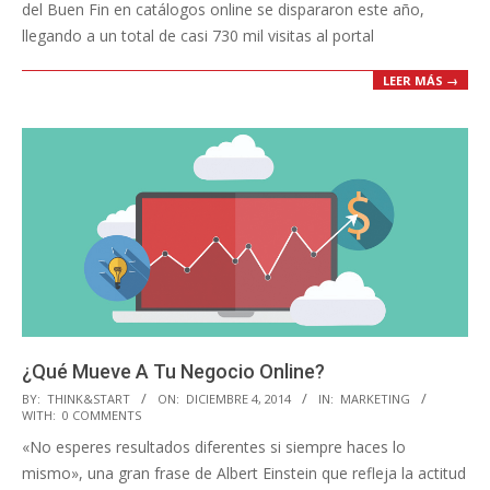
del Buen Fin en catálogos online se dispararon este año,
llegando a un total de casi 730 mil visitas al portal
LEER MÁS →
¿Qué Mueve A Tu Negocio Online?
2014-
BY:
THINK&START
ON:
DICIEMBRE 4, 2014
IN:
MARKETING
WITH:
0 COMMENTS
12-
«No esperes resultados diferentes si siempre haces lo
04
mismo», una gran frase de Albert Einstein que refleja la actitud