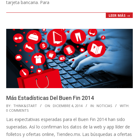
tarjeta bancaria. Para
LEER MÁS →
Más Estadísticas Del Buen Fin 2014
2014-
BY:
THINK&START
ON:
DICIEMBRE 4, 2014
IN:
NOTICIAS
WITH:
0 COMMENTS
12-
Las expectativas esperadas para el Buen Fin 2014 han sido
04
superadas. Así lo confirman los datos de la web y app líder de
folletos y ofertas online, Tiendeo.mx. Las búsquedas a ofertas