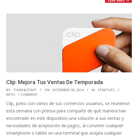
LEER MÁS →
Clip: Mejora Tus Ventas De Temporada
2014-
BY:
THINK&START
ON:
DICIEMBRE 30, 2014
IN:
STARTUPS
WITH:
1 COMMENT
12-
Clip, junto con varios de sus comercios usuarios, se reunieron
30
esta semana con prensa para compartir de qué manera han
encontrado en este dispositivo una solución a sus ventas y
necesidades de aceptación de pagos, al convertir cualquier
smartphone o tablet en una terminal que acepta cualquier