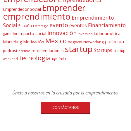
Emprender
Emprendedor Social
emprendimiento
Emprendimiento
evento
Social
Financiamiento
eventos
España
Estrategia
innovación
latinoamérica
impacto social
ganador
inversión
México
participa
Marketing
Motivación
negocio
Networking
startup
Startups
podcast
recomendaciones
startup
premio
tecnología
éxito
weekend
tips
Únete a nosotros en la cruzada por el emprendimiento.
CONTÁCTANOS