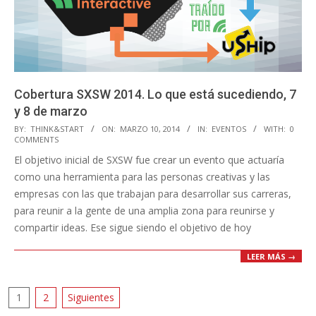
Cobertura SXSW 2014. Lo que está sucediendo, 7
y 8 de marzo
2014-
BY:
THINK&START
ON:
MARZO 10, 2014
IN:
EVENTOS
WITH:
0
COMMENTS
03-
El objetivo inicial de SXSW fue crear un evento que actuaría
10
como una herramienta para las personas creativas y las
empresas con las que trabajan para desarrollar sus carreras,
para reunir a la gente de una amplia zona para reunirse y
compartir ideas. Ese sigue siendo el objetivo de hoy
LEER MÁS →
Paginación
1
2
Siguientes