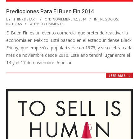
Predicciones Para El Buen Fin 2014
2014-
BY:
THINK&START
ON:
NOVIEMBRE 12, 2014
IN:
NEGOCIOS
,
NOTICIAS
WITH:
0 COMMENTS
11-
El Buen Fin es un evento comercial que pretende reactivar la
12
economía en México. Está basado en el estadounidense Black
Friday, que empezó a popularizarse en 1975, y se celebra cada
mes de noviembre desde 2010. Este año tendrá lugar entre el
14 y el 17 de noviembre. A pesar
LEER MÁS →