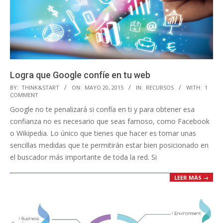
Logra que Google confíe en tu web
2015-
BY:
THINK&START
ON:
MAYO 20, 2015
IN:
RECURSOS
WITH:
1
COMMENT
05-
Google no te penalizará si confía en ti y para obtener esa
20
confianza no es necesario que seas famoso, como Facebook
o Wikipedia. Lo único que tienes que hacer es tomar unas
sencillas medidas que te permitirán estar bien posicionado en
el buscador más importante de toda la red. Si
LEER MÁS →