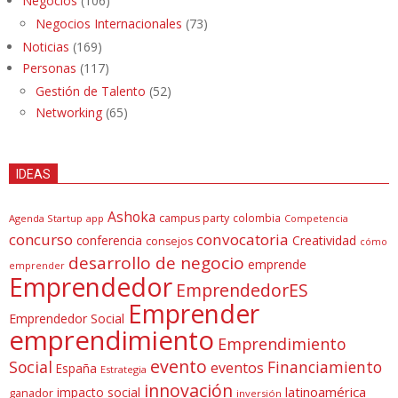
Negocios
(106)
Negocios Internacionales
(73)
Noticias
(169)
Personas
(117)
Gestión de Talento
(52)
Networking
(65)
IDEAS
Ashoka
campus party
colombia
Agenda Startup
app
Competencia
concurso
convocatoria
conferencia
Creatividad
consejos
cómo
desarrollo de negocio
emprende
emprender
Emprendedor
EmprendedorES
Emprender
Emprendedor Social
emprendimiento
Emprendimiento
evento
Social
Financiamiento
eventos
España
Estrategia
innovación
latinoamérica
impacto social
ganador
inversión