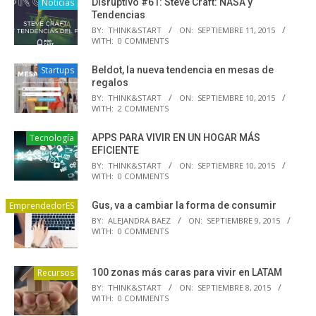
Noticias
Disruptivo #61: Steve Craft: NASA y
Tendencias
BY:
THINK&START
ON:
SEPTIEMBRE 11, 2015
WITH:
0 COMMENTS
Startups
Beldot, la nueva tendencia en mesas de
regalos
BY:
THINK&START
ON:
SEPTIEMBRE 10, 2015
WITH:
2 COMMENTS
Tecnología
APPS PARA VIVIR EN UN HOGAR MÁS
EFICIENTE
BY:
THINK&START
ON:
SEPTIEMBRE 10, 2015
WITH:
0 COMMENTS
EmprendedorES
Gus, va a cambiar la forma de consumir
BY:
ALEJANDRA BAEZ
ON:
SEPTIEMBRE 9, 2015
WITH:
0 COMMENTS
Recursos
100 zonas más caras para vivir en LATAM
BY:
THINK&START
ON:
SEPTIEMBRE 8, 2015
WITH:
0 COMMENTS