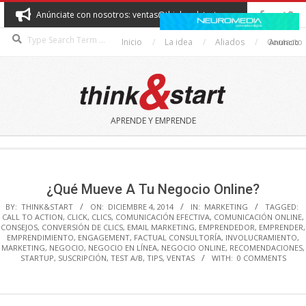
Skip
Anúnciate con nosotros: ventas@thinkandstart.com
to
Search
content
Inicio
La idea
Aliados
Contacto
Anuncio
THINK&START
APRENDE Y EMPRENDE
Secondary
Navigation
Menu
¿Qué Mueve A Tu Negocio Online?
BY:
THINK&START
ON:
DICIEMBRE 4, 2014
IN:
MARKETING
TAGGED:
CALL TO ACTION
,
CLICK
,
CLICS
,
COMUNICACIÓN EFECTIVA
,
COMUNICACIÓN ONLINE
,
CONSEJOS
,
CONVERSIÓN DE CLICS
,
EMAIL MARKETING
,
EMPRENDEDOR
,
EMPRENDER
,
EMPRENDIMIENTO
,
ENGAGEMENT
,
FACTUAL CONSULTORÍA
,
INVOLUCRAMIENTO
,
MARKETING
,
NEGOCIO
,
NEGOCIO EN LÍNEA
,
NEGOCIO ONLINE
,
RECOMENDACIONES
,
STARTUP
,
SUSCRIPCIÓN
,
TEST A/B
,
TIPS
,
VENTAS
WITH:
0 COMMENTS