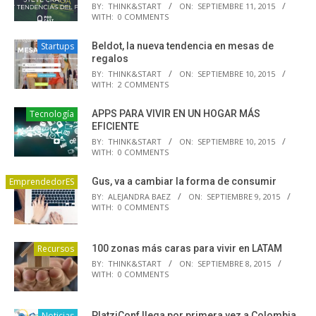
BY:
THINK&START
ON:
SEPTIEMBRE 11, 2015
WITH:
0 COMMENTS
Startups
Beldot, la nueva tendencia en mesas de
regalos
BY:
THINK&START
ON:
SEPTIEMBRE 10, 2015
WITH:
2 COMMENTS
Tecnología
APPS PARA VIVIR EN UN HOGAR MÁS
EFICIENTE
BY:
THINK&START
ON:
SEPTIEMBRE 10, 2015
WITH:
0 COMMENTS
EmprendedorES
Gus, va a cambiar la forma de consumir
BY:
ALEJANDRA BAEZ
ON:
SEPTIEMBRE 9, 2015
WITH:
0 COMMENTS
Recursos
100 zonas más caras para vivir en LATAM
BY:
THINK&START
ON:
SEPTIEMBRE 8, 2015
WITH:
0 COMMENTS
Noticias
PlatziConf llega por primera vez a Colombia