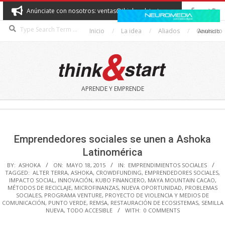
Skip
Anúnciate con nosotros: ventas@thinkandstart.com
to
Search
content
Inicio
La idea
Aliados
Contacto
Anuncio
THINK&START
APRENDE Y EMPRENDE
Secondary
Navigation
Menu
Emprendedores sociales se unen a Ashoka
Latinomérica
BY:
ASHOKA
ON:
MAYO 18, 2015
IN:
EMPRENDIMIENTOS SOCIALES
TAGGED:
ALTER TERRA
,
ASHOKA
,
CROWDFUNDING
,
EMPRENDEDORES SOCIALES
,
IMPACTO SOCIAL
,
INNOVACIÓN
,
KUBO FINANCIERO
,
MAYA MOUNTAIN CACAO
,
MÉTODOS DE RECICLAJE
,
MICROFINANZAS
,
NUEVA OPORTUNIDAD
,
PROBLEMAS
SOCIALES
,
PROGRAMA VENTURE
,
PROYECTO DE VIOLENCIA Y MEDIOS DE
COMUNICACIÓN
,
PUNTO VERDE
,
REMSA
,
RESTAURACIÓN DE ECOSISTEMAS
,
SEMILLA
NUEVA
,
TODO ACCESIBLE
WITH:
0 COMMENTS