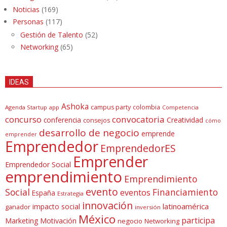
Noticias
(169)
Personas
(117)
Gestión de Talento
(52)
Networking
(65)
IDEAS
Ashoka
campus party
colombia
Agenda Startup
app
Competencia
concurso
convocatoria
conferencia
Creatividad
consejos
cómo
desarrollo de negocio
emprende
emprender
Emprendedor
EmprendedorES
Emprender
Emprendedor Social
emprendimiento
Emprendimiento
evento
Social
Financiamiento
eventos
España
Estrategia
innovación
latinoamérica
impacto social
ganador
inversión
México
participa
Marketing
Motivación
negocio
Networking