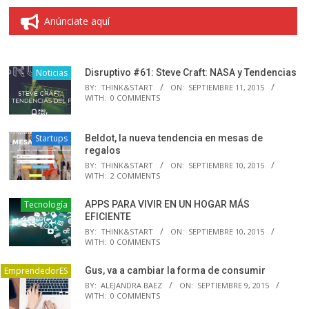
Anúnciate aquí
Noticias
Disruptivo #61: Steve Craft: NASA y Tendencias
BY:
THINK&START
ON:
SEPTIEMBRE 11, 2015
WITH:
0 COMMENTS
Startups
Beldot, la nueva tendencia en mesas de
regalos
BY:
THINK&START
ON:
SEPTIEMBRE 10, 2015
WITH:
2 COMMENTS
Tecnología
APPS PARA VIVIR EN UN HOGAR MÁS
EFICIENTE
BY:
THINK&START
ON:
SEPTIEMBRE 10, 2015
WITH:
0 COMMENTS
EmprendedorES
Gus, va a cambiar la forma de consumir
BY:
ALEJANDRA BAEZ
ON:
SEPTIEMBRE 9, 2015
WITH:
0 COMMENTS