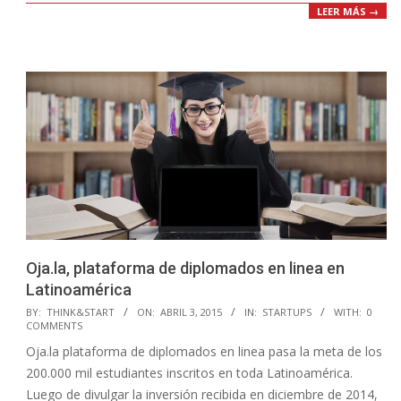
LEER MÁS →
Oja.la, plataforma de diplomados en linea en
Latinoamérica
2015-
BY:
THINK&START
ON:
ABRIL 3, 2015
IN:
STARTUPS
WITH:
0
COMMENTS
04-
Oja.la plataforma de diplomados en linea pasa la meta de los
03
200.000 mil estudiantes inscritos en toda Latinoamérica.
Luego de divulgar la inversión recibida en diciembre de 2014,