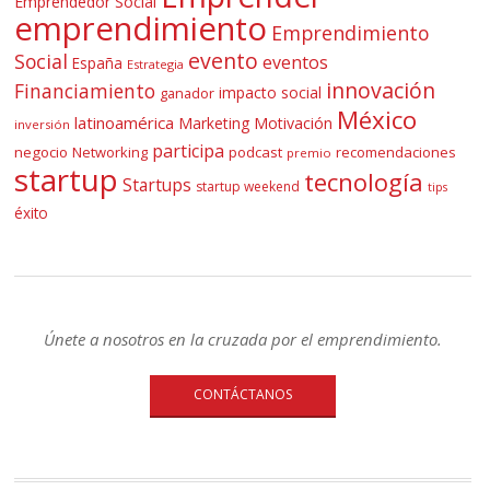
Emprendedor Social
emprendimiento
Emprendimiento
evento
Social
eventos
España
Estrategia
innovación
Financiamiento
impacto social
ganador
México
latinoamérica
Marketing
Motivación
inversión
participa
negocio
Networking
podcast
recomendaciones
premio
startup
tecnología
Startups
startup weekend
tips
éxito
Únete a nosotros en la cruzada por el emprendimiento.
CONTÁCTANOS