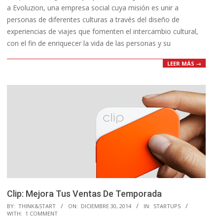
a Evoluzion, una empresa social cuya misión es unir a
personas de diferentes culturas a través del diseño de
experiencias de viajes que fomenten el intercambio cultural,
con el fin de enriquecer la vida de las personas y su
LEER MÁS →
Clip: Mejora Tus Ventas De Temporada
2014-
BY:
THINK&START
ON:
DICIEMBRE 30, 2014
IN:
STARTUPS
WITH:
1 COMMENT
12-