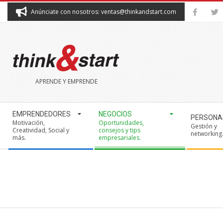
Skip
Anúnciate con nosotros: ventas@thinkandstart.com
to
content
THINK&START
APRENDE Y EMPRENDE
Secondary
EMPRENDEDORES
NEGOCIOS
PERSONA
Navigation
Motivación,
Oportunidades,
Gestión y
Creatividad, Social y
consejos y tips
Menu
networking
más.
empresariales.