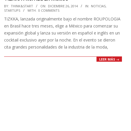
2014-
BY:
THINK&START
ON:
DICIEMBRE 26, 2014
IN:
NOTICIAS
,
STARTUPS
WITH:
0 COMMENTS
12-
TiZKKA, lanzada originalmente bajo el nombre ROUPOLOGIA
26
en Brasil hace tres meses, elige a México para comenzar su
expansión global y lanza su versión en español e inglés en un
cocktail exclusivo ayer por la noche. En el evento se dieron
cita grandes personalidades de la industria de la moda,
LEER MÁS →