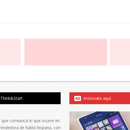
Think&Start
Anúnciate aquí
al que comunica lo que ocurre en
rendedora de habla hispana, con