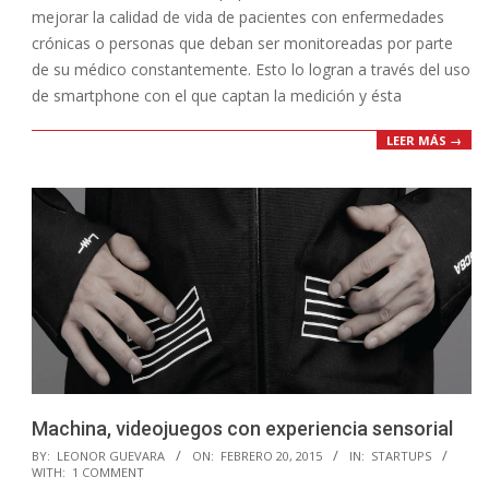
mejorar la calidad de vida de pacientes con enfermedades
crónicas o personas que deban ser monitoreadas por parte
de su médico constantemente. Esto lo logran a través del uso
de smartphone con el que captan la medición y ésta
LEER MÁS →
Machina, videojuegos con experiencia sensorial
2015-
BY:
LEONOR GUEVARA
ON:
FEBRERO 20, 2015
IN:
STARTUPS
WITH:
1 COMMENT
02-