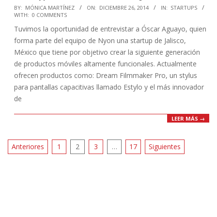
2014-
BY:
MÓNICA MARTÍNEZ
ON:
DICIEMBRE 26, 2014
IN:
STARTUPS
WITH:
0 COMMENTS
12-
Tuvimos la oportunidad de entrevistar a Óscar Aguayo, quien
26
forma parte del equipo de Nyon una startup de Jalisco,
México que tiene por objetivo crear la siguiente generación
de productos móviles altamente funcionales. Actualmente
ofrecen productos como: Dream Filmmaker Pro, un stylus
para pantallas capacitivas llamado Estylo y el más innovador
de
LEER MÁS →
Paginación
Anteriores
1
2
3
…
17
Siguientes
de
entradas