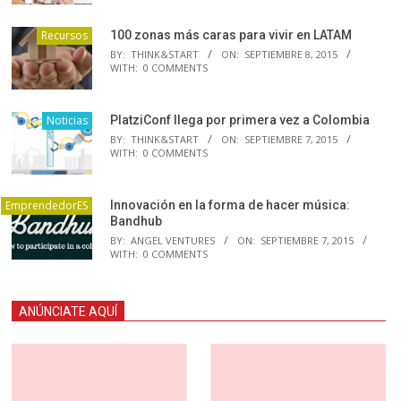
Recursos
100 zonas más caras para vivir en LATAM
BY:
THINK&START
ON:
SEPTIEMBRE 8, 2015
WITH:
0 COMMENTS
Noticias
PlatziConf llega por primera vez a Colombia
BY:
THINK&START
ON:
SEPTIEMBRE 7, 2015
WITH:
0 COMMENTS
EmprendedorES
Innovación en la forma de hacer música:
Bandhub
BY:
ANGEL VENTURES
ON:
SEPTIEMBRE 7, 2015
WITH:
0 COMMENTS
ANÚNCIATE AQUÍ