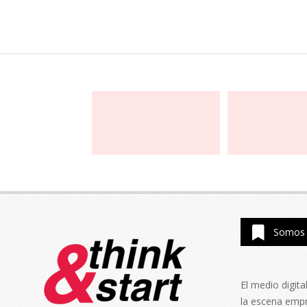
Somos 
El medio digit
la escena emp