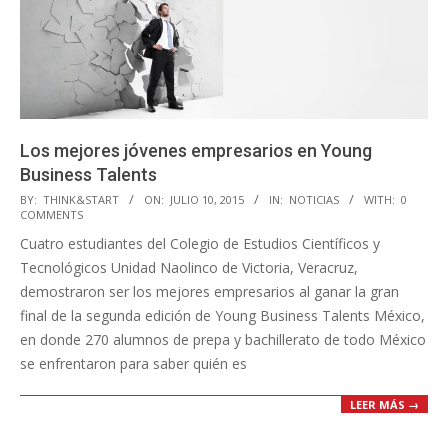
Los mejores jóvenes empresarios en Young
Business Talents
2015-
BY:
THINK&START
ON:
JULIO 10, 2015
IN:
NOTICIAS
WITH:
0
COMMENTS
07-
Cuatro estudiantes del Colegio de Estudios Científicos y
10
Tecnológicos Unidad Naolinco de Victoria, Veracruz,
demostraron ser los mejores empresarios al ganar la gran
final de la segunda edición de Young Business Talents México,
en donde 270 alumnos de prepa y bachillerato de todo México
se enfrentaron para saber quién es
LEER MÁS →