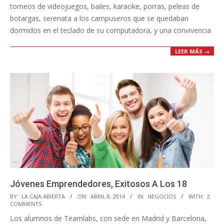
torneos de videojuegos, bailes, karaoke, porras, peleas de
botargas, serenata a los campuseros que se quedaban
dormidos en el teclado de su computadora, y una convivencia
LEER MÁS →
Jóvenes Emprendedores, Exitosos A Los 18
2014-
BY:
LA CAJA ABIERTA
ON:
ABRIL 8, 2014
IN:
NEGOCIOS
WITH:
2
COMMENTS
04-
Los alumnos de Teamlabs, con sede en Madrid y Barcelona,
08