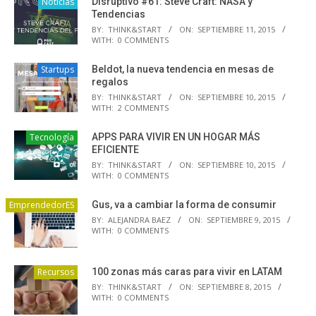
Noticias
Disruptivo #61: Steve Craft: NASA y
Tendencias
BY:
THINK&START
ON:
SEPTIEMBRE 11, 2015
WITH:
0 COMMENTS
Startups
Beldot, la nueva tendencia en mesas de
regalos
BY:
THINK&START
ON:
SEPTIEMBRE 10, 2015
WITH:
2 COMMENTS
Tecnología
APPS PARA VIVIR EN UN HOGAR MÁS
EFICIENTE
BY:
THINK&START
ON:
SEPTIEMBRE 10, 2015
WITH:
0 COMMENTS
EmprendedorES
Gus, va a cambiar la forma de consumir
BY:
ALEJANDRA BAEZ
ON:
SEPTIEMBRE 9, 2015
WITH:
0 COMMENTS
Recursos
100 zonas más caras para vivir en LATAM
BY:
THINK&START
ON:
SEPTIEMBRE 8, 2015
WITH:
0 COMMENTS