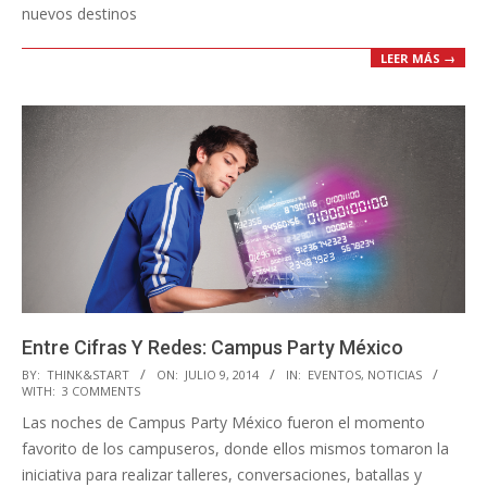
nuevos destinos
LEER MÁS →
Entre Cifras Y Redes: Campus Party México
2014-
BY:
THINK&START
ON:
JULIO 9, 2014
IN:
EVENTOS
,
NOTICIAS
WITH:
3 COMMENTS
07-
Las noches de Campus Party México fueron el momento
09
favorito de los campuseros, donde ellos mismos tomaron la
iniciativa para realizar talleres, conversaciones, batallas y