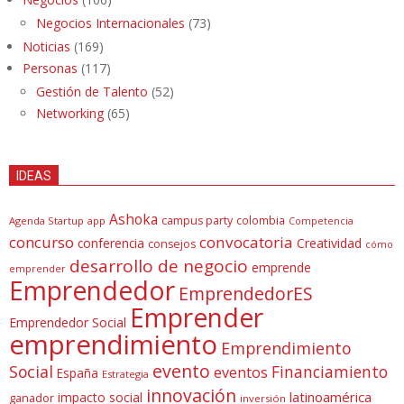
Negocios Internacionales
(73)
Noticias
(169)
Personas
(117)
Gestión de Talento
(52)
Networking
(65)
IDEAS
Ashoka
campus party
colombia
Agenda Startup
app
Competencia
concurso
convocatoria
conferencia
Creatividad
consejos
cómo
desarrollo de negocio
emprende
emprender
Emprendedor
EmprendedorES
Emprender
Emprendedor Social
emprendimiento
Emprendimiento
evento
Social
Financiamiento
eventos
España
Estrategia
innovación
latinoamérica
impacto social
ganador
inversión