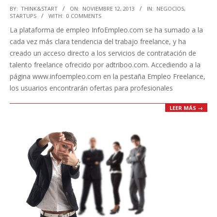
2013-
BY:
THINK&START
ON:
NOVIEMBRE 12, 2013
IN:
NEGOCIOS
,
STARTUPS
WITH:
0 COMMENTS
11-
La plataforma de empleo InfoEmpleo.com se ha sumado a la
12
cada vez más clara tendencia del trabajo freelance, y ha
creado un acceso directo a los servicios de contratación de
talento freelance ofrecido por adtriboo.com. Accediendo a la
página www.infoempleo.com en la pestaña Empleo Freelance,
los usuarios encontrarán ofertas para profesionales
LEER MÁS →