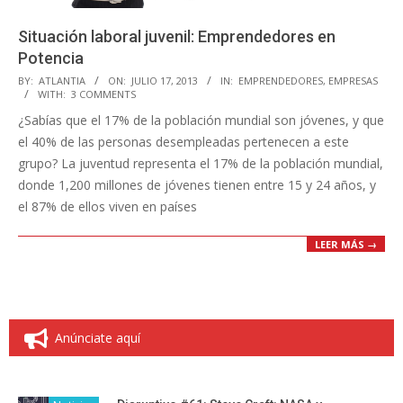
Situación laboral juvenil: Emprendedores en
Potencia
2013-
BY:
ATLANTIA
ON:
JULIO 17, 2013
IN:
EMPRENDEDORES
,
EMPRESAS
WITH:
3 COMMENTS
07-
¿Sabías que el 17% de la población mundial son jóvenes, y que
17
el 40% de las personas desempleadas pertenecen a este
grupo? La juventud representa el 17% de la población mundial,
donde 1,200 millones de jóvenes tienen entre 15 y 24 años, y
el 87% de ellos viven en países
LEER MÁS →
Anúnciate aquí