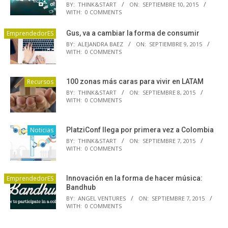
BY:
THINK&START
ON:
SEPTIEMBRE 10, 2015
WITH:
0 COMMENTS
EmprendedorES
Gus, va a cambiar la forma de consumir
BY:
ALEJANDRA BAEZ
ON:
SEPTIEMBRE 9, 2015
WITH:
0 COMMENTS
Recursos
100 zonas más caras para vivir en LATAM
BY:
THINK&START
ON:
SEPTIEMBRE 8, 2015
WITH:
0 COMMENTS
Noticias
PlatziConf llega por primera vez a Colombia
BY:
THINK&START
ON:
SEPTIEMBRE 7, 2015
WITH:
0 COMMENTS
EmprendedorES
Innovación en la forma de hacer música:
Bandhub
BY:
ANGEL VENTURES
ON:
SEPTIEMBRE 7, 2015
WITH:
0 COMMENTS