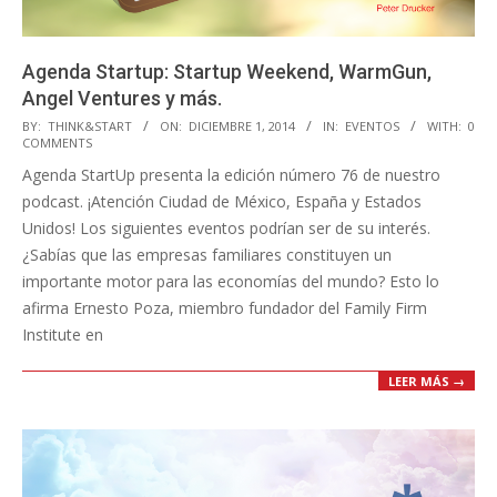
Agenda Startup: Startup Weekend, WarmGun,
Angel Ventures y más.
2014-
BY:
THINK&START
ON:
DICIEMBRE 1, 2014
IN:
EVENTOS
WITH:
0
COMMENTS
12-
Agenda StartUp presenta la edición número 76 de nuestro
01
podcast. ¡Atención Ciudad de México, España y Estados
Unidos! Los siguientes eventos podrían ser de su interés.
¿Sabías que las empresas familiares constituyen un
importante motor para las economías del mundo? Esto lo
afirma Ernesto Poza, miembro fundador del Family Firm
Institute en
LEER MÁS →