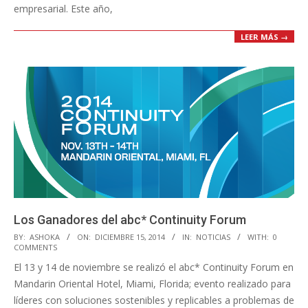
empresarial. Este año,
LEER MÁS →
Los Ganadores del abc* Continuity Forum
2014-
BY:
ASHOKA
ON:
DICIEMBRE 15, 2014
IN:
NOTICIAS
WITH:
0
COMMENTS
12-
El 13 y 14 de noviembre se realizó el abc* Continuity Forum en
15
Mandarin Oriental Hotel, Miami, Florida; evento realizado para
líderes con soluciones sostenibles y replicables a problemas de