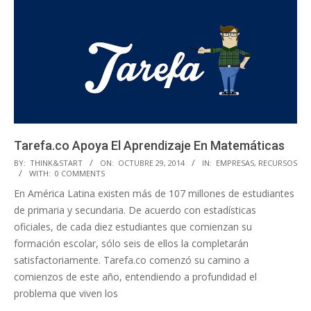
Tarefa.co Apoya El Aprendizaje En Matemáticas
2014-
BY:
THINK&START
ON:
OCTUBRE 29, 2014
IN:
EMPRESAS
,
RECURSOS
WITH:
0 COMMENTS
10-
En América Latina existen más de 107 millones de estudiantes
29
de primaria y secundaria. De acuerdo con estadísticas
oficiales, de cada diez estudiantes que comienzan su
formación escolar, sólo seis de ellos la completarán
satisfactoriamente. Tarefa.co comenzó su camino a
comienzos de este año, entendiendo a profundidad el
problema que viven los