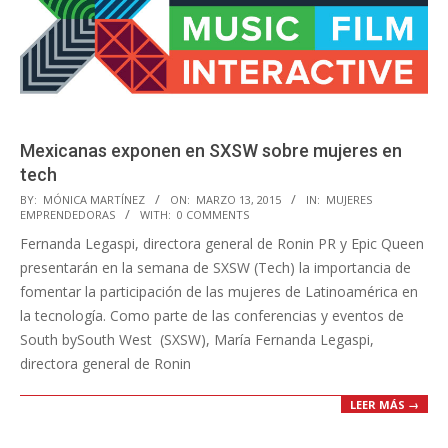
Mexicanas exponen en SXSW sobre mujeres en
tech
2015-
BY:
MÓNICA MARTÍNEZ
ON:
MARZO 13, 2015
IN:
MUJERES
EMPRENDEDORAS
WITH:
0 COMMENTS
03-
Fernanda Legaspi, directora general de Ronin PR y Epic Queen
13
presentarán en la semana de SXSW (Tech) la importancia de
fomentar la participación de las mujeres de Latinoamérica en
la tecnología. Como parte de las conferencias y eventos de
South bySouth West (SXSW), María Fernanda Legaspi,
directora general de Ronin
LEER MÁS →