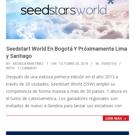
Seedstart World En Bogotá Y Próximamente Lima
y Santiago
2014-
BY:
MÓNICA MARTÍNEZ
ON:
OCTUBRE 29, 2014
IN:
EVENTOS
WITH:
1 COMMENT
10-
Después de una exitosa primera edición en el año 2013 a
29
través de 20 ciudades, Seedstart World (SSW) amplió su
competencia de forma masiva a más de 30 países. Y ahora es
el turno de Latinoamérica. Los ganadores regionales son
invitados de nuevo a Ginebra para lanzar sus iniciativas con
LEER MÁS →