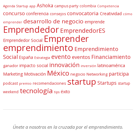
Ashoka
campus party
colombia
Agenda Startup
app
Competencia
concurso
convocatoria
conferencia
Creatividad
consejos
cómo
desarrollo de negocio
emprende
emprender
Emprendedor
EmprendedorES
Emprender
Emprendedor Social
emprendimiento
Emprendimiento
evento
Social
Financiamiento
eventos
España
Estrategia
innovación
latinoamérica
impacto social
ganador
inversión
México
participa
Marketing
Motivación
negocio
Networking
startup
Startups
podcast
recomendaciones
startup
premio
tecnología
éxito
weekend
tips
Únete a nosotros en la cruzada por el emprendimiento.