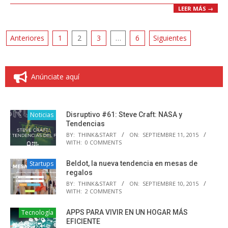
LEER MÁS →
Paginación
Anteriores
1
2
3
…
6
Siguientes
de
entradas
Anúnciate aquí
Noticias
Disruptivo #61: Steve Craft: NASA y
Tendencias
BY:
THINK&START
ON:
SEPTIEMBRE 11, 2015
WITH:
0 COMMENTS
Startups
Beldot, la nueva tendencia en mesas de
regalos
BY:
THINK&START
ON:
SEPTIEMBRE 10, 2015
WITH:
2 COMMENTS
Tecnología
APPS PARA VIVIR EN UN HOGAR MÁS
EFICIENTE