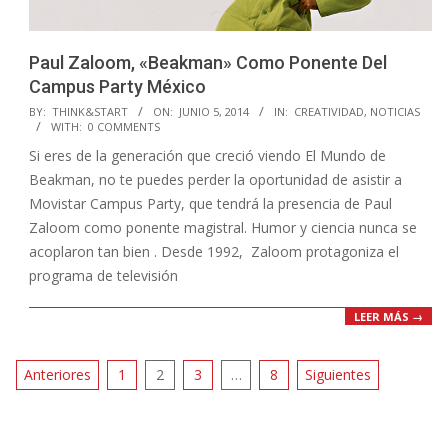
Paul Zaloom, «Beakman» Como Ponente Del
Campus Party México
2014-
BY:
THINK&START
ON:
JUNIO 5, 2014
IN:
CREATIVIDAD
,
NOTICIAS
WITH:
0 COMMENTS
06-
Si eres de la generación que creció viendo El Mundo de
05
Beakman, no te puedes perder la oportunidad de asistir a
Movistar Campus Party, que tendrá la presencia de Paul
Zaloom como ponente magistral. Humor y ciencia nunca se
acoplaron tan bien . Desde 1992, Zaloom protagoniza el
programa de televisión
LEER MÁS →
Paginación
Anteriores
1
2
3
…
8
Siguientes
de
entradas