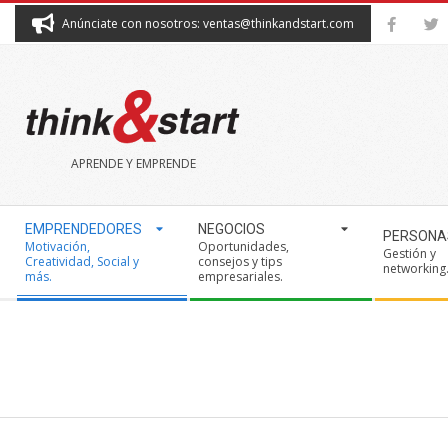
Skip
Anúnciate con nosotros: ventas@thinkandstart.com
to
content
THINK&START
APRENDE Y EMPRENDE
Secondary
EMPRENDEDORES
NEGOCIOS
PERSONA
Navigation
Motivación,
Oportunidades,
Gestión y
Creatividad, Social y
consejos y tips
Menu
networking
más.
empresariales.