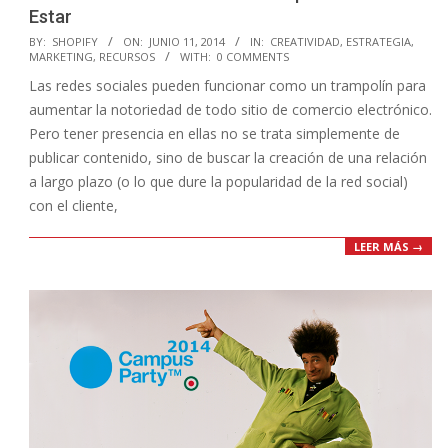
Estar
2014-
BY:
SHOPIFY
ON:
JUNIO 11, 2014
IN:
CREATIVIDAD
,
ESTRATEGIA
,
MARKETING
,
RECURSOS
WITH:
0 COMMENTS
06-
Las redes sociales pueden funcionar como un trampolín para
11
aumentar la notoriedad de todo sitio de comercio electrónico.
Pero tener presencia en ellas no se trata simplemente de
publicar contenido, sino de buscar la creación de una relación
a largo plazo (o lo que dure la popularidad de la red social)
con el cliente,
LEER MÁS →