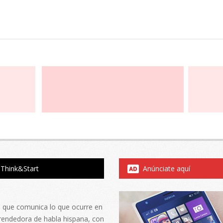
Think&Start
Anúnciate aquí
al que comunica lo que ocurre en
rendedora de habla hispana, con