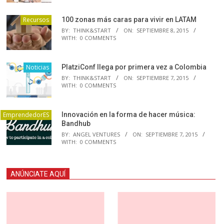
Recursos
100 zonas más caras para vivir en LATAM
BY:
THINK&START
ON:
SEPTIEMBRE 8, 2015
WITH:
0 COMMENTS
Noticias
PlatziConf llega por primera vez a Colombia
BY:
THINK&START
ON:
SEPTIEMBRE 7, 2015
WITH:
0 COMMENTS
EmprendedorES
Innovación en la forma de hacer música:
Bandhub
BY:
ANGEL VENTURES
ON:
SEPTIEMBRE 7, 2015
WITH:
0 COMMENTS
ANÚNCIATE AQUÍ