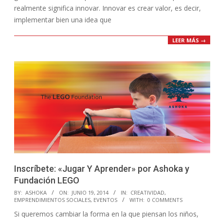
realmente significa innovar. Innovar es crear valor, es decir,
implementar bien una idea que
LEER MÁS →
Inscríbete: «Jugar Y Aprender» por Ashoka y
Fundación LEGO
2014-
BY:
ASHOKA
ON:
JUNIO 19, 2014
IN:
CREATIVIDAD
,
EMPRENDIMIENTOS SOCIALES
,
EVENTOS
WITH:
0 COMMENTS
06-
Si queremos cambiar la forma en la que piensan los niños,
19