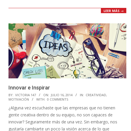
LEER MÁS →
Innovar e Inspirar
2014-
BY:
VICTORIA 147
ON:
JULIO 16, 2014
IN:
CREATIVIDAD
,
MOTIVACIÓN
WITH:
0 COMMENTS
07-
¿Alguna vez escuchaste que las empresas que no tienen
16
gente creativa dentro de su equipo, no son capaces de
innovar? Seguramente más de una vez. Sin embargo, nos
gustaría cambiarte un poco la visión acerca de lo que