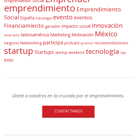
Emprendedor Social
emprendimiento
Emprendimiento
evento
Social
eventos
España
Estrategia
innovación
Financiamiento
impacto social
ganador
México
latinoamérica
Marketing
Motivación
inversión
participa
negocio
Networking
podcast
recomendaciones
premio
startup
tecnología
Startups
startup weekend
tips
éxito
Únete a nosotros en la cruzada por el emprendimiento.
CONTÁCTANOS