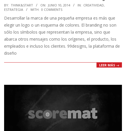
2014-
BY:
THINK&START
ON:
JUNIO 10, 2014
IN:
CREATIVIDAD
,
ESTRATEGIA
WITH:
0 COMMENTS
06-
Desarrollar la marca de una pequeña empresa es más que
10
elegir un logo o un esquema de colores. El branding no son
sólo los símbolos que representan la empresa, sino que
abarca otros mensajes como los orígenes, el producto, los
empleados e incluso los clientes. 99designs, la plataforma de
diseño
LEER MÁS →