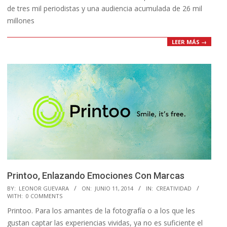
de tres mil periodistas y una audiencia acumulada de 26 mil
millones
LEER MÁS →
Printoo, Enlazando Emociones Con Marcas
2014-
BY:
LEONOR GUEVARA
ON:
JUNIO 11, 2014
IN:
CREATIVIDAD
WITH:
0 COMMENTS
06-
Printoo. Para los amantes de la fotografía o a los que les
11
gustan captar las experiencias vividas, ya no es suficiente el