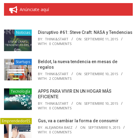
Anúnciate aquí
Noticias
Disruptivo #61: Steve Craft: NASA y Tendencias
BY:
THINK&START
ON:
SEPTIEMBRE 11, 2015
WITH:
0 COMMENTS
Startups
Beldot, la nueva tendencia en mesas de
regalos
BY:
THINK&START
ON:
SEPTIEMBRE 10, 2015
WITH:
2 COMMENTS
Tecnología
APPS PARA VIVIR EN UN HOGAR MÁS
EFICIENTE
BY:
THINK&START
ON:
SEPTIEMBRE 10, 2015
WITH:
0 COMMENTS
EmprendedorES
Gus, va a cambiar la forma de consumir
BY:
ALEJANDRA BAEZ
ON:
SEPTIEMBRE 9, 2015
WITH:
0 COMMENTS