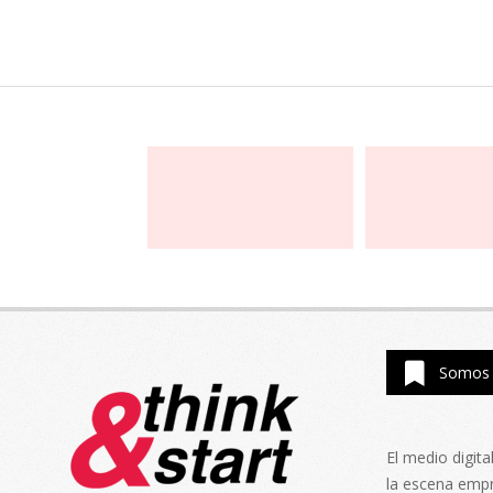
Somos 
El medio digit
la escena emp