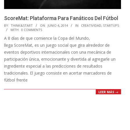
ScoreMat: Plataforma Para Fanáticos Del Fútbol
2014-
BY:
THINK&START
ON:
JUNIO 4, 2014
IN:
CREATIVIDAD
,
STARTUPS
WITH:
0 COMMENTS
06-
A 8 días de que comience la Copa del Mundo,
04
llega ScoreMat, es un juego social que gira alrededor de
eventos deportivos internacionales con una mecánica de
participación única, emocionante y divertida al agregarle un
ingrediente especial a las predicciones de resultados
tradicionales. El juego consiste en acertar marcadores de
fútbol frente
LEER MÁS →