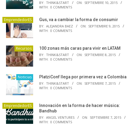
BY:
THINK&START
ON:
SEPTIEMBRE 10, 2015
WITH:
0 COMMENTS
EmprendedorES
Gus, va a cambiar la forma de consumir
BY:
ALEJANDRA BAEZ
ON:
SEPTIEMBRE 9, 2015
WITH:
0 COMMENTS
Recursos
100 zonas más caras para vivir en LATAM
BY:
THINK&START
ON:
SEPTIEMBRE 8, 2015
WITH:
0 COMMENTS
Noticias
PlatziConf llega por primera vez a Colombia
BY:
THINK&START
ON:
SEPTIEMBRE 7, 2015
WITH:
0 COMMENTS
EmprendedorES
Innovación en la forma de hacer música:
Bandhub
BY:
ANGEL VENTURES
ON:
SEPTIEMBRE 7, 2015
WITH:
0 COMMENTS