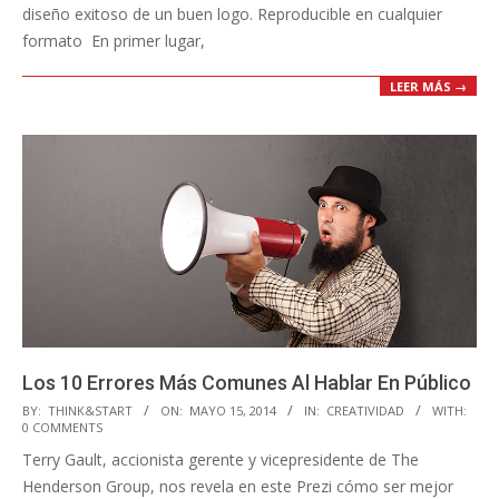
diseño exitoso de un buen logo. Reproducible en cualquier
formato En primer lugar,
LEER MÁS →
Los 10 Errores Más Comunes Al Hablar En Público
2014-
BY:
THINK&START
ON:
MAYO 15, 2014
IN:
CREATIVIDAD
WITH:
0 COMMENTS
05-
Terry Gault, accionista gerente y vicepresidente de The
15
Henderson Group, nos revela en este Prezi cómo ser mejor