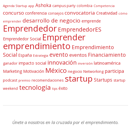
Ashoka
campus party
colombia
Agenda Startup
app
Competencia
concurso
convocatoria
conferencia
Creatividad
consejos
cómo
desarrollo de negocio
emprende
emprender
Emprendedor
EmprendedorES
Emprender
Emprendedor Social
emprendimiento
Emprendimiento
evento
Social
Financiamiento
eventos
España
Estrategia
innovación
latinoamérica
impacto social
ganador
inversión
México
participa
Marketing
Motivación
negocio
Networking
startup
Startups
podcast
recomendaciones
startup
premio
tecnología
éxito
weekend
tips
Únete a nosotros en la cruzada por el emprendimiento.