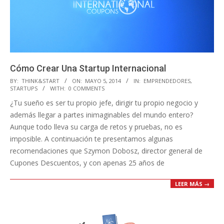
Cómo Crear Una Startup Internacional
2014-
BY:
THINK&START
ON:
MAYO 5, 2014
IN:
EMPRENDEDORES
,
STARTUPS
WITH:
0 COMMENTS
05-
¿Tu sueño es ser tu propio jefe, dirigir tu propio negocio y
05
además llegar a partes inimaginables del mundo entero?
Aunque todo lleva su carga de retos y pruebas, no es
imposible. A continuación te presentamos algunas
recomendaciones que Szymon Dobosz, director general de
Cupones Descuentos, y con apenas 25 años de
LEER MÁS →