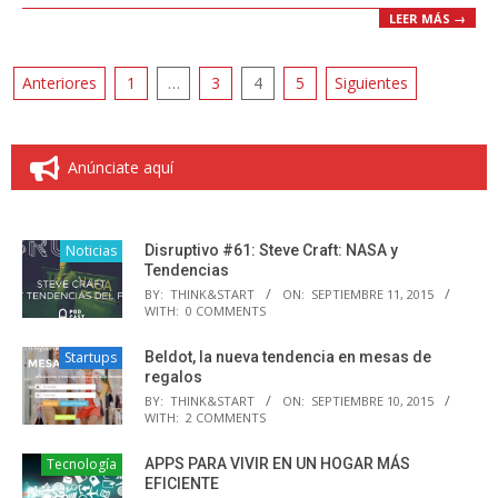
LEER MÁS →
Paginación
Anteriores
1
…
3
4
5
Siguientes
de
entradas
Anúnciate aquí
Noticias
Disruptivo #61: Steve Craft: NASA y
Tendencias
BY:
THINK&START
ON:
SEPTIEMBRE 11, 2015
WITH:
0 COMMENTS
Startups
Beldot, la nueva tendencia en mesas de
regalos
BY:
THINK&START
ON:
SEPTIEMBRE 10, 2015
WITH:
2 COMMENTS
Tecnología
APPS PARA VIVIR EN UN HOGAR MÁS
EFICIENTE