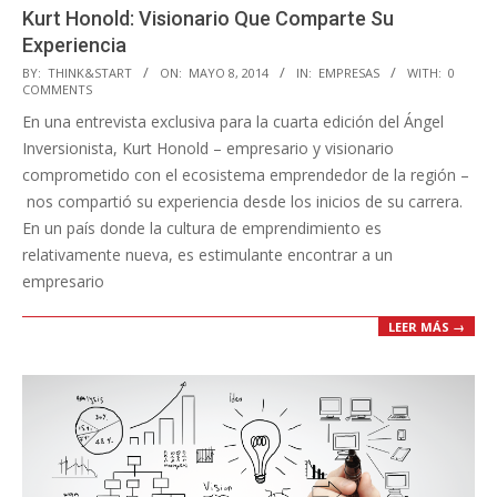
Kurt Honold: Visionario Que Comparte Su
Experiencia
2014-
BY:
THINK&START
ON:
MAYO 8, 2014
IN:
EMPRESAS
WITH:
0
COMMENTS
05-
En una entrevista exclusiva para la cuarta edición del Ángel
08
Inversionista, Kurt Honold – empresario y visionario
comprometido con el ecosistema emprendedor de la región –
nos compartió su experiencia desde los inicios de su carrera.
En un país donde la cultura de emprendimiento es
relativamente nueva, es estimulante encontrar a un
empresario
LEER MÁS →