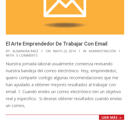
El Arte Emprendedor De Trabajar Con Email
2014-
BY:
ALEJANDRA BAEZ
ON:
MAYO 22, 2014
IN:
ADMINISTRACIÓN
WITH:
0 COMMENTS
05-
Nuestra jornada laboral usualmente comienza revisando
22
nuestra bandeja del correo electrónico. Hoy, emprendedor,
quiero compartir contigo algunas recomendaciones que me
han ayudado a obtener mejores resultados al trabajar con
email. 1. Cuando envíes un correo electrónico ten un objetivo
real y especifico. Si deseas obtener resultados cuando envías
un correo,
LEER MÁS →