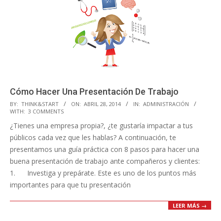
Cómo Hacer Una Presentación De Trabajo
2014-
BY:
THINK&START
ON:
ABRIL 28, 2014
IN:
ADMINISTRACIÓN
WITH:
3 COMMENTS
04-
¿Tienes una empresa propia?, ¿te gustaría impactar a tus
28
públicos cada vez que les hablas? A continuación, te
presentamos una guía práctica con 8 pasos para hacer una
buena presentación de trabajo ante compañeros y clientes:
1. Investiga y prepárate. Este es uno de los puntos más
importantes para que tu presentación
LEER MÁS →