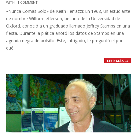
WITH:
1 COMMENT
05-
«Nunca Comas Solo» de Keith Ferrazzi: En 1968, un estudiante
09
de nombre William Jefferson, becario de la Universidad de
Oxford, conoció a un graduado llamado Jeffrey Stamps en una
fiesta. Durante la plática anotó los datos de Stamps en una
agenda negra de bolsillo. Este, intrigado, le preguntó el por
qué
LEER MÁS →