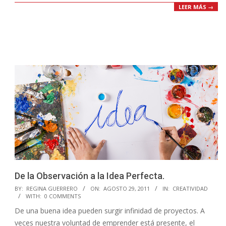
LEER MÁS →
De la Observación a la Idea Perfecta.
2011-
BY:
REGINA GUERRERO
ON:
AGOSTO 29, 2011
IN:
CREATIVIDAD
WITH:
0 COMMENTS
08-
De una buena idea pueden surgir infinidad de proyectos. A
29
veces nuestra voluntad de emprender está presente, el