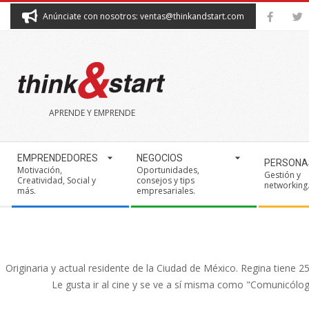
Skip
Anúnciate con nosotros: ventas@thinkandstart.com
to
content
THINK&START
APRENDE Y EMPRENDE
Secondary
EMPRENDEDORES
NEGOCIOS
PERSONA
Navigation
Motivación,
Oportunidades,
Gestión y
Creatividad, Social y
consejos y tips
Menu
networking
más.
empresariales.
Originaria y actual residente de la Ciudad de México. Regina tiene
Le gusta ir al cine y se ve a sí misma como "Comunicóloga 