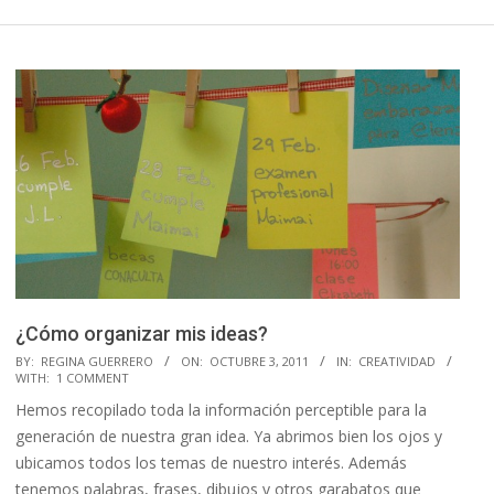
¿Cómo organizar mis ideas?
2011-
BY:
REGINA GUERRERO
ON:
OCTUBRE 3, 2011
IN:
CREATIVIDAD
WITH:
1 COMMENT
10-
Hemos recopilado toda la información perceptible para la
03
generación de nuestra gran idea. Ya abrimos bien los ojos y
ubicamos todos los temas de nuestro interés. Además
tenemos palabras, frases, dibujos y otros garabatos que