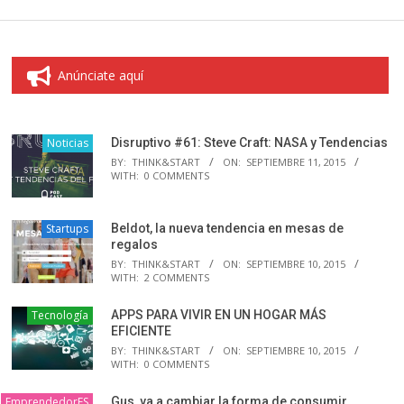
Anúnciate aquí
Noticias
Disruptivo #61: Steve Craft: NASA y Tendencias
BY:
THINK&START
ON:
SEPTIEMBRE 11, 2015
WITH:
0 COMMENTS
Startups
Beldot, la nueva tendencia en mesas de
regalos
BY:
THINK&START
ON:
SEPTIEMBRE 10, 2015
WITH:
2 COMMENTS
Tecnología
APPS PARA VIVIR EN UN HOGAR MÁS
EFICIENTE
BY:
THINK&START
ON:
SEPTIEMBRE 10, 2015
WITH:
0 COMMENTS
EmprendedorES
Gus, va a cambiar la forma de consumir