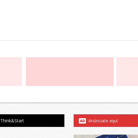
Think&Start
Anúnciate aquí