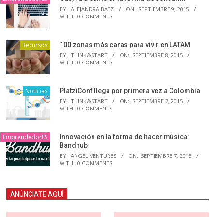
BY:
ALEJANDRA BAEZ
ON:
SEPTIEMBRE 9, 2015
WITH:
0 COMMENTS
Recursos
100 zonas más caras para vivir en LATAM
BY:
THINK&START
ON:
SEPTIEMBRE 8, 2015
WITH:
0 COMMENTS
Noticias
PlatziConf llega por primera vez a Colombia
BY:
THINK&START
ON:
SEPTIEMBRE 7, 2015
WITH:
0 COMMENTS
EmprendedorES
Innovación en la forma de hacer música:
Bandhub
BY:
ANGEL VENTURES
ON:
SEPTIEMBRE 7, 2015
WITH:
0 COMMENTS
ANÚNCIATE AQUÍ