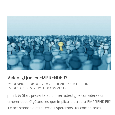
Video: ¿Qué es EMPRENDER?
2011-
BY:
REGINA GUERRERO
ON:
DICIEMBRE 16, 2011
IN:
EMPRENDEDORES
WITH:
0 COMMENTS
12-
¡Think & Start presenta su primer video! ¿Te consideras un
16
emprendedor? ¿Conoces qué implica la palabra EMPRENDER?
Te acercamos a este tema. Esperamos tus comentarios.