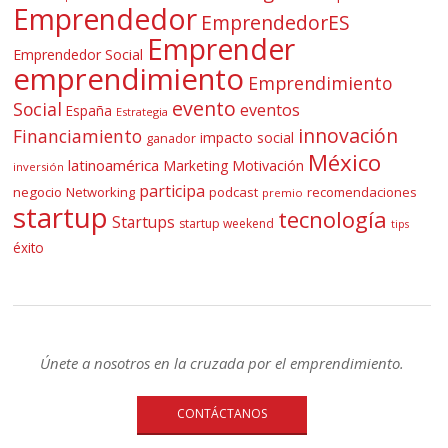
Emprendedor
EmprendedorES
Emprender
Emprendedor Social
emprendimiento
Emprendimiento
evento
Social
eventos
España
Estrategia
innovación
Financiamiento
impacto social
ganador
México
latinoamérica
Marketing
Motivación
inversión
participa
negocio
Networking
podcast
recomendaciones
premio
startup
tecnología
Startups
startup weekend
tips
éxito
Únete a nosotros en la cruzada por el emprendimiento.
CONTÁCTANOS