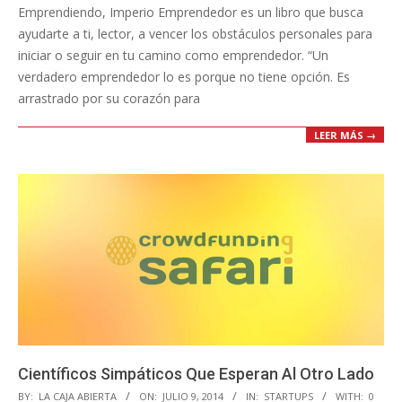
Emprendiendo, Imperio Emprendedor es un libro que busca
ayudarte a ti, lector, a vencer los obstáculos personales para
iniciar o seguir en tu camino como emprendedor. “Un
verdadero emprendedor lo es porque no tiene opción. Es
arrastrado por su corazón para
LEER MÁS →
Científicos Simpáticos Que Esperan Al Otro Lado
2014-
BY:
LA CAJA ABIERTA
ON:
JULIO 9, 2014
IN:
STARTUPS
WITH:
0