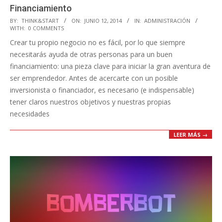
Financiamiento
2014-
BY:
THINK&START
ON:
JUNIO 12, 2014
IN:
ADMINISTRACIÓN
WITH:
0 COMMENTS
06-
Crear tu propio negocio no es fácil, por lo que siempre
12
necesitarás ayuda de otras personas para un buen
financiamiento: una pieza clave para iniciar la gran aventura de
ser emprendedor. Antes de acercarte con un posible
inversionista o financiador, es necesario (e indispensable)
tener claros nuestros objetivos y nuestras propias
necesidades
LEER MÁS →