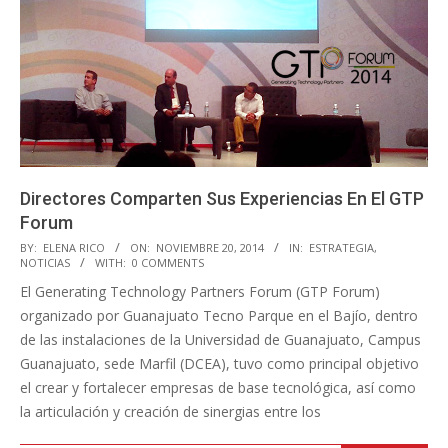
Directores Comparten Sus Experiencias En El GTP
Forum
2014-
BY:
ELENA RICO
ON:
NOVIEMBRE 20, 2014
IN:
ESTRATEGIA
,
NOTICIAS
WITH:
0 COMMENTS
11-
El Generating Technology Partners Forum (GTP Forum)
20
organizado por Guanajuato Tecno Parque en el Bajío, dentro
de las instalaciones de la Universidad de Guanajuato, Campus
Guanajuato, sede Marfil (DCEA), tuvo como principal objetivo
el crear y fortalecer empresas de base tecnológica, así como
la articulación y creación de sinergias entre los