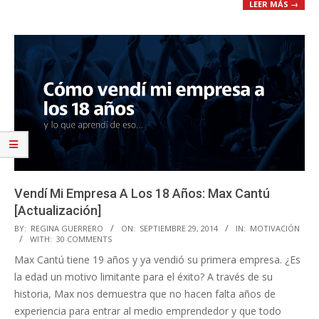
LEER MÁS →
Vendí Mi Empresa A Los 18 Años: Max Cantú
[Actualización]
2014-
BY:
REGINA GUERRERO
ON:
SEPTIEMBRE 29, 2014
IN:
MOTIVACIÓN
WITH:
30 COMMENTS
09-
Max Cantú tiene 19 años y ya vendió su primera empresa. ¿Es
29
la edad un motivo limitante para el éxito? A través de su
historia, Max nos demuestra que no hacen falta años de
experiencia para entrar al medio emprendedor y que todo