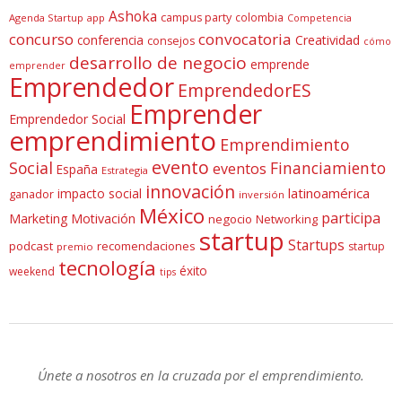
Ashoka
campus party
colombia
Agenda Startup
app
Competencia
concurso
convocatoria
conferencia
Creatividad
consejos
cómo
desarrollo de negocio
emprende
emprender
Emprendedor
EmprendedorES
Emprender
Emprendedor Social
emprendimiento
Emprendimiento
evento
Social
Financiamiento
eventos
España
Estrategia
innovación
latinoamérica
impacto social
ganador
inversión
México
participa
Marketing
Motivación
negocio
Networking
startup
Startups
podcast
recomendaciones
startup
premio
tecnología
éxito
weekend
tips
Únete a nosotros en la cruzada por el emprendimiento.