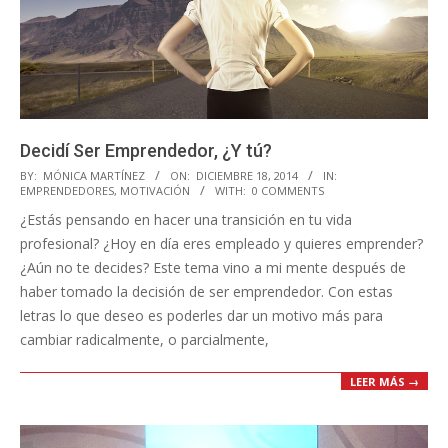
Decidí Ser Emprendedor, ¿Y tú?
2014-
BY:
MÓNICA MARTÍNEZ
ON:
DICIEMBRE 18, 2014
IN:
EMPRENDEDORES
,
MOTIVACIÓN
WITH:
0 COMMENTS
12-
¿Estás pensando en hacer una transición en tu vida
18
profesional? ¿Hoy en día eres empleado y quieres emprender?
¿Aún no te decides? Este tema vino a mi mente después de
haber tomado la decisión de ser emprendedor. Con estas
letras lo que deseo es poderles dar un motivo más para
cambiar radicalmente, o parcialmente,
LEER MÁS →