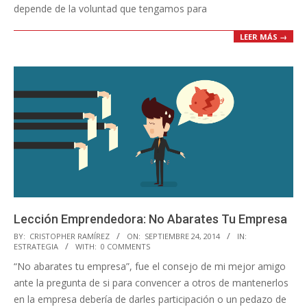
depende de la voluntad que tengamos para
LEER MÁS →
Lección Emprendedora: No Abarates Tu Empresa
2014-
BY:
CRISTOPHER RAMÍREZ
ON:
SEPTIEMBRE 24, 2014
IN:
ESTRATEGIA
WITH:
0 COMMENTS
09-
“No abarates tu empresa”, fue el consejo de mi mejor amigo
24
ante la pregunta de si para convencer a otros de mantenerlos
en la empresa debería de darles participación o un pedazo de