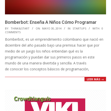
Bomberbot: Enseña A Niños Cómo Programar
2014-
BY:
THINK&START
ON:
MAYO 30, 2014
IN:
STARTUPS
WITH:
0
COMMENTS
05-
Bomberbot, es un emprendimiento colombiano que nació en
30
diciembre del año pasado bajo una premisa: hacer que por
medio de un juego los niños entiendan qué es la
programación y puedan dar sus primeros pasos en este
mundo de una manera divertida y sencilla. A través
de conocer los conceptos básicos de programación,
LEER MÁS →