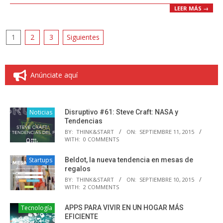
LEER MÁS →
Paginación
1
2
3
Siguientes
de
entradas
Anúnciate aquí
Noticias
Disruptivo #61: Steve Craft: NASA y
Tendencias
BY:
THINK&START
ON:
SEPTIEMBRE 11, 2015
WITH:
0 COMMENTS
Startups
Beldot, la nueva tendencia en mesas de
regalos
BY:
THINK&START
ON:
SEPTIEMBRE 10, 2015
WITH:
2 COMMENTS
Tecnología
APPS PARA VIVIR EN UN HOGAR MÁS
EFICIENTE