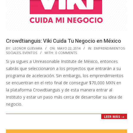
Crowdtianguis: Viki Cuida Tu Negocio en México
2014-
BY:
LEONOR GUEVARA
ON:
MAYO 22, 2014
IN:
EMPRENDIMIENTOS
SOCIALES
,
EVENTOS
WITH:
0 COMMENTS
05-
Si ya sigues a Unreasonable Institute de México, entonces
22
sabrás que seleccionaron a los proyectos que entrarán a su
programa de aceleración. Sin embargo, los emprendimientos
se encuentran en el reto final de conseguir $70,000 MXN en
la plataforma Crowdtianguis y de esta manera entrar al
Instituto y estar un paso más cerca de desarrollar su idea de
negocio.
LEER MÁS →