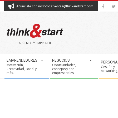
Skip
Anúnciate con nosotros: ventas@thinkandstart.com
to
content
THINK&START
APRENDE Y EMPRENDE
Secondary
EMPRENDEDORES
NEGOCIOS
PERSONA
Navigation
Motivación,
Oportunidades,
Gestión y
Creatividad, Social y
consejos y tips
Menu
networking
más.
empresariales.