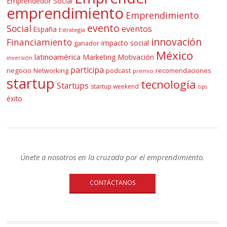
Emprendedor Social
emprendimiento
Emprendimiento
evento
Social
eventos
España
Estrategia
innovación
Financiamiento
impacto social
ganador
México
latinoamérica
Marketing
Motivación
inversión
participa
negocio
Networking
podcast
recomendaciones
premio
startup
tecnología
Startups
startup weekend
tips
éxito
Únete a nosotros en la cruzada por el emprendimiento.
CONTÁCTANOS