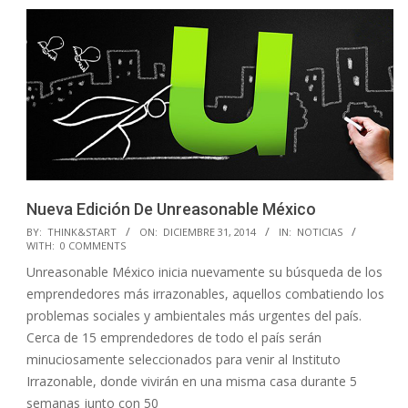
Nueva Edición De Unreasonable México
2014-
BY:
THINK&START
ON:
DICIEMBRE 31, 2014
IN:
NOTICIAS
WITH:
0 COMMENTS
12-
Unreasonable México inicia nuevamente su búsqueda de los
31
emprendedores más irrazonables, aquellos combatiendo los
problemas sociales y ambientales más urgentes del país.
Cerca de 15 emprendedores de todo el país serán
minuciosamente seleccionados para venir al Instituto
Irrazonable, donde vivirán en una misma casa durante 5
semanas junto con 50