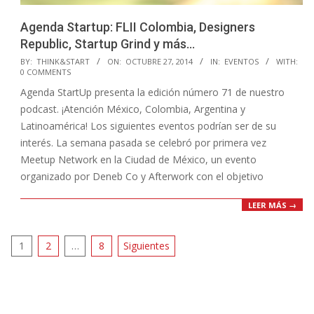
Agenda Startup: FLII Colombia, Designers
Republic, Startup Grind y más…
2014-
BY:
THINK&START
ON:
OCTUBRE 27, 2014
IN:
EVENTOS
WITH:
0 COMMENTS
10-
Agenda StartUp presenta la edición número 71 de nuestro
27
podcast. ¡Atención México, Colombia, Argentina y
Latinoamérica! Los siguientes eventos podrían ser de su
interés. La semana pasada se celebró por primera vez
Meetup Network en la Ciudad de México, un evento
organizado por Deneb Co y Afterwork con el objetivo
LEER MÁS →
Paginación
1
2
…
8
Siguientes
de
entradas