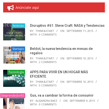
Anúnciate aquí
Noticias
Disruptivo #61: Steve Craft: NASA y Tendencias
BY:
THINK&START
ON:
SEPTIEMBRE 11, 2015
WITH:
0 COMMENTS
Startups
Beldot, la nueva tendencia en mesas de
regalos
BY:
THINK&START
ON:
SEPTIEMBRE 10, 2015
WITH:
2 COMMENTS
Tecnología
APPS PARA VIVIR EN UN HOGAR MÁS
EFICIENTE
BY:
THINK&START
ON:
SEPTIEMBRE 10, 2015
WITH:
0 COMMENTS
EmprendedorES
Gus, va a cambiar la forma de consumir
BY:
ALEJANDRA BAEZ
ON:
SEPTIEMBRE 9, 2015
WITH:
0 COMMENTS