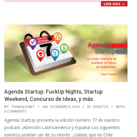
LEER MÁS →
Agenda Startup: FuckUp Nights, Startup
Weekend, Concurso de Ideas, y más.
2014-
BY:
THINK&START
ON:
DICIEMBRE 8, 2014
IN:
EVENTOS
WITH:
0 COMMENTS
12-
Agenda StartUp presenta la edición número 77 de nuestro
08
podcast. ¡Atención Latinoamérica y España! Los siguientes
eventos podrían ser de su interés. ¿Sabías que en Chile