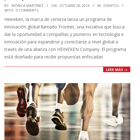
2014-
BY:
MÓNICA MARTÍNEZ
ON:
OCTUBRE 28, 2014
IN:
EVENTOS
WITH:
0 COMMENTS
10-
Heineken, la marca de cerveza lanza un programa de
28
innovación global llamado Frontier, una iniciativa que busca
dar la oportunidad a compañías y pioneros en tecnología e
innovación para expandirse y conectarse a nivel global a
través de una alianza con HEINEKEN Company. El programa
está diseñado para recibir propuestas enfocadas
LEER MÁS →