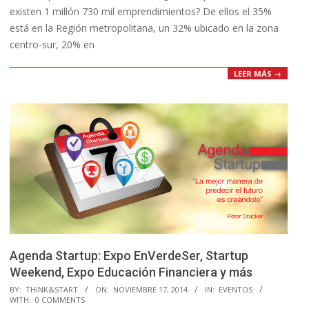
existen 1 millón 730 mil emprendimientos? De ellos el 35%
está en la Región metropolitana, un 32% ubicado en la zona
centro-sur, 20% en
LEER MÁS →
Agenda Startup: Expo EnVerdeSer, Startup
Weekend, Expo Educación Financiera y más
2014-
BY:
THINK&START
ON:
NOVIEMBRE 17, 2014
IN:
EVENTOS
WITH:
0 COMMENTS
11-