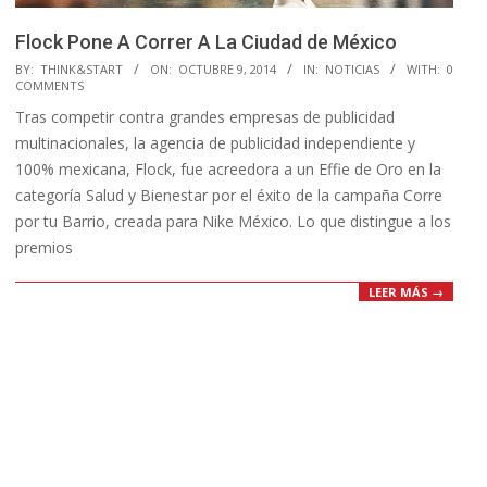
Flock Pone A Correr A La Ciudad de México
2014-
BY:
THINK&START
ON:
OCTUBRE 9, 2014
IN:
NOTICIAS
WITH:
0
COMMENTS
10-
Tras competir contra grandes empresas de publicidad
09
multinacionales, la agencia de publicidad independiente y
100% mexicana, Flock, fue acreedora a un Effie de Oro en la
categoría Salud y Bienestar por el éxito de la campaña Corre
por tu Barrio, creada para Nike México. Lo que distingue a los
premios
LEER MÁS →