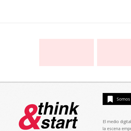
Somos 
El medio digit
la escena emp