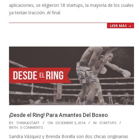
aplicaciones, se eligieron 18 startups, la mayoría de los cuales
ya tenían tracción. Al final
LEER MÁS →
¡Desde el Ring! Para Amantes Del Boxeo
2014-
BY:
THINK&START
ON:
DICIEMBRE 5, 2014
IN:
STARTUPS
WITH:
0 COMMENTS
12-
Sandra Vázquez y Brenda Bonilla son dos chicas originarias
05