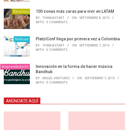
Recursos
100 zonas más caras para vivir en LATAM
BY:
THINK&START
ON:
SEPTIEMBRE 8, 2015
WITH:
0 COMMENTS
Noticias
PlatziConf llega por primera vez a Colombia
BY:
THINK&START
ON:
SEPTIEMBRE 7, 2015
WITH:
0 COMMENTS
EmprendedorES
Innovación en la forma de hacer música:
Bandhub
BY:
ANGEL VENTURES
ON:
SEPTIEMBRE 7, 2015
WITH:
0 COMMENTS
ANÚNCIATE AQUÍ