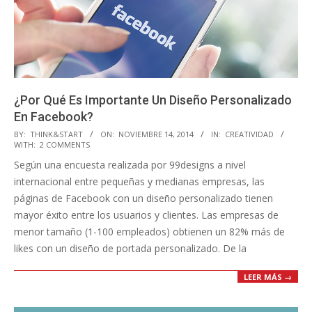
¿Por Qué Es Importante Un Diseño Personalizado
En Facebook?
2014-
BY:
THINK&START
ON:
NOVIEMBRE 14, 2014
IN:
CREATIVIDAD
WITH:
2 COMMENTS
11-
Según una encuesta realizada por 99designs a nivel
14
internacional entre pequeñas y medianas empresas, las
páginas de Facebook con un diseño personalizado tienen
mayor éxito entre los usuarios y clientes. Las empresas de
menor tamaño (1-100 empleados) obtienen un 82% más de
likes con un diseño de portada personalizado. De la
LEER MÁS →