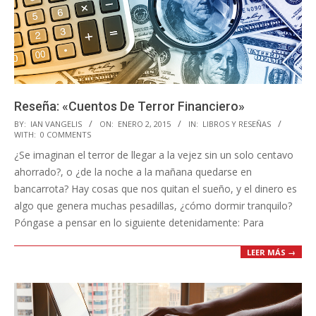
Reseña: «Cuentos De Terror Financiero»
2015-
BY:
IAN VANGELIS
ON:
ENERO 2, 2015
IN:
LIBROS Y RESEÑAS
WITH:
0 COMMENTS
01-
¿Se imaginan el terror de llegar a la vejez sin un solo centavo
02
ahorrado?, o ¿de la noche a la mañana quedarse en
bancarrota? Hay cosas que nos quitan el sueño, y el dinero es
algo que genera muchas pesadillas, ¿cómo dormir tranquilo?
Póngase a pensar en lo siguiente detenidamente: Para
LEER MÁS →