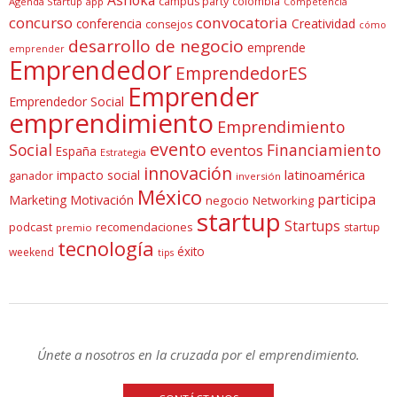
campus party
colombia
Agenda Startup
app
Competencia
concurso
convocatoria
conferencia
Creatividad
consejos
cómo
desarrollo de negocio
emprende
emprender
Emprendedor
EmprendedorES
Emprender
Emprendedor Social
emprendimiento
Emprendimiento
evento
Social
Financiamiento
eventos
España
Estrategia
innovación
latinoamérica
impacto social
ganador
inversión
México
participa
Marketing
Motivación
negocio
Networking
startup
Startups
podcast
recomendaciones
startup
premio
tecnología
éxito
weekend
tips
Únete a nosotros en la cruzada por el emprendimiento.