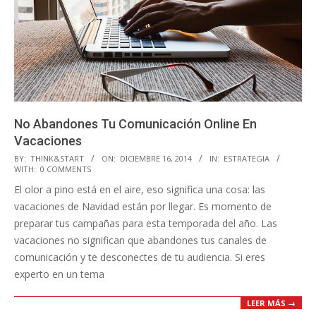
No Abandones Tu Comunicación Online En
Vacaciones
2014-
BY:
THINK&START
ON:
DICIEMBRE 16, 2014
IN:
ESTRATEGIA
WITH:
0 COMMENTS
12-
El olor a pino está en el aire, eso significa una cosa: las
16
vacaciones de Navidad están por llegar. Es momento de
preparar tus campañas para esta temporada del año. Las
vacaciones no significan que abandones tus canales de
comunicación y te desconectes de tu audiencia. Si eres
experto en un tema
LEER MÁS →