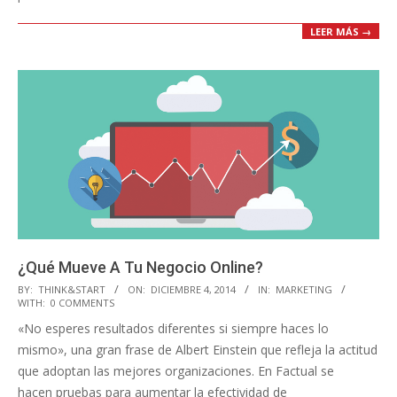
LEER MÁS →
¿Qué Mueve A Tu Negocio Online?
2014-
BY:
THINK&START
ON:
DICIEMBRE 4, 2014
IN:
MARKETING
WITH:
0 COMMENTS
12-
«No esperes resultados diferentes si siempre haces lo
04
mismo», una gran frase de Albert Einstein que refleja la actitud
que adoptan las mejores organizaciones. En Factual se
hacen pruebas para aumentar la efectividad de