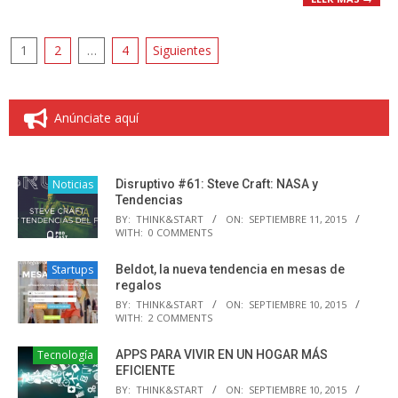
Paginación
1
2
…
4
Siguientes
de
entradas
Anúnciate aquí
Noticias
Disruptivo #61: Steve Craft: NASA y
Tendencias
BY:
THINK&START
ON:
SEPTIEMBRE 11, 2015
WITH:
0 COMMENTS
Startups
Beldot, la nueva tendencia en mesas de
regalos
BY:
THINK&START
ON:
SEPTIEMBRE 10, 2015
WITH:
2 COMMENTS
Tecnología
APPS PARA VIVIR EN UN HOGAR MÁS
EFICIENTE
BY:
THINK&START
ON:
SEPTIEMBRE 10, 2015