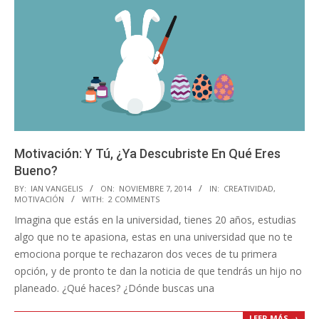
Motivación: Y Tú, ¿Ya Descubriste En Qué Eres
Bueno?
2014-
BY:
IAN VANGELIS
ON:
NOVIEMBRE 7, 2014
IN:
CREATIVIDAD
,
MOTIVACIÓN
WITH:
2 COMMENTS
11-
Imagina que estás en la universidad, tienes 20 años, estudias
07
algo que no te apasiona, estas en una universidad que no te
emociona porque te rechazaron dos veces de tu primera
opción, y de pronto te dan la noticia de que tendrás un hijo no
planeado. ¿Qué haces? ¿Dónde buscas una
LEER MÁS →