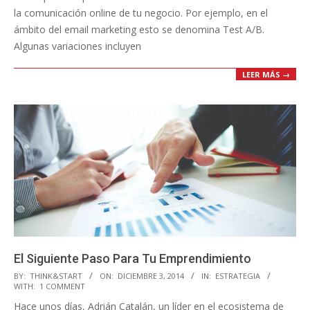
la comunicación online de tu negocio. Por ejemplo, en el
ámbito del email marketing esto se denomina Test A/B.
Algunas variaciones incluyen
LEER MÁS →
El Siguiente Paso Para Tu Emprendimiento
2014-
BY:
THINK&START
ON:
DICIEMBRE 3, 2014
IN:
ESTRATEGIA
WITH:
1 COMMENT
12-
Hace unos días, Adrián Catalán, un líder en el ecosistema de
03