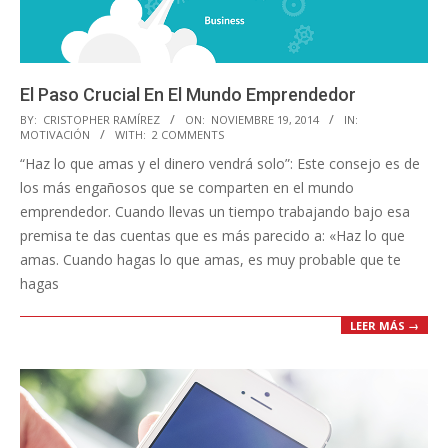
El Paso Crucial En El Mundo Emprendedor
2014-
BY:
CRISTOPHER RAMÍREZ
ON:
NOVIEMBRE 19, 2014
IN:
MOTIVACIÓN
WITH:
2 COMMENTS
11-
“Haz lo que amas y el dinero vendrá solo”: Este consejo es de
19
los más engañosos que se comparten en el mundo
emprendedor. Cuando llevas un tiempo trabajando bajo esa
premisa te das cuentas que es más parecido a: «Haz lo que
amas. Cuando hagas lo que amas, es muy probable que te
hagas
LEER MÁS →