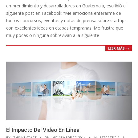
emprendimiento y desarrolladores en Guatemala, escribió el
siguiente post en Facebook: “Me emociona enterarme de
tantos concursos, eventos y notas de prensa sobre startups
con excelentes ideas en etapas tempranas. Me frustra que
muy pocas o ninguna sobrevivan a la siguiente
LEER MÁS →
El Impacto Del Video En Línea
2014-
BY:
THINK&START
ON:
NOVIEMBRE 27, 2014
IN:
ESTRATEGIA