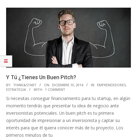
Y Tú ¿Tienes Un Buen Pitch?
2014-
BY:
THINK&START
ON:
DICIEMBRE 10, 2014
IN:
EMPRENDEDORES
,
ESTRATEGIA
WITH:
1 COMMENT
12-
Si necesitas conseguir financiamiento para tu startup, en algún
10
momento tendrás que presentar tu idea de negocio ante
inversionistas potenciales. Un buen pitch es tu primera
oportunidad de impresionar a un inversionista y captar su
interés para que él quiera conocer más de tu proyecto. Los
primeros minutos de tu