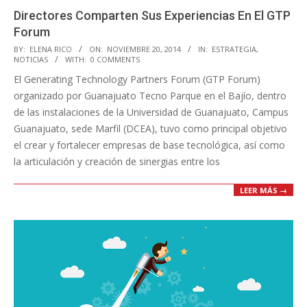
Directores Comparten Sus Experiencias En El GTP
Forum
2014-
BY:
ELENA RICO
ON:
NOVIEMBRE 20, 2014
IN:
ESTRATEGIA
,
NOTICIAS
WITH:
0 COMMENTS
11-
El Generating Technology Partners Forum (GTP Forum)
20
organizado por Guanajuato Tecno Parque en el Bajío, dentro
de las instalaciones de la Universidad de Guanajuato, Campus
Guanajuato, sede Marfil (DCEA), tuvo como principal objetivo
el crear y fortalecer empresas de base tecnológica, así como
la articulación y creación de sinergias entre los
LEER MÁS →