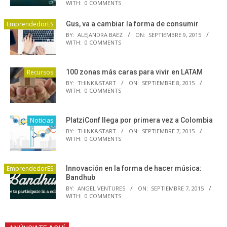
WITH:
0 COMMENTS
EmprendedorES
Gus, va a cambiar la forma de consumir
BY:
ALEJANDRA BAEZ
ON:
SEPTIEMBRE 9, 2015
WITH:
0 COMMENTS
Recursos
100 zonas más caras para vivir en LATAM
BY:
THINK&START
ON:
SEPTIEMBRE 8, 2015
WITH:
0 COMMENTS
Noticias
PlatziConf llega por primera vez a Colombia
BY:
THINK&START
ON:
SEPTIEMBRE 7, 2015
WITH:
0 COMMENTS
EmprendedorES
Innovación en la forma de hacer música:
Bandhub
BY:
ANGEL VENTURES
ON:
SEPTIEMBRE 7, 2015
WITH:
0 COMMENTS