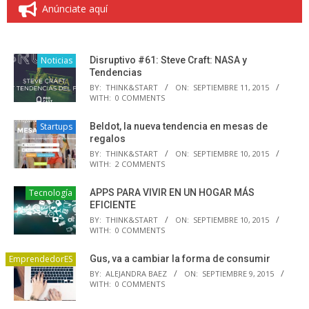
Anúnciate aquí
Noticias
Disruptivo #61: Steve Craft: NASA y
Tendencias
BY:
THINK&START
ON:
SEPTIEMBRE 11, 2015
WITH:
0 COMMENTS
Startups
Beldot, la nueva tendencia en mesas de
regalos
BY:
THINK&START
ON:
SEPTIEMBRE 10, 2015
WITH:
2 COMMENTS
Tecnología
APPS PARA VIVIR EN UN HOGAR MÁS
EFICIENTE
BY:
THINK&START
ON:
SEPTIEMBRE 10, 2015
WITH:
0 COMMENTS
EmprendedorES
Gus, va a cambiar la forma de consumir
BY:
ALEJANDRA BAEZ
ON:
SEPTIEMBRE 9, 2015
WITH:
0 COMMENTS