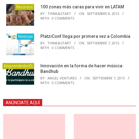
Recursos
100 zonas más caras para vivir en LATAM
BY:
THINK&START
ON:
SEPTIEMBRE 8, 2015
WITH:
0 COMMENTS
Noticias
PlatziConf llega por primera vez a Colombia
BY:
THINK&START
ON:
SEPTIEMBRE 7, 2015
WITH:
0 COMMENTS
EmprendedorES
Innovación en la forma de hacer música:
Bandhub
BY:
ANGEL VENTURES
ON:
SEPTIEMBRE 7, 2015
WITH:
0 COMMENTS
ANÚNCIATE AQUÍ