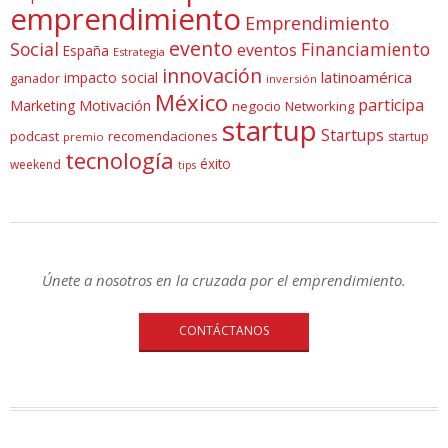
emprendimiento
Emprendimiento
evento
Social
Financiamiento
eventos
España
Estrategia
innovación
latinoamérica
impacto social
ganador
inversión
México
participa
Marketing
Motivación
negocio
Networking
startup
Startups
podcast
recomendaciones
startup
premio
tecnología
éxito
weekend
tips
Únete a nosotros en la cruzada por el emprendimiento.
CONTÁCTANOS