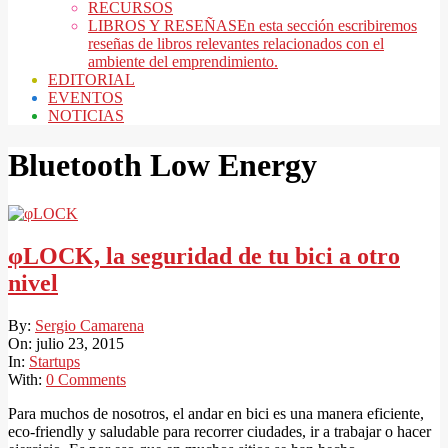
RECURSOS
LIBROS Y RESEÑAS
En esta sección escribiremos
reseñas de libros relevantes relacionados con el
ambiente del emprendimiento.
EDITORIAL
EVENTOS
NOTICIAS
Bluetooth Low Energy
φLOCK, la seguridad de tu bici a otro
nivel
2015-
By:
Sergio Camarena
07-
On:
julio 23, 2015
23
In:
Startups
With:
0 Comments
Para muchos de nosotros, el andar en bici es una manera eficiente,
eco-friendly y saludable para recorrer ciudades, ir a trabajar o hacer