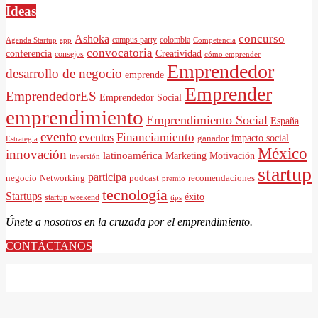
Ideas
concurso
Ashoka
campus party
colombia
Agenda Startup
app
Competencia
convocatoria
Creatividad
conferencia
consejos
cómo emprender
Emprendedor
desarrollo de negocio
emprende
Emprender
EmprendedorES
Emprendedor Social
emprendimiento
Emprendimiento Social
España
evento
Financiamiento
eventos
impacto social
ganador
Estrategia
México
innovación
latinoamérica
Motivación
Marketing
inversión
startup
participa
negocio
Networking
podcast
recomendaciones
premio
tecnología
Startups
éxito
startup weekend
tips
Únete a nosotros en la cruzada por el emprendimiento.
CONTÁCTANOS