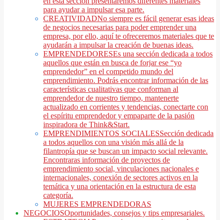
en esta sección presentaremos diferentes materiales
para ayudar a impulsar esa parte.
CREATIVIDAD
No siempre es fácil generar esas ideas
de negocios necesarias para poder emprender una
empresa, por ello, aquí te ofreceremos materiales que te
ayudarán a impulsar la creación de buenas ideas.
EMPRENDEDORES
Es una sección dedicada a todos
aquellos que están en busca de forjar ese “yo
emprendedor” en el competido mundo del
emprendimiento. Podrás encontrar información de las
características cualitativas que conforman al
emprendedor de nuestro tiempo, mantenerte
actualizado en corrientes y tendencias, conectarte con
el espíritu emprendedor y empaparte de la pasión
inspiradora de Think&Start.
EMPRENDIMIENTOS SOCIALES
Sección dedicada
a todos aquellos con una visión más allá de la
filantropía que se buscan un impacto social relevante.
Encontraras información de proyectos de
emprendimiento social, vinculaciones nacionales e
internacionales, conexión de sectores activos en la
temática y una orientación en la estructura de esta
categoría.
MUJERES EMPRENDEDORAS
NEGOCIOS
Oportunidades, consejos y tips empresariales.