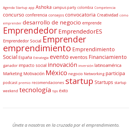
Ashoka
campus party
colombia
Agenda Startup
app
Competencia
concurso
convocatoria
conferencia
Creatividad
consejos
cómo
desarrollo de negocio
emprende
emprender
Emprendedor
EmprendedorES
Emprender
Emprendedor Social
emprendimiento
Emprendimiento
evento
Social
Financiamiento
eventos
España
Estrategia
innovación
latinoamérica
impacto social
ganador
inversión
México
participa
Marketing
Motivación
negocio
Networking
startup
Startups
podcast
recomendaciones
startup
premio
tecnología
éxito
weekend
tips
Únete a nosotros en la cruzada por el emprendimiento.