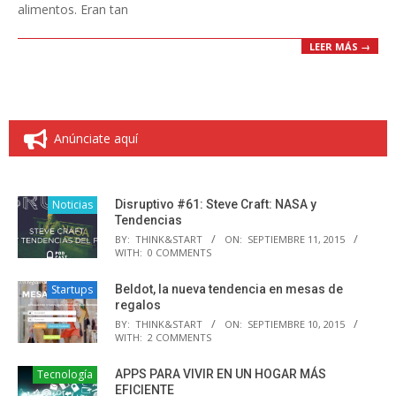
alimentos. Eran tan
LEER MÁS →
Anúnciate aquí
Noticias
Disruptivo #61: Steve Craft: NASA y
Tendencias
BY:
THINK&START
ON:
SEPTIEMBRE 11, 2015
WITH:
0 COMMENTS
Startups
Beldot, la nueva tendencia en mesas de
regalos
BY:
THINK&START
ON:
SEPTIEMBRE 10, 2015
WITH:
2 COMMENTS
Tecnología
APPS PARA VIVIR EN UN HOGAR MÁS
EFICIENTE