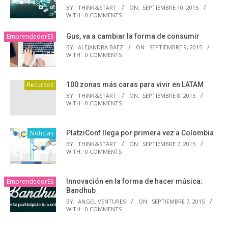
BY:
THINK&START
ON:
SEPTIEMBRE 10, 2015
WITH:
0 COMMENTS
EmprendedorES
Gus, va a cambiar la forma de consumir
BY:
ALEJANDRA BAEZ
ON:
SEPTIEMBRE 9, 2015
WITH:
0 COMMENTS
Recursos
100 zonas más caras para vivir en LATAM
BY:
THINK&START
ON:
SEPTIEMBRE 8, 2015
WITH:
0 COMMENTS
Noticias
PlatziConf llega por primera vez a Colombia
BY:
THINK&START
ON:
SEPTIEMBRE 7, 2015
WITH:
0 COMMENTS
EmprendedorES
Innovación en la forma de hacer música:
Bandhub
BY:
ANGEL VENTURES
ON:
SEPTIEMBRE 7, 2015
WITH:
0 COMMENTS