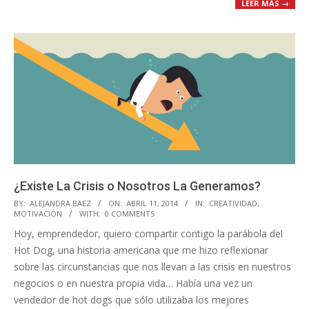
LEER MÁS →
¿Existe La Crisis o Nosotros La Generamos?
2014-
BY:
ALEJANDRA BAEZ
ON:
ABRIL 11, 2014
IN:
CREATIVIDAD
,
MOTIVACIÓN
WITH:
0 COMMENTS
04-
Hoy, emprendedor, quiero compartir contigo la parábola del
11
Hot Dog, una historia americana que me hizo reflexionar
sobre las circunstancias que nos llevan a las crisis en nuestros
negocios o en nuestra propia vida… Había una vez un
vendedor de hot dogs que sólo utilizaba los mejores