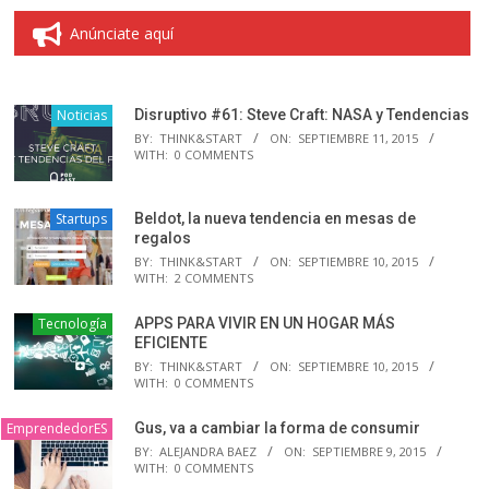
Anúnciate aquí
Noticias
Disruptivo #61: Steve Craft: NASA y Tendencias
BY:
THINK&START
ON:
SEPTIEMBRE 11, 2015
WITH:
0 COMMENTS
Startups
Beldot, la nueva tendencia en mesas de
regalos
BY:
THINK&START
ON:
SEPTIEMBRE 10, 2015
WITH:
2 COMMENTS
Tecnología
APPS PARA VIVIR EN UN HOGAR MÁS
EFICIENTE
BY:
THINK&START
ON:
SEPTIEMBRE 10, 2015
WITH:
0 COMMENTS
EmprendedorES
Gus, va a cambiar la forma de consumir
BY:
ALEJANDRA BAEZ
ON:
SEPTIEMBRE 9, 2015
WITH:
0 COMMENTS