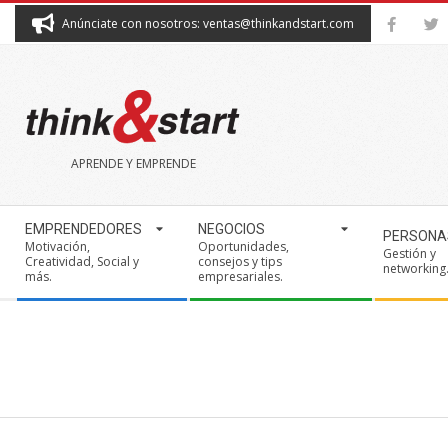
Skip
Anúnciate con nosotros: ventas@thinkandstart.com
to
content
THINK&START
APRENDE Y EMPRENDE
Secondary
EMPRENDEDORES
NEGOCIOS
PERSONA
Navigation
Motivación,
Oportunidades,
Gestión y
Creatividad, Social y
consejos y tips
Menu
networking
más.
empresariales.