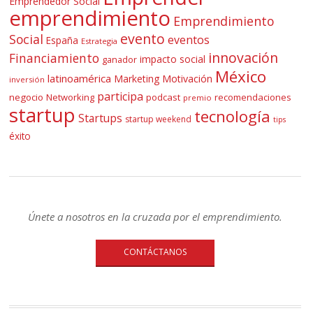
Emprendedor Social
emprendimiento
Emprendimiento
evento
Social
eventos
España
Estrategia
innovación
Financiamiento
impacto social
ganador
México
latinoamérica
Marketing
Motivación
inversión
participa
negocio
Networking
podcast
recomendaciones
premio
startup
tecnología
Startups
startup weekend
tips
éxito
Únete a nosotros en la cruzada por el emprendimiento.
CONTÁCTANOS