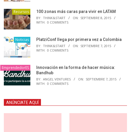
Recursos
100 zonas más caras para vivir en LATAM
BY:
THINK&START
ON:
SEPTIEMBRE 8, 2015
WITH:
0 COMMENTS
Noticias
PlatziConf llega por primera vez a Colombia
BY:
THINK&START
ON:
SEPTIEMBRE 7, 2015
WITH:
0 COMMENTS
EmprendedorES
Innovación en la forma de hacer música:
Bandhub
BY:
ANGEL VENTURES
ON:
SEPTIEMBRE 7, 2015
WITH:
0 COMMENTS
ANÚNCIATE AQUÍ