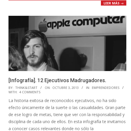
LEER MÁS →
[Infografía]. 12 Ejecutivos Madrugadores.
2013-
BY:
THINK&START
ON:
OCTUBRE 3, 2013
IN:
EMPRENDEDORES
WITH:
4 COMMENTS
10-
La historia exitosa de reconocidos ejecutivos, no ha sido
03
efecto únicamente de la suerte o las casualidades. Gran parte
de ese logro de metas, tiene que ver con la responsabilidad y
disciplina de cada uno de ellos. En esta infografía te invitamos
a conocer casos relevantes donde no sólo la