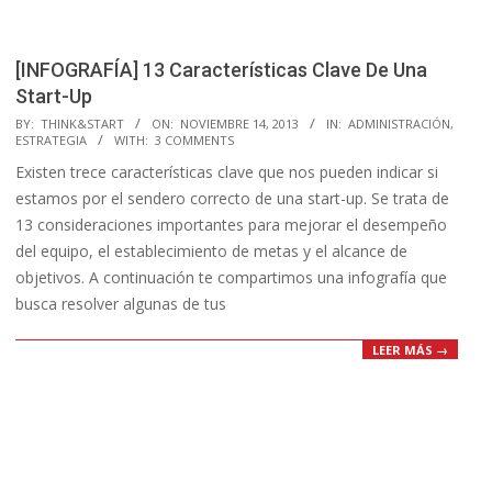
[INFOGRAFÍA] 13 Características Clave De Una
Start-Up
2013-
BY:
THINK&START
ON:
NOVIEMBRE 14, 2013
IN:
ADMINISTRACIÓN
,
ESTRATEGIA
WITH:
3 COMMENTS
11-
Existen trece características clave que nos pueden indicar si
14
estamos por el sendero correcto de una start-up. Se trata de
13 consideraciones importantes para mejorar el desempeño
del equipo, el establecimiento de metas y el alcance de
objetivos. A continuación te compartimos una infografía que
busca resolver algunas de tus
LEER MÁS →