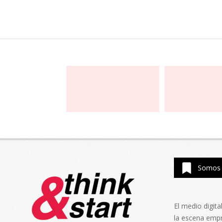
Somos 
El medio digit
la escena emp