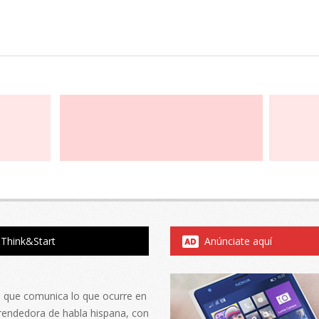
Think&Start
Anúnciate aquí
al que comunica lo que ocurre en
rendedora de habla hispana, con